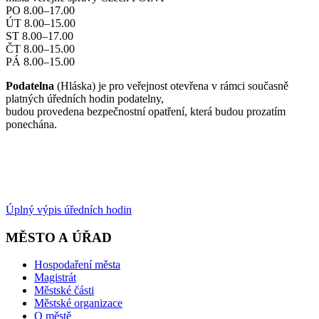
PO 8.00–17.00
ÚT 8.00–15.00
ST 8.00–17.00
ČT 8.00–15.00
PÁ 8.00–15.00
Podatelna
(Hláska) je pro veřejnost otevřena v rámci současně
platných úředních hodin podatelny,
budou provedena bezpečnostní opatření, která budou prozatím
ponechána.
Úplný výpis úředních hodin
MĚSTO A ÚŘAD
Hospodaření města
Magistrát
Městské části
Městské organizace
O městě