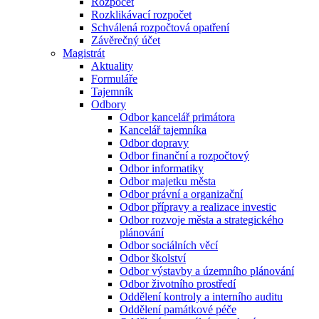
Rozpočet
Rozklikávací rozpočet
Schválená rozpočtová opatření
Závěrečný účet
Magistrát
Aktuality
Formuláře
Tajemník
Odbory
Odbor kancelář primátora
Kancelář tajemníka
Odbor dopravy
Odbor finanční a rozpočtový
Odbor informatiky
Odbor majetku města
Odbor právní a organizační
Odbor přípravy a realizace investic
Odbor rozvoje města a strategického
plánování
Odbor sociálních věcí
Odbor školství
Odbor výstavby a územního plánování
Odbor životního prostředí
Oddělení kontroly a interního auditu
Oddělení památkové péče