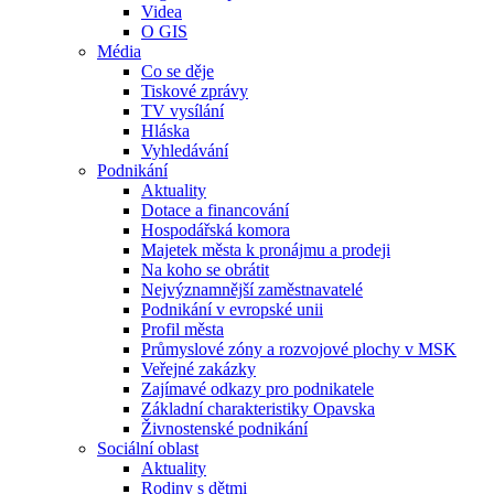
Videa
O GIS
Média
Co se děje
Tiskové zprávy
TV vysílání
Hláska
Vyhledávání
Podnikání
Aktuality
Dotace a financování
Hospodářská komora
Majetek města k pronájmu a prodeji
Na koho se obrátit
Nejvýznamnější zaměstnavatelé
Podnikání v evropské unii
Profil města
Průmyslové zóny a rozvojové plochy v MSK
Veřejné zakázky
Zajímavé odkazy pro podnikatele
Základní charakteristiky Opavska
Živnostenské podnikání
Sociální oblast
Aktuality
Rodiny s dětmi