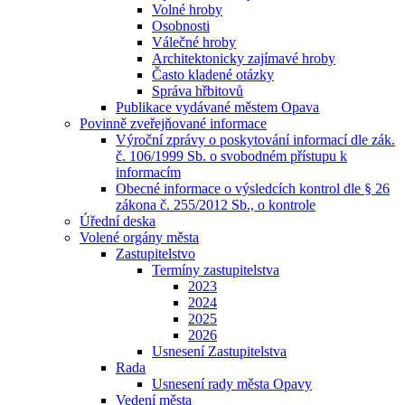
Volné hroby
Osobnosti
Válečné hroby
Architektonicky zajímavé hroby
Často kladené otázky
Správa hřbitovů
Publikace vydávané městem Opava
Povinně zveřejňované informace
Výroční zprávy o poskytování informací dle zák.
č. 106/1999 Sb. o svobodném přístupu k
informacím
Obecné informace o výsledcích kontrol dle § 26
zákona č. 255/2012 Sb., o kontrole
Úřední deska
Volené orgány města
Zastupitelstvo
Termíny zastupitelstva
2023
2024
2025
2026
Usnesení Zastupitelstva
Rada
Usnesení rady města Opavy
Vedení města