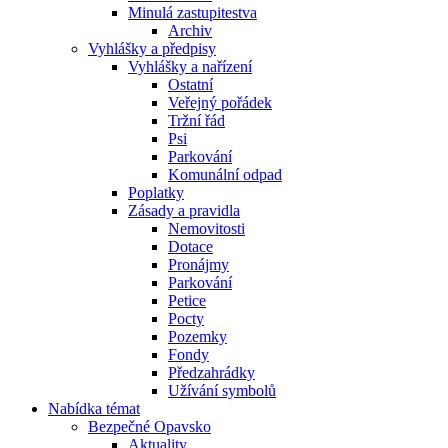
Minulá zastupitestva
Archiv
Vyhlášky a předpisy
Vyhlášky a nařízení
Ostatní
Veřejný pořádek
Tržní řád
Psi
Parkování
Komunální odpad
Poplatky
Zásady a pravidla
Nemovitosti
Dotace
Pronájmy
Parkování
Petice
Pocty
Pozemky
Fondy
Předzahrádky
Užívání symbolů
Nabídka témat
Bezpečné Opavsko
Aktuality