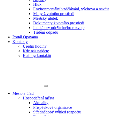
Hluk
Environmentální vzdělávání, výchova a osvěta
Mapy životního prostředí
Městský útulek
Dokumenty životního prostředí
Indikátory udržitelného rozvoje
Třídění odpadu
Portál Opavana
Kontakty
Úřední hodiny
Kde nás najdete
Katalog kontaktů
Město a úřad
Hospodaření města
Aktuality
Příspěvkové organizace
Střednědobý výhled rozpočtu