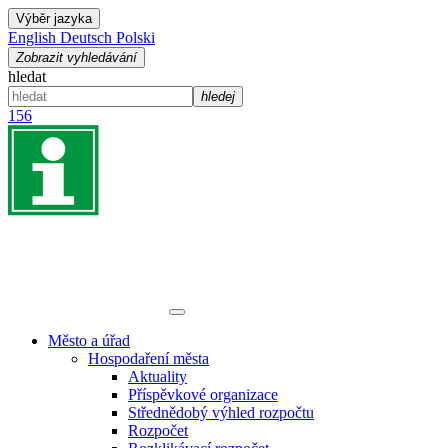
Výběr jazyka
English
Deutsch
Polski
Zobrazit vyhledávání
hledat
hledej
156
Město a úřad
Hospodaření města
Aktuality
Příspěvkové organizace
Střednědobý výhled rozpočtu
Rozpočet