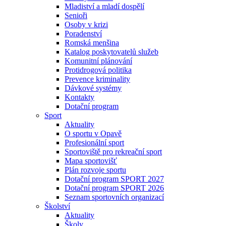
Mladiství a mladí dospělí
Senioři
Osoby v krizi
Poradenství
Romská menšina
Katalog poskytovatelů služeb
Komunitní plánování
Protidrogová politika
Prevence kriminality
Dávkové systémy
Kontakty
Dotační program
Sport
Aktuality
O sportu v Opavě
Profesionální sport
Sportoviště pro rekreační sport
Mapa sportovišť
Plán rozvoje sportu
Dotační program SPORT 2027
Dotační program SPORT 2026
Seznam sportovních organizací
Školství
Aktuality
Školy