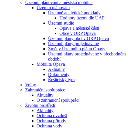
Územní plánování a městská mobilita
Územní plánování
Územně analytické podklady
Hodnoty území dle ÚAP
Územní studie
Opava a městské části
Obce v ORP Opava
Územní plány obcí v ORP Opava
Územní plány projednávané
Změny Územního plánu Opavy
Územní plány projednávané v přechodném
období
Mobilita Opava
Aktuality
Dokumenty
Řešitelský tým
Volby
Zahraniční spolupráce
Aktuality
O zahraniční spolupráci
Životní prostředí
Aktuality
Ochrana ovzduší
Ochrana přírody
Ochrana vody