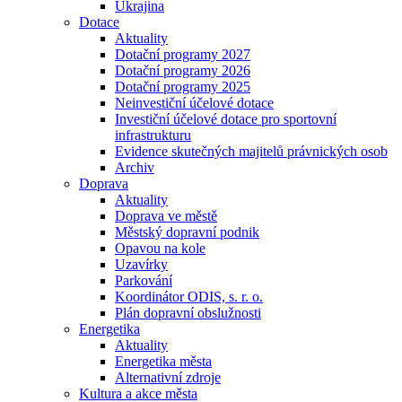
Ukrajina
Dotace
Aktuality
Dotační programy 2027
Dotační programy 2026
Dotační programy 2025
Neinvestiční účelové dotace
Investiční účelové dotace pro sportovní
infrastrukturu
Evidence skutečných majitelů právnických osob
Archiv
Doprava
Aktuality
Doprava ve městě
Městský dopravní podnik
Opavou na kole
Uzavírky
Parkování
Koordinátor ODIS, s. r. o.
Plán dopravní obslužnosti
Energetika
Aktuality
Energetika města
Alternativní zdroje
Kultura a akce města