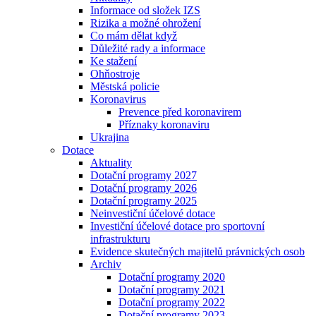
Informace od složek IZS
Rizika a možné ohrožení
Co mám dělat když
Důležité rady a informace
Ke stažení
Ohňostroje
Městská policie
Koronavirus
Prevence před koronavirem
Příznaky koronaviru
Ukrajina
Dotace
Aktuality
Dotační programy 2027
Dotační programy 2026
Dotační programy 2025
Neinvestiční účelové dotace
Investiční účelové dotace pro sportovní
infrastrukturu
Evidence skutečných majitelů právnických osob
Archiv
Dotační programy 2020
Dotační programy 2021
Dotační programy 2022
Dotační programy 2023