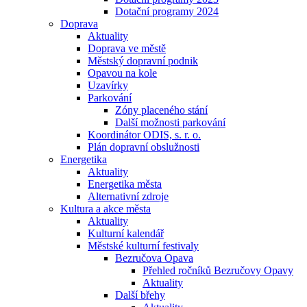
Dotační programy 2024
Doprava
Aktuality
Doprava ve městě
Městský dopravní podnik
Opavou na kole
Uzavírky
Parkování
Zóny placeného stání
Další možnosti parkování
Koordinátor ODIS, s. r. o.
Plán dopravní obslužnosti
Energetika
Aktuality
Energetika města
Alternativní zdroje
Kultura a akce města
Aktuality
Kulturní kalendář
Městské kulturní festivaly
Bezručova Opava
Přehled ročníků Bezručovy Opavy
Aktuality
Další břehy