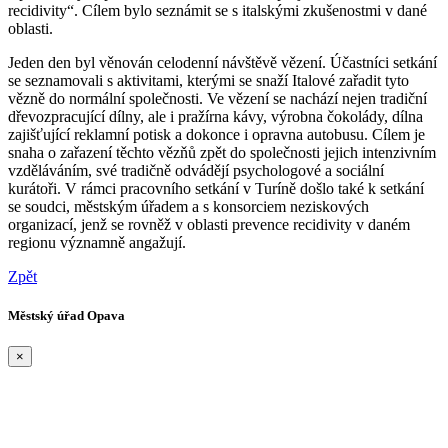
recidivity“. Cílem bylo seznámit se s italskými zkušenostmi v dané
oblasti.
Jeden den byl věnován celodenní návštěvě vězení. Účastníci setkání
se seznamovali s aktivitami, kterými se snaží Italové zařadit tyto
vězně do normální společnosti. Ve vězení se nachází nejen tradiční
dřevozpracující dílny, ale i pražírna kávy, výrobna čokolády, dílna
zajišťující reklamní potisk a dokonce i opravna autobusu. Cílem je
snaha o zařazení těchto vězňů zpět do společnosti jejich intenzivním
vzděláváním, své tradičně odvádějí psychologové a sociální
kurátoři. V rámci pracovního setkání v Turíně došlo také k setkání
se soudci, městským úřadem a s konsorciem neziskových
organizací, jenž se rovněž v oblasti prevence recidivity v daném
regionu významně angažují.
Zpět
Městský úřad Opava
×