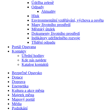
Údržba zeleně
Odpady
Aktuality
Hluk
Environmentální vzdělávání, výchova a osvěta
Mapy životního prostředí
Městský útulek
Dokumenty životního prostředí
Indikátory udržitelného rozvoje
Třídění odpadu
Portál Opavana
Kontakty
Úřední hodiny
Kde nás najdete
Katalog kontaktů
Bezpečné Opavsko
Dotace
Doprava
Energetika
Kultura a akce města
Majetek města
Mapový portál
Média
Podnikání