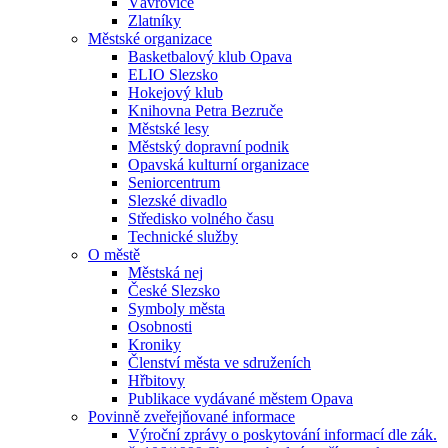
Vávrovice
Zlatníky
Městské organizace
Basketbalový klub Opava
ELIO Slezsko
Hokejový klub
Knihovna Petra Bezruče
Městské lesy
Městský dopravní podnik
Opavská kulturní organizace
Seniorcentrum
Slezské divadlo
Středisko volného času
Technické služby
O městě
Městská nej
České Slezsko
Symboly města
Osobnosti
Kroniky
Členství města ve sdruženích
Hřbitovy
Publikace vydávané městem Opava
Povinně zveřejňované informace
Výroční zprávy o poskytování informací dle zák.