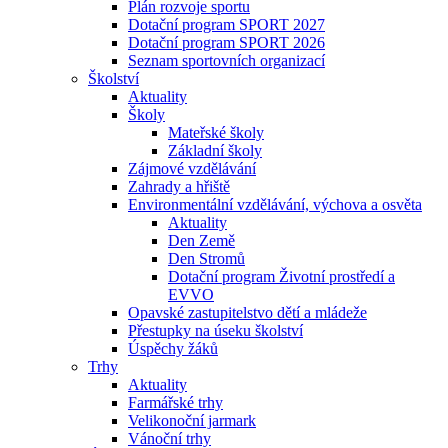
Plán rozvoje sportu
Dotační program SPORT 2027
Dotační program SPORT 2026
Seznam sportovních organizací
Školství
Aktuality
Školy
Mateřské školy
Základní školy
Zájmové vzdělávání
Zahrady a hřiště
Environmentální vzdělávání, výchova a osvěta
Aktuality
Den Země
Den Stromů
Dotační program Životní prostředí a
EVVO
Opavské zastupitelstvo dětí a mládeže
Přestupky na úseku školství
Úspěchy žáků
Trhy
Aktuality
Farmářské trhy
Velikonoční jarmark
Vánoční trhy