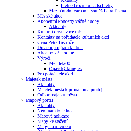
Aktuality
Přehled ročníků Další břehy
Mezinárodní varhanní soutěž Petra Ebena
Městské akce
Abonentní koncerty vážné hudby
Aktuality
Kulturní organizace města
Kontakty na pořadatele kulturních akcí
Cena Petra Bezruče
Dotační program kultura
Akce po 22. hodině
Výročí
Mendel200
Opavský kongres
Pro pořadatelé akcí
Majetek města
Aktuality
Majetek města k pronájmu a prodeji
Odbor majetku města
Mapový portál
Aktuality
Není nám to jedno
Mapové aplikace
Mapy ke stažení
Mapy na internetu