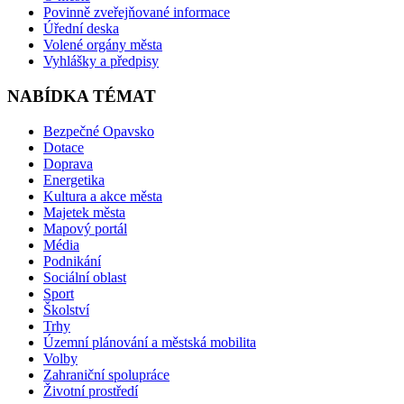
Povinně zveřejňované informace
Úřední deska
Volené orgány města
Vyhlášky a předpisy
NABÍDKA TÉMAT
Bezpečné Opavsko
Dotace
Doprava
Energetika
Kultura a akce města
Majetek města
Mapový portál
Média
Podnikání
Sociální oblast
Sport
Školství
Trhy
Územní plánování a městská mobilita
Volby
Zahraniční spolupráce
Životní prostředí