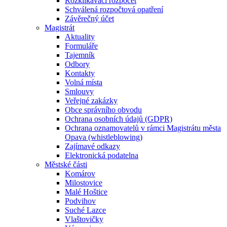
Rozklikávací rozpočet
Schválená rozpočtová opatření
Závěrečný účet
Magistrát
Aktuality
Formuláře
Tajemník
Odbory
Kontakty
Volná místa
Smlouvy
Veřejné zakázky
Obce správního obvodu
Ochrana osobních údajů (GDPR)
Ochrana oznamovatelů v rámci Magistrátu města
Opava (whistleblowing)
Zajímavé odkazy
Elektronická podatelna
Městské části
Komárov
Milostovice
Malé Hoštice
Podvihov
Suché Lazce
Vlaštovičky