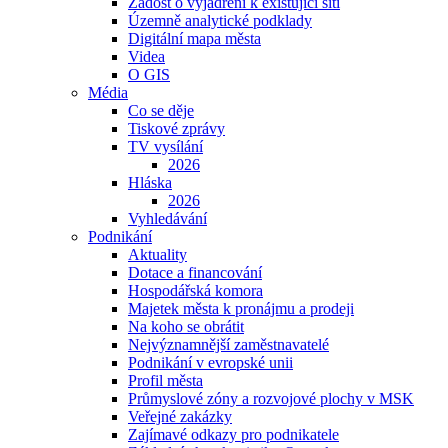
Žádost o vyjádření k existující síti
Územně analytické podklady
Digitální mapa města
Videa
O GIS
Média
Co se děje
Tiskové zprávy
TV vysílání
2026
Hláska
2026
Vyhledávání
Podnikání
Aktuality
Dotace a financování
Hospodářská komora
Majetek města k pronájmu a prodeji
Na koho se obrátit
Nejvýznamnější zaměstnavatelé
Podnikání v evropské unii
Profil města
Průmyslové zóny a rozvojové plochy v MSK
Veřejné zakázky
Zajímavé odkazy pro podnikatele