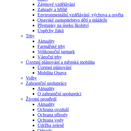
Zájmové vzdělávání
Zahrady a hřiště
Environmentální vzdělávání, výchova a osvěta
Opavské zastupitelstvo dětí a mládeže
Přestupky na úseku školství
Úspěchy žáků
Trhy
Aktuality
Farmářské trhy
Velikonoční jarmark
Vánoční trhy
Územní plánování a městská mobilita
Územní plánování
Mobilita Opava
Volby
Zahraniční spolupráce
Aktuality
O zahraniční spolupráci
Životní prostředí
Aktuality
Ochrana ovzduší
Ochrana přírody
Ochrana vody
Údržba zeleně
Odpady