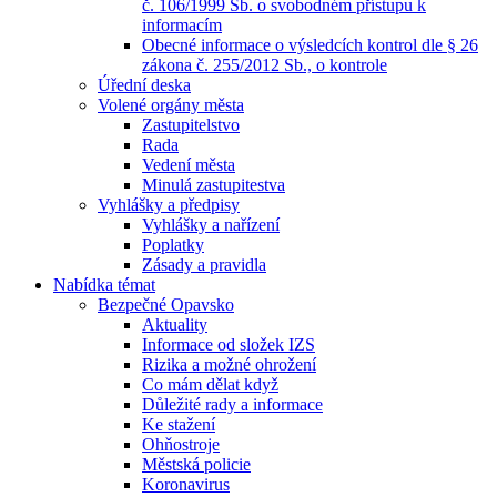
č. 106/1999 Sb. o svobodném přístupu k
informacím
Obecné informace o výsledcích kontrol dle § 26
zákona č. 255/2012 Sb., o kontrole
Úřední deska
Volené orgány města
Zastupitelstvo
Rada
Vedení města
Minulá zastupitestva
Vyhlášky a předpisy
Vyhlášky a nařízení
Poplatky
Zásady a pravidla
Nabídka témat
Bezpečné Opavsko
Aktuality
Informace od složek IZS
Rizika a možné ohrožení
Co mám dělat když
Důležité rady a informace
Ke stažení
Ohňostroje
Městská policie
Koronavirus