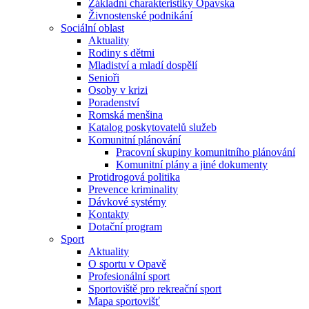
Základní charakteristiky Opavska
Živnostenské podnikání
Sociální oblast
Aktuality
Rodiny s dětmi
Mladiství a mladí dospělí
Senioři
Osoby v krizi
Poradenství
Romská menšina
Katalog poskytovatelů služeb
Komunitní plánování
Pracovní skupiny komunitního plánování
Komunitní plány a jiné dokumenty
Protidrogová politika
Prevence kriminality
Dávkové systémy
Kontakty
Dotační program
Sport
Aktuality
O sportu v Opavě
Profesionální sport
Sportoviště pro rekreační sport
Mapa sportovišť