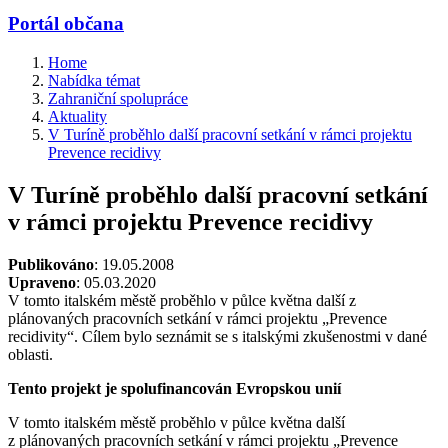
Portál občana
Home
Nabídka témat
Zahraniční spolupráce
Aktuality
V Turíně proběhlo další pracovní setkání v rámci projektu
Prevence recidivy
V Turíně proběhlo další pracovní setkání
v rámci projektu Prevence recidivy
Publikováno
: 19.05.2008
Upraveno
: 05.03.2020
V tomto italském městě proběhlo v půlce května další z
plánovaných pracovních setkání v rámci projektu „Prevence
recidivity“. Cílem bylo seznámit se s italskými zkušenostmi v dané
oblasti.
Tento projekt je spolufinancován Evropskou unií
V tomto italském městě proběhlo v půlce května další
z plánovaných pracovních setkání v rámci projektu „Prevence