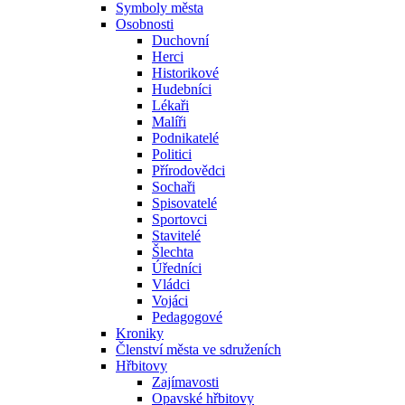
Symboly města
Osobnosti
Duchovní
Herci
Historikové
Hudebníci
Lékaři
Malíři
Podnikatelé
Politici
Přírodovědci
Sochaři
Spisovatelé
Sportovci
Stavitelé
Šlechta
Úředníci
Vládci
Vojáci
Pedagogové
Kroniky
Členství města ve sdruženích
Hřbitovy
Zajímavosti
Opavské hřbitovy