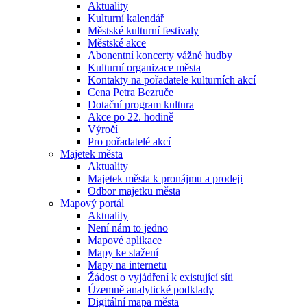
Aktuality
Kulturní kalendář
Městské kulturní festivaly
Městské akce
Abonentní koncerty vážné hudby
Kulturní organizace města
Kontakty na pořadatele kulturních akcí
Cena Petra Bezruče
Dotační program kultura
Akce po 22. hodině
Výročí
Pro pořadatelé akcí
Majetek města
Aktuality
Majetek města k pronájmu a prodeji
Odbor majetku města
Mapový portál
Aktuality
Není nám to jedno
Mapové aplikace
Mapy ke stažení
Mapy na internetu
Žádost o vyjádření k existující síti
Územně analytické podklady
Digitální mapa města