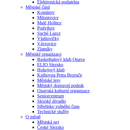
Elektronická podatelna
Městské části
Komárov
Milostovice
Malé Hoštice
Podvihov
Suché Lazce
Vlaštovičky
Vávrovice
Zlatníky
Městské organizace
Basketbalový klub Opava
ELIO Slezsko
Hokejový klub
Knihovna Petra Bezruče
Městské lesy
Městský dopravní podnik
Opavská kulturní organizace
Seniorcentrum
Slezské divadlo
Středisko volného času
Technické služby
O městě
Městská nej
České Slezsko