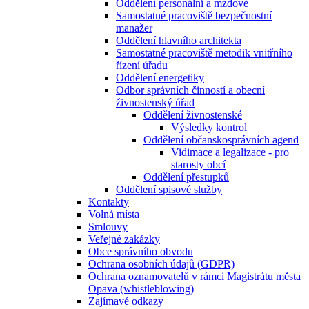
Oddělení personální a mzdové
Samostatné pracoviště bezpečnostní
manažer
Oddělení hlavního architekta
Samostatné pracoviště metodik vnitřního
řízení úřadu
Oddělení energetiky
Odbor správních činností a obecní
živnostenský úřad
Oddělení živnostenské
Výsledky kontrol
Oddělení občanskosprávních agend
Vidimace a legalizace - pro
starosty obcí
Oddělení přestupků
Oddělení spisové služby
Kontakty
Volná místa
Smlouvy
Veřejné zakázky
Obce správního obvodu
Ochrana osobních údajů (GDPR)
Ochrana oznamovatelů v rámci Magistrátu města
Opava (whistleblowing)
Zajímavé odkazy