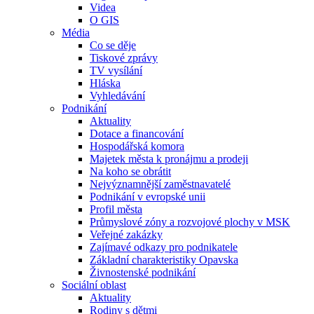
Videa
O GIS
Média
Co se děje
Tiskové zprávy
TV vysílání
Hláska
Vyhledávání
Podnikání
Aktuality
Dotace a financování
Hospodářská komora
Majetek města k pronájmu a prodeji
Na koho se obrátit
Nejvýznamnější zaměstnavatelé
Podnikání v evropské unii
Profil města
Průmyslové zóny a rozvojové plochy v MSK
Veřejné zakázky
Zajímavé odkazy pro podnikatele
Základní charakteristiky Opavska
Živnostenské podnikání
Sociální oblast
Aktuality
Rodiny s dětmi