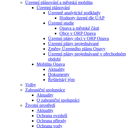
Územní plánování a městská mobilita
Územní plánování
Územně analytické podklady
Hodnoty území dle ÚAP
Územní studie
Opava a městské části
Obce v ORP Opava
Územní plány obcí v ORP Opava
Územní plány projednávané
Změny Územního plánu Opavy
Územní plány projednávané v přechodném
období
Mobilita Opava
Aktuality
Dokumenty
Řešitelský tým
Volby
Zahraniční spolupráce
Aktuality
O zahraniční spolupráci
Životní prostředí
Aktuality
Ochrana ovzduší
Ochrana přírody
Ochrana vody