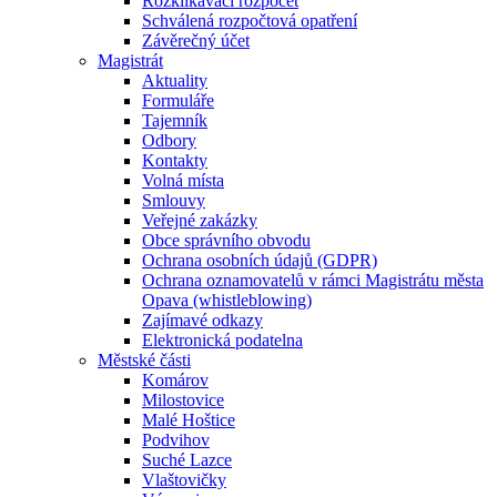
Rozklikávací rozpočet
Schválená rozpočtová opatření
Závěrečný účet
Magistrát
Aktuality
Formuláře
Tajemník
Odbory
Kontakty
Volná místa
Smlouvy
Veřejné zakázky
Obce správního obvodu
Ochrana osobních údajů (GDPR)
Ochrana oznamovatelů v rámci Magistrátu města
Opava (whistleblowing)
Zajímavé odkazy
Elektronická podatelna
Městské části
Komárov
Milostovice
Malé Hoštice
Podvihov
Suché Lazce
Vlaštovičky