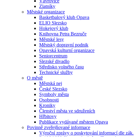
Vávrovice
Zlatníky
Městské organizace
Basketbalový klub Opava
ELIO Slezsko
Hokejový klub
Knihovna Petra Bezruče
Městské lesy
Městský dopravní podnik
Opavská kulturní organizace
Seniorcentrum
Slezské divadlo
Středisko volného času
Technické služby
O městě
Městská nej
České Slezsko
Symboly města
Osobnosti
Kroniky
Členství města ve sdruženích
Hřbitovy
Publikace vydávané městem Opava
Povinně zveřejňované informace
Výroční zprávy o poskytování informací dle zák.