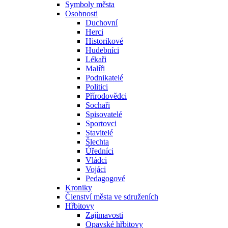
Symboly města
Osobnosti
Duchovní
Herci
Historikové
Hudebníci
Lékaři
Malíři
Podnikatelé
Politici
Přírodovědci
Sochaři
Spisovatelé
Sportovci
Stavitelé
Šlechta
Úředníci
Vládci
Vojáci
Pedagogové
Kroniky
Členství města ve sdruženích
Hřbitovy
Zajímavosti
Opavské hřbitovy