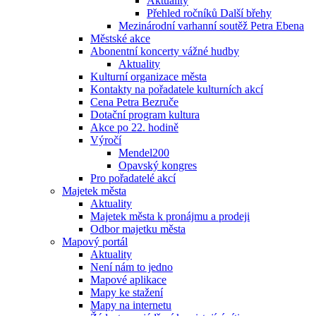
Aktuality
Přehled ročníků Další břehy
Mezinárodní varhanní soutěž Petra Ebena
Městské akce
Abonentní koncerty vážné hudby
Aktuality
Kulturní organizace města
Kontakty na pořadatele kulturních akcí
Cena Petra Bezruče
Dotační program kultura
Akce po 22. hodině
Výročí
Mendel200
Opavský kongres
Pro pořadatelé akcí
Majetek města
Aktuality
Majetek města k pronájmu a prodeji
Odbor majetku města
Mapový portál
Aktuality
Není nám to jedno
Mapové aplikace
Mapy ke stažení
Mapy na internetu