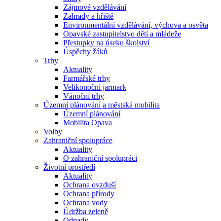
Zájmové vzdělávání
Zahrady a hřiště
Environmentální vzdělávání, výchova a osvěta
Opavské zastupitelstvo dětí a mládeže
Přestupky na úseku školství
Úspěchy žáků
Trhy
Aktuality
Farmářské trhy
Velikonoční jarmark
Vánoční trhy
Územní plánování a městská mobilita
Územní plánování
Mobilita Opava
Volby
Zahraniční spolupráce
Aktuality
O zahraniční spolupráci
Životní prostředí
Aktuality
Ochrana ovzduší
Ochrana přírody
Ochrana vody
Údržba zeleně
Odpady