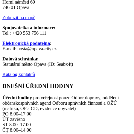
Horní náměstí 69
746 01 Opava
Zobrazit na mapě
Spojovatelka a informace:
Tel.: +420 553 756 111
Elektronická podatelna
:
E-mail: posta@opava-city.cz
Datová schránka:
Statutární město Opava (ID: 5eabx4t)
Katalog kontaktů
DNEŠNÍ ÚŘEDNÍ HODINY
Úřední hodiny
pro veřejnost pouze Odbor dopravy, oddělení
občanskosprávních agend Odboru správních činností a OŽÚ
(matrika, OP a CD, evidence obyvatel)
PO 8.00–17.00
ÚT zavřeno
ST 8.00–17.00
ČT 8.00–14.00