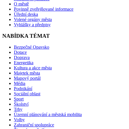
O městě
Povinně zveřejňované informace
Úřední deska
Volené orgány města
Vyhlášky a předpisy
NABÍDKA TÉMAT
Bezpečné Opavsko
Dotace
Doprava
Energetika
Kultura a akce města
Majetek města
Mapový portál
Média
Podnikání
Sociální oblast
Sport
Školství
Trhy
Územní plánování a městská mobilita
Volby
Zahraniční spolupráce