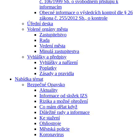
č. 106/1999 Sb. o svobodném přístupu k
informacím
Obecné informace o výsledcích kontrol dle § 26
zákona č. 255/2012 Sb., o kontrole
Úřední deska
Volené orgány města
Zastupitelstvo
Rada
Vedení města
Minulá zastupitestva
Vyhlášky a předpisy
Vyhlášky a nařízení
Poplatky
Zásady a pravidla
Nabídka témat
Bezpečné Opavsko
Aktuality
Informace od složek IZS
Rizika a možné ohrožení
Co mám dělat když
Důležité rady a informace
Ke stažení
Ohňostroje
Městská policie
Koronavirus