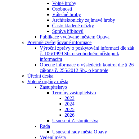
Volné hroby
Osobnosti
Válečné hroby
Architektonicky zajímavé hroby
Často kladené otázky
Správa hřbitovů
Publikace vydávané městem Opava
Povinně zveřejňované informace
Výroční zprávy o poskytování informací dle zák.
č. 106/1999 Sb. o svobodném přístupu k
informacím
Obecné informace o výsledcích kontrol dle § 26
zákona č. 255/2012 Sb., o kontrole
Úřední deska
Volené orgány města
Zastupitelstvo
Termíny zastupitelstva
2023
2024
2025
2026
Usnesení Zastupitelstva
Rada
Usnesení rady města Opavy
Vedení města