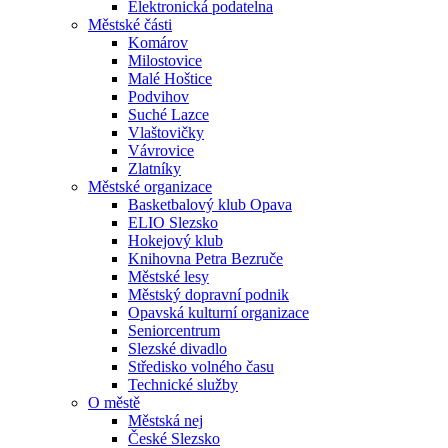
Elektronická podatelna
Městské části
Komárov
Milostovice
Malé Hoštice
Podvihov
Suché Lazce
Vlaštovičky
Vávrovice
Zlatníky
Městské organizace
Basketbalový klub Opava
ELIO Slezsko
Hokejový klub
Knihovna Petra Bezruče
Městské lesy
Městský dopravní podnik
Opavská kulturní organizace
Seniorcentrum
Slezské divadlo
Středisko volného času
Technické služby
O městě
Městská nej
České Slezsko