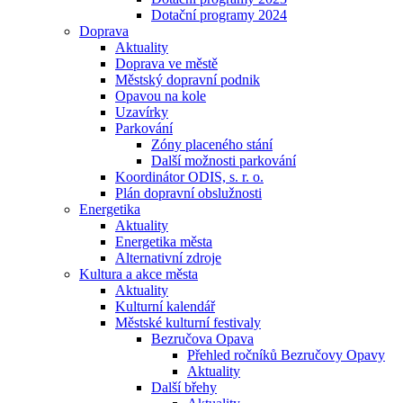
Dotační programy 2024
Doprava
Aktuality
Doprava ve městě
Městský dopravní podnik
Opavou na kole
Uzavírky
Parkování
Zóny placeného stání
Další možnosti parkování
Koordinátor ODIS, s. r. o.
Plán dopravní obslužnosti
Energetika
Aktuality
Energetika města
Alternativní zdroje
Kultura a akce města
Aktuality
Kulturní kalendář
Městské kulturní festivaly
Bezručova Opava
Přehled ročníků Bezručovy Opavy
Aktuality
Další břehy