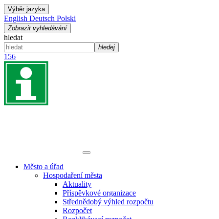
Výběr jazyka
English
Deutsch
Polski
Zobrazit vyhledávání
hledat
hledej
156
Město a úřad
Hospodaření města
Aktuality
Příspěvkové organizace
Střednědobý výhled rozpočtu
Rozpočet