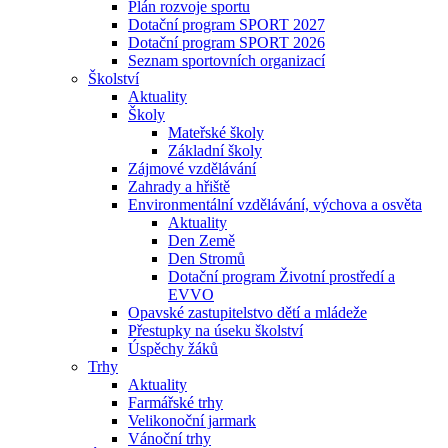
Plán rozvoje sportu
Dotační program SPORT 2027
Dotační program SPORT 2026
Seznam sportovních organizací
Školství
Aktuality
Školy
Mateřské školy
Základní školy
Zájmové vzdělávání
Zahrady a hřiště
Environmentální vzdělávání, výchova a osvěta
Aktuality
Den Země
Den Stromů
Dotační program Životní prostředí a
EVVO
Opavské zastupitelstvo dětí a mládeže
Přestupky na úseku školství
Úspěchy žáků
Trhy
Aktuality
Farmářské trhy
Velikonoční jarmark
Vánoční trhy