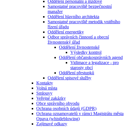
Oddělení personální a mzdové
Samostatné pracoviště bezpečnostní
manažer
Oddělení hlavního architekta
Samostatné pracoviště metodik vnitřního
řízení úřadu
Oddělení energetiky
Odbor správních činností a obecní
živnostenský úřad
Oddělení živnostenské
Výsledky kontrol
Oddělení občanskosprávních agend
Vidimace a legalizace - pro
starosty obcí
Oddělení přestupků
Oddělení spisové služby
Kontakty
Volná místa
Smlouvy
Veřejné zakázky
Obce správního obvodu
Ochrana osobních údajů (GDPR)
Ochrana oznamovatelů v rámci Magistrátu města
Opava (whistleblowing)
Zajímavé odkazy