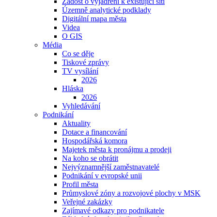
Žádost o vyjádření k existující síti
Územně analytické podklady
Digitální mapa města
Videa
O GIS
Média
Co se děje
Tiskové zprávy
TV vysílání
2026
Hláska
2026
Vyhledávání
Podnikání
Aktuality
Dotace a financování
Hospodářská komora
Majetek města k pronájmu a prodeji
Na koho se obrátit
Nejvýznamnější zaměstnavatelé
Podnikání v evropské unii
Profil města
Průmyslové zóny a rozvojové plochy v MSK
Veřejné zakázky
Zajímavé odkazy pro podnikatele