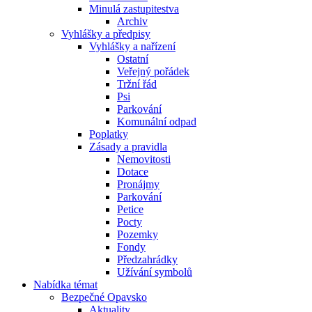
Minulá zastupitestva
Archiv
Vyhlášky a předpisy
Vyhlášky a nařízení
Ostatní
Veřejný pořádek
Tržní řád
Psi
Parkování
Komunální odpad
Poplatky
Zásady a pravidla
Nemovitosti
Dotace
Pronájmy
Parkování
Petice
Pocty
Pozemky
Fondy
Předzahrádky
Užívání symbolů
Nabídka témat
Bezpečné Opavsko
Aktuality