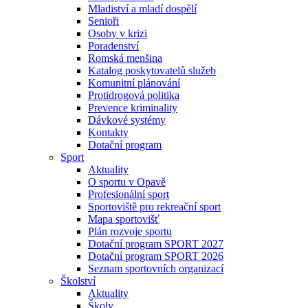
Mladiství a mladí dospělí
Senioři
Osoby v krizi
Poradenství
Romská menšina
Katalog poskytovatelů služeb
Komunitní plánování
Protidrogová politika
Prevence kriminality
Dávkové systémy
Kontakty
Dotační program
Sport
Aktuality
O sportu v Opavě
Profesionální sport
Sportoviště pro rekreační sport
Mapa sportovišť
Plán rozvoje sportu
Dotační program SPORT 2027
Dotační program SPORT 2026
Seznam sportovních organizací
Školství
Aktuality
Školy