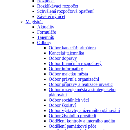
Rozpočet
Rozklikávací rozpočet
Schválená rozpočtová opatření
Závěrečný účet
Magistrát
Aktuality
Formuláře
Tajemník
Odbory
Odbor kancelář primátora
Kancelář tajemníka
Odbor dopravy
Odbor finanční a rozpočtový
Odbor informatiky
Odbor majetku města
Odbor právní a organizační
Odbor přípravy a realizace investic
Odbor rozvoje města a strategického
plánování
Odbor sociálních věcí
Odbor školství
Odbor výstavby a územního plánování
Odbor životního prostředí
Oddělení kontroly a interního auditu
Oddělení památkové péče