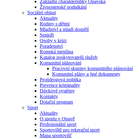
Základní charakteristiky Opavska
Živnostenské podnikání
Sociální oblast
Aktuality
Rodiny s dětmi
Mladiství a mladí dospělí
Senioři
Osoby v krizi
Poradenství
Romská menšina
Katalog poskytovatelů služeb
Komunitní plánování
Pracovní skupiny komunitního plánování
Komunitní plány a jiné dokumenty
Protidrogová politika
Prevence kriminality
Dávkové systémy
Kontakty
Dotační program
Sport
Aktuality
O sportu v Opavě
Profesionální sport
Sportoviště pro rekreační sport
Mapa sportovišť