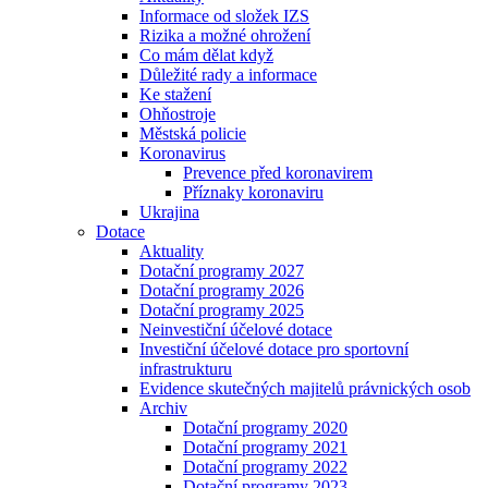
Informace od složek IZS
Rizika a možné ohrožení
Co mám dělat když
Důležité rady a informace
Ke stažení
Ohňostroje
Městská policie
Koronavirus
Prevence před koronavirem
Příznaky koronaviru
Ukrajina
Dotace
Aktuality
Dotační programy 2027
Dotační programy 2026
Dotační programy 2025
Neinvestiční účelové dotace
Investiční účelové dotace pro sportovní
infrastrukturu
Evidence skutečných majitelů právnických osob
Archiv
Dotační programy 2020
Dotační programy 2021
Dotační programy 2022
Dotační programy 2023