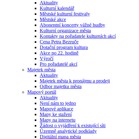
Aktuality
Kulturní kalendář
Městské kulturní festivaly
Městské akce
Abonentní koncerty vážné hudby
Kulturní organizace města
Kontakty na pořadatele kulturních akcí
Cena Petra Bezruče
Dotační program kultura
Akce po 22. hodině
Výročí
Pro pořadatelé akcí
Majetek města
Aktuality
Majetek města k pronájmu a prodeji
Odbor majetku města
Mapový portál
Aktuality
Není nám to jedno
Mapové aplikace
Mapy ke stažení
Mapy na internetu
Žádost o vyjádření k existující síti
Územně analytické podklady
Digitální mapa města