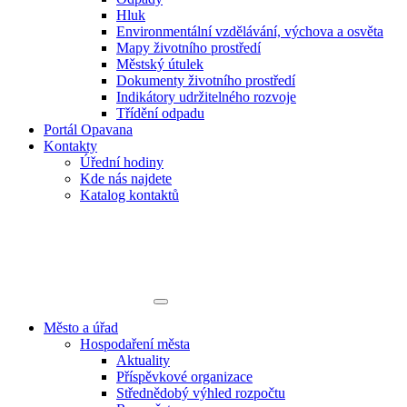
Hluk
Environmentální vzdělávání, výchova a osvěta
Mapy životního prostředí
Městský útulek
Dokumenty životního prostředí
Indikátory udržitelného rozvoje
Třídění odpadu
Portál Opavana
Kontakty
Úřední hodiny
Kde nás najdete
Katalog kontaktů
Město a úřad
Hospodaření města
Aktuality
Příspěvkové organizace
Střednědobý výhled rozpočtu