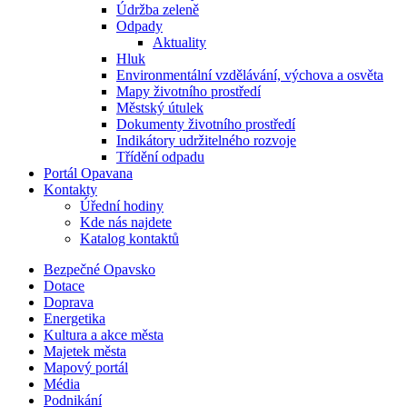
Údržba zeleně
Odpady
Aktuality
Hluk
Environmentální vzdělávání, výchova a osvěta
Mapy životního prostředí
Městský útulek
Dokumenty životního prostředí
Indikátory udržitelného rozvoje
Třídění odpadu
Portál Opavana
Kontakty
Úřední hodiny
Kde nás najdete
Katalog kontaktů
Bezpečné Opavsko
Dotace
Doprava
Energetika
Kultura a akce města
Majetek města
Mapový portál
Média
Podnikání