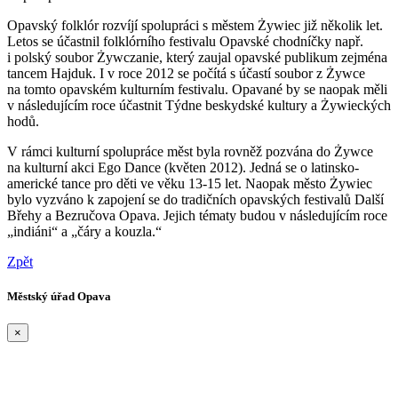
Opavský folklór rozvíjí spolupráci s městem Żywiec již několik let.
Letos se účastnil folklórního festivalu Opavské chodníčky např.
i polský soubor Żywczanie, který zaujal opavské publikum zejména
tancem Hajduk. I v roce 2012 se počítá s účastí soubor z Żywce
na tomto opavském kulturním festivalu. Opavané by se naopak měli
v následujícím roce účastnit Týdne beskydské kultury a Żywieckých
hodů.
V rámci kulturní spolupráce měst byla rovněž pozvána do Żywce
na kulturní akci Ego Dance (květen 2012). Jedná se o latinsko-
americké tance pro děti ve věku 13-15 let. Naopak město Żywiec
bylo vyzváno k zapojení se do tradičních opavských festivalů Další
Břehy a Bezručova Opava. Jejich tématy budou v následujícím roce
„indiáni“ a „čáry a kouzla.“
Zpět
Městský úřad Opava
×