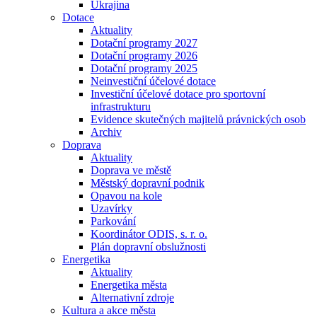
Ukrajina
Dotace
Aktuality
Dotační programy 2027
Dotační programy 2026
Dotační programy 2025
Neinvestiční účelové dotace
Investiční účelové dotace pro sportovní
infrastrukturu
Evidence skutečných majitelů právnických osob
Archiv
Doprava
Aktuality
Doprava ve městě
Městský dopravní podnik
Opavou na kole
Uzavírky
Parkování
Koordinátor ODIS, s. r. o.
Plán dopravní obslužnosti
Energetika
Aktuality
Energetika města
Alternativní zdroje
Kultura a akce města