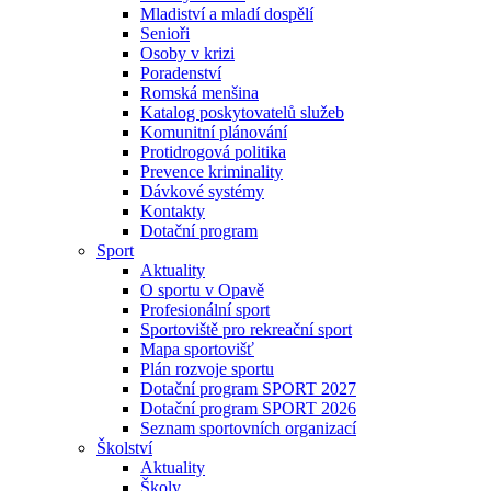
Mladiství a mladí dospělí
Senioři
Osoby v krizi
Poradenství
Romská menšina
Katalog poskytovatelů služeb
Komunitní plánování
Protidrogová politika
Prevence kriminality
Dávkové systémy
Kontakty
Dotační program
Sport
Aktuality
O sportu v Opavě
Profesionální sport
Sportoviště pro rekreační sport
Mapa sportovišť
Plán rozvoje sportu
Dotační program SPORT 2027
Dotační program SPORT 2026
Seznam sportovních organizací
Školství
Aktuality
Školy