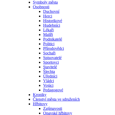
Symboly města
Osobnosti
Duchovní
Herci
Historikové
Hudebníci
Lékaři
Malíři
Podnikatelé
Politici
Přírodovědci
Sochaři
Spisovatelé
Sportovci
Stavitelé
Šlechta
Úředníci
Vládci
Vojáci
Pedagogové
Kroniky
Členství města ve sdruženích
Hřbitovy
Zajímavosti
Opavské hřbitovy