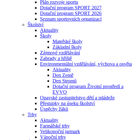
Plán rozvoje sportu
Dotační program SPORT 2027
Dotační program SPORT 2026
Seznam sportovních organizací
Školství
Aktuality
Školy
Mateřské školy
Základní školy
Zájmové vzdělávání
Zahrady a hřiště
Environmentální vzdělávání, výchova a osvěta
Aktuality
Den Země
Den Stromů
Dotační program Životní prostředí a
EVVO
Opavské zastupitelstvo dětí a mládeže
Přestupky na úseku školství
Úspěchy žáků
Trhy
Aktuality
Farmářské trhy
Velikonoční jarmark
Vánoční trhy