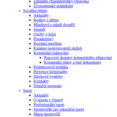
Základní charakteristiky Opavska
Živnostenské podnikání
Sociální oblast
Aktuality
Rodiny s dětmi
Mladiství a mladí dospělí
Senioři
Osoby v krizi
Poradenství
Romská menšina
Katalog poskytovatelů služeb
Komunitní plánování
Pracovní skupiny komunitního plánování
Komunitní plány a jiné dokumenty
Protidrogová politika
Prevence kriminality
Dávkové systémy
Kontakty
Dotační program
Sport
Aktuality
O sportu v Opavě
Profesionální sport
Sportoviště pro rekreační sport
Mapa sportovišť