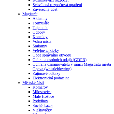
Rozklikávací rozpočet
Schválená rozpočtová opatření
Závěrečný účet
Magistrát
Aktuality
Formuláře
Tajemník
Odbory
Kontakty
Volná místa
Smlouvy
Veřejné zakázky
Obce správního obvodu
Ochrana osobních údajů (GDPR)
Ochrana oznamovatelů v rámci Magistrátu města
Opava (whistleblowing)
Zajímavé odkazy
Elektronická podatelna
Městské části
Komárov
Milostovice
Malé Hoštice
Podvihov
Suché Lazce
Vlaštovičky