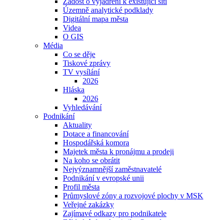
Žádost o vyjádření k existující síti
Územně analytické podklady
Digitální mapa města
Videa
O GIS
Média
Co se děje
Tiskové zprávy
TV vysílání
2026
Hláska
2026
Vyhledávání
Podnikání
Aktuality
Dotace a financování
Hospodářská komora
Majetek města k pronájmu a prodeji
Na koho se obrátit
Nejvýznamnější zaměstnavatelé
Podnikání v evropské unii
Profil města
Průmyslové zóny a rozvojové plochy v MSK
Veřejné zakázky
Zajímavé odkazy pro podnikatele