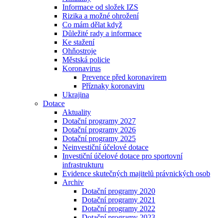
Informace od složek IZS
Rizika a možné ohrožení
Co mám dělat když
Důležité rady a informace
Ke stažení
Ohňostroje
Městská policie
Koronavirus
Prevence před koronavirem
Příznaky koronaviru
Ukrajina
Dotace
Aktuality
Dotační programy 2027
Dotační programy 2026
Dotační programy 2025
Neinvestiční účelové dotace
Investiční účelové dotace pro sportovní
infrastrukturu
Evidence skutečných majitelů právnických osob
Archiv
Dotační programy 2020
Dotační programy 2021
Dotační programy 2022
Dotační programy 2023