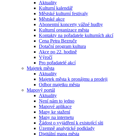
Aktuality
Kulturní kalendář
Městské kulturní festivaly
Městské akce
Abonentní koncerty vážné hudby
Kulturní organizace města
Kontakty na pořadatele kulturních akcí
Cena Petra Bezruče
Dotační program kultura
Akce po 22. hodině
Výročí
Pro pořadatelé akcí
Majetek města
Aktuality
Majetek města k pronájmu a prodeji
Odbor majetku města
Mapový portál
Aktuality
Není nám to jedno
Mapové aplikace
Mapy ke stažení
Mapy na internetu
Žádost o vyjádření k existující síti
Územně analytické podklady
Digitální mapa města