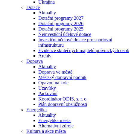
Ukrajina
Dotace
Aktuality
Dotační programy 2027
Dotační programy 2026
Dotační programy 2025
Neinvestiční účelové dotace
Investiční účelové dotace pro sportovní
infrastrukturu
Evidence skutečných majitelů právnických osob
Archiv
Doprava
Aktuality
Doprava ve městě
Městský dopravní podnik
Opavou na kole
Uzavírky
Parkování
Koordinátor ODIS, s. r. o.
Plán dopravní obslužnosti
Energetika
Aktuality
Energetika města
Alternativní zdroje
Kultura a akce města