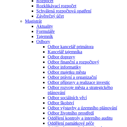
Rozpočet
Rozklikávací rozpočet
Schválená rozpočtová opatření
Závěrečný účet
Magistrát
Aktuality
Formuláře
Tajemník
Odbory
Odbor kancelář primátora
Kancelář tajemníka
Odbor dopravy
Odbor finanční a rozpočtový
Odbor informatiky
Odbor majetku města
Odbor právní a organizační
Odbor přípravy a realizace investic
Odbor rozvoje města a strategického
plánování
Odbor sociálních věcí
Odbor školství
Odbor výstavby a územního plánování
Odbor životního prostředí
Oddělení kontroly a interního auditu
Oddělení památkové péče