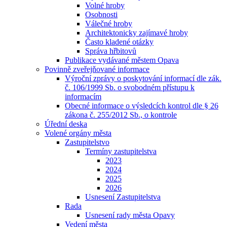
Volné hroby
Osobnosti
Válečné hroby
Architektonicky zajímavé hroby
Často kladené otázky
Správa hřbitovů
Publikace vydávané městem Opava
Povinně zveřejňované informace
Výroční zprávy o poskytování informací dle zák.
č. 106/1999 Sb. o svobodném přístupu k
informacím
Obecné informace o výsledcích kontrol dle § 26
zákona č. 255/2012 Sb., o kontrole
Úřední deska
Volené orgány města
Zastupitelstvo
Termíny zastupitelstva
2023
2024
2025
2026
Usnesení Zastupitelstva
Rada
Usnesení rady města Opavy
Vedení města