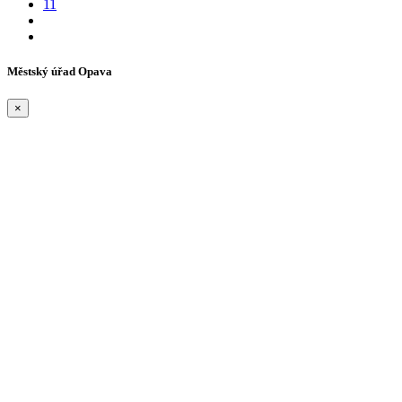
11
Městský úřad Opava
×