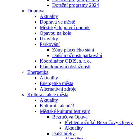
Dotační programy 2024
Doprava
Aktuality
Doprava ve městě
Městský dopravní podnik
Opavou na kole
Uzavírky
Parkování
Zóny placeného stání
Další možnosti parkování
Koordinátor ODIS, s. r. o.
Plán dopravní obslužnosti
Energetika
Aktuality
Energetika města
Alternativní zdroje
Kultura a akce města
Aktuality
Kulturní kalendář
Městské kulturní festivaly
Bezručova Opava
Přehled ročníků Bezručovy Opavy
Aktuality
Další břehy