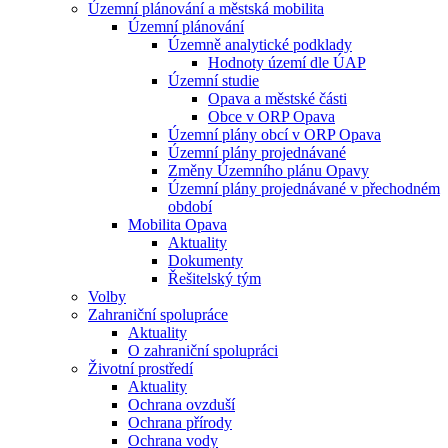
Územní plánování a městská mobilita
Územní plánování
Územně analytické podklady
Hodnoty území dle ÚAP
Územní studie
Opava a městské části
Obce v ORP Opava
Územní plány obcí v ORP Opava
Územní plány projednávané
Změny Územního plánu Opavy
Územní plány projednávané v přechodném
období
Mobilita Opava
Aktuality
Dokumenty
Řešitelský tým
Volby
Zahraniční spolupráce
Aktuality
O zahraniční spolupráci
Životní prostředí
Aktuality
Ochrana ovzduší
Ochrana přírody
Ochrana vody