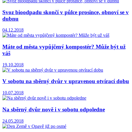
Svoz bioodpadu skončí v půlce prosince, obnoví se v
dubnu
04.12.2018
Máte od města vypůjčený kompostér? Může být už
váš
19.10.2018
V sobotu na sběrný dvůr v upravenou otvírací dobu
10.07.2018
Na sběrný dvůr nově i v sobotu odpoledne
24.05.2018