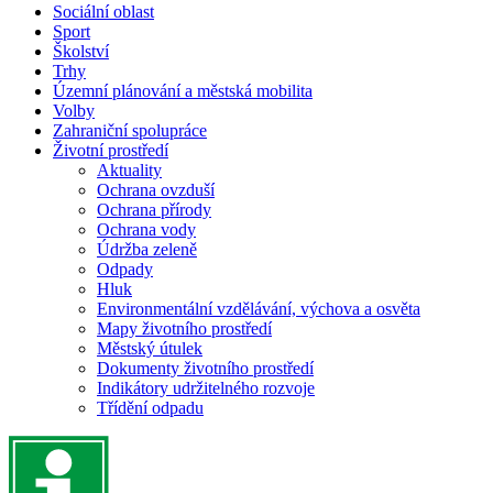
Sociální oblast
Sport
Školství
Trhy
Územní plánování a městská mobilita
Volby
Zahraniční spolupráce
Životní prostředí
Aktuality
Ochrana ovzduší
Ochrana přírody
Ochrana vody
Údržba zeleně
Odpady
Hluk
Environmentální vzdělávání, výchova a osvěta
Mapy životního prostředí
Městský útulek
Dokumenty životního prostředí
Indikátory udržitelného rozvoje
Třídění odpadu