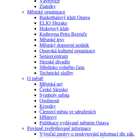
Vávrovice
Zlatníky
Městské organizace
Basketbalový klub Opava
ELIO Slezsko
Hokejový klub
Knihovna Petra Bezruče
Městské lesy
Městský dopravní podnik
Opavská kulturní organizace
Seniorcentrum
Slezské divadlo
Středisko volného času
Technické služby
O městě
Městská nej
České Slezsko
Symboly města
Osobnosti
Kroniky
Členství města ve sdruženích
Hřbitovy
Publikace vydávané městem Opava
Povinně zveřejňované informace
Výroční zprávy o poskytování informací dle zák.