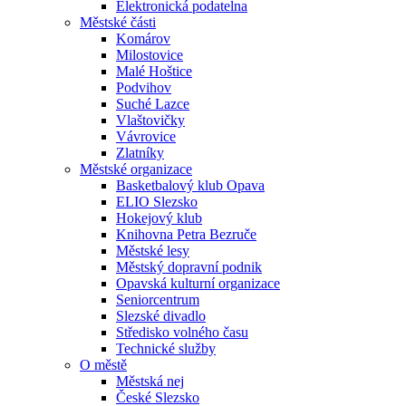
Elektronická podatelna
Městské části
Komárov
Milostovice
Malé Hoštice
Podvihov
Suché Lazce
Vlaštovičky
Vávrovice
Zlatníky
Městské organizace
Basketbalový klub Opava
ELIO Slezsko
Hokejový klub
Knihovna Petra Bezruče
Městské lesy
Městský dopravní podnik
Opavská kulturní organizace
Seniorcentrum
Slezské divadlo
Středisko volného času
Technické služby
O městě
Městská nej
České Slezsko