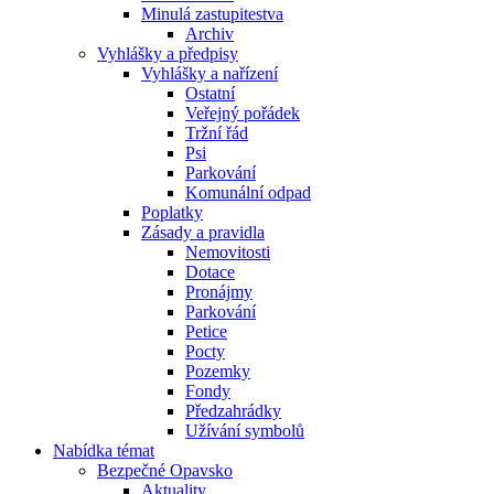
Minulá zastupitestva
Archiv
Vyhlášky a předpisy
Vyhlášky a nařízení
Ostatní
Veřejný pořádek
Tržní řád
Psi
Parkování
Komunální odpad
Poplatky
Zásady a pravidla
Nemovitosti
Dotace
Pronájmy
Parkování
Petice
Pocty
Pozemky
Fondy
Předzahrádky
Užívání symbolů
Nabídka témat
Bezpečné Opavsko
Aktuality