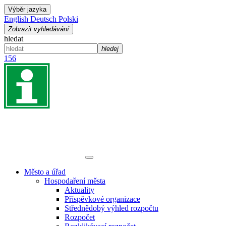
Výběr jazyka
English
Deutsch
Polski
Zobrazit vyhledávání
hledat
hledej
156
Město a úřad
Hospodaření města
Aktuality
Příspěvkové organizace
Střednědobý výhled rozpočtu
Rozpočet