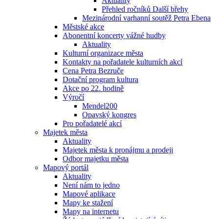
Aktuality
Přehled ročníků Další břehy
Mezinárodní varhanní soutěž Petra Ebena
Městské akce
Abonentní koncerty vážné hudby
Aktuality
Kulturní organizace města
Kontakty na pořadatele kulturních akcí
Cena Petra Bezruče
Dotační program kultura
Akce po 22. hodině
Výročí
Mendel200
Opavský kongres
Pro pořadatelé akcí
Majetek města
Aktuality
Majetek města k pronájmu a prodeji
Odbor majetku města
Mapový portál
Aktuality
Není nám to jedno
Mapové aplikace
Mapy ke stažení
Mapy na internetu