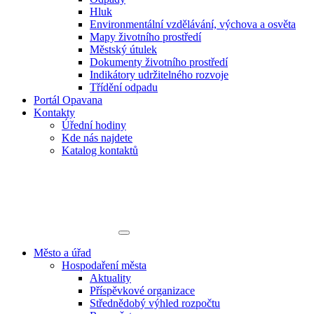
Hluk
Environmentální vzdělávání, výchova a osvěta
Mapy životního prostředí
Městský útulek
Dokumenty životního prostředí
Indikátory udržitelného rozvoje
Třídění odpadu
Portál Opavana
Kontakty
Úřední hodiny
Kde nás najdete
Katalog kontaktů
Město a úřad
Hospodaření města
Aktuality
Příspěvkové organizace
Střednědobý výhled rozpočtu