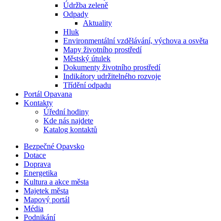
Údržba zeleně
Odpady
Aktuality
Hluk
Environmentální vzdělávání, výchova a osvěta
Mapy životního prostředí
Městský útulek
Dokumenty životního prostředí
Indikátory udržitelného rozvoje
Třídění odpadu
Portál Opavana
Kontakty
Úřední hodiny
Kde nás najdete
Katalog kontaktů
Bezpečné Opavsko
Dotace
Doprava
Energetika
Kultura a akce města
Majetek města
Mapový portál
Média
Podnikání