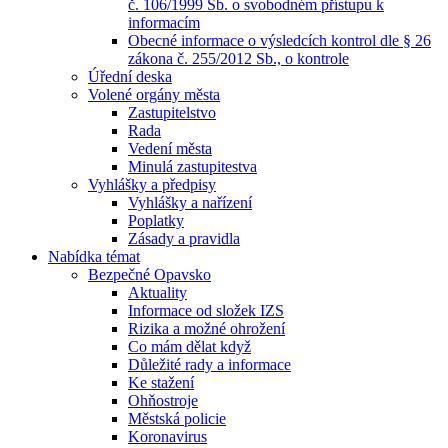
č. 106/1999 Sb. o svobodném přístupu k
informacím
Obecné informace o výsledcích kontrol dle § 26
zákona č. 255/2012 Sb., o kontrole
Úřední deska
Volené orgány města
Zastupitelstvo
Rada
Vedení města
Minulá zastupitestva
Vyhlášky a předpisy
Vyhlášky a nařízení
Poplatky
Zásady a pravidla
Nabídka témat
Bezpečné Opavsko
Aktuality
Informace od složek IZS
Rizika a možné ohrožení
Co mám dělat když
Důležité rady a informace
Ke stažení
Ohňostroje
Městská policie
Koronavirus