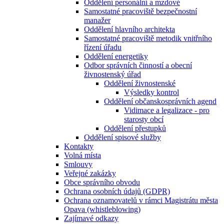
Oddělení personální a mzdové
Samostatné pracoviště bezpečnostní
manažer
Oddělení hlavního architekta
Samostatné pracoviště metodik vnitřního
řízení úřadu
Oddělení energetiky
Odbor správních činností a obecní
živnostenský úřad
Oddělení živnostenské
Výsledky kontrol
Oddělení občanskosprávních agend
Vidimace a legalizace - pro
starosty obcí
Oddělení přestupků
Oddělení spisové služby
Kontakty
Volná místa
Smlouvy
Veřejné zakázky
Obce správního obvodu
Ochrana osobních údajů (GDPR)
Ochrana oznamovatelů v rámci Magistrátu města
Opava (whistleblowing)
Zajímavé odkazy