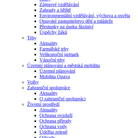
Zájmové vzdělávání
Zahrady a hřiště
Environmentální vzdělávání, výchova a osvěta
Opavské zastupitelstvo dětí a mládeže
Přestupky na úseku školství
Úspěchy žáků
Trhy
Aktuality
Farmářské trhy
Velikonoční jarmark
Vánoční trhy
Územní plánování a městská mobilita
Územní plánování
Mobilita Opava
Volby
Zahraniční spolupráce
Aktuality
O zahraniční spolupráci
Životní prostředí
Aktuality
Ochrana ovzduší
Ochrana přírody
Ochrana vody
Údržba zeleně
Odpady