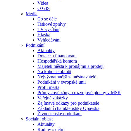
Videa
O GIS
Média
Co se děje
Tiskové zprávy
TV vysílání
Hláska
Vyhledávání
Podnikání
Aktuality
Dotace a financování
Hospodářská komora
Majetek města k pronájmu a prodeji
Na koho se obrátit
Nejvýznamnější zaměstnavatelé
Podnikání v evropské unii
Profil města
Průmyslové zóny a rozvojové plochy v MSK
Veřejné zakázky
Zajímavé odkazy pro podnikatele
Základní charakteristiky Opavska
Živnostenské podnikání
Sociální oblast
Aktuality
Rodiny s dětmi