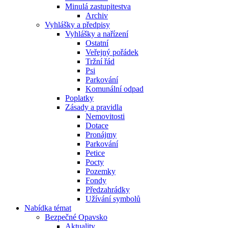
Minulá zastupitestva
Archiv
Vyhlášky a předpisy
Vyhlášky a nařízení
Ostatní
Veřejný pořádek
Tržní řád
Psi
Parkování
Komunální odpad
Poplatky
Zásady a pravidla
Nemovitosti
Dotace
Pronájmy
Parkování
Petice
Pocty
Pozemky
Fondy
Předzahrádky
Užívání symbolů
Nabídka témat
Bezpečné Opavsko
Aktuality