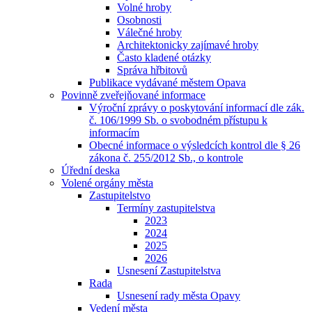
Volné hroby
Osobnosti
Válečné hroby
Architektonicky zajímavé hroby
Často kladené otázky
Správa hřbitovů
Publikace vydávané městem Opava
Povinně zveřejňované informace
Výroční zprávy o poskytování informací dle zák.
č. 106/1999 Sb. o svobodném přístupu k
informacím
Obecné informace o výsledcích kontrol dle § 26
zákona č. 255/2012 Sb., o kontrole
Úřední deska
Volené orgány města
Zastupitelstvo
Termíny zastupitelstva
2023
2024
2025
2026
Usnesení Zastupitelstva
Rada
Usnesení rady města Opavy
Vedení města