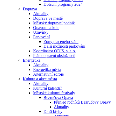
Dotační programy 2024
Doprava
Aktuality
Doprava ve městě
Městský dopravní podnik
Opavou na kole
Uzavírky
Parkování
Zóny placeného stání
Další možnosti parkování
Koordinátor ODIS, s. r. o.
Plán dopravní obslužnosti
Energetika
Aktuality
Energetika města
Alternativní zdroje
Kultura a akce města
Aktuality
Kulturní kalendář
Městské kulturní festivaly
Bezručova Opava
Přehled ročníků Bezručovy Opavy
Aktuality
Další břehy