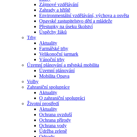
Zájmové vzdělávání
Zahrady a hřiště
Environmentální vzdělávání, výchova a osvěta
Opavské zastupitelstvo dětí a mládeže
Přestupky na úseku školství
Úspěchy žáků
Trhy
Aktuality
Farmářské trhy
Velikonoční jarmark
Vánoční trhy
Územní plánování a městská mobilita
Územní plánování
Mobilita Opava
Volby
Zahraniční spolupráce
Aktuality
O zahraniční spolupráci
Životní prostředí
Aktuality
Ochrana ovzduší
Ochrana přírody
Ochrana vody
Údržba zeleně
Odpady