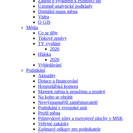
Žádost o vyjádření k existující síti
Územně analytické podklady
Digitální mapa města
Videa
O GIS
Média
Co se děje
Tiskové zprávy
TV vysílání
2026
Hláska
2026
Vyhledávání
Podnikání
Aktuality
Dotace a financování
Hospodářská komora
Majetek města k pronájmu a prodeji
Na koho se obrátit
Nejvýznamnější zaměstnavatelé
Podnikání v evropské unii
Profil města
Průmyslové zóny a rozvojové plochy v MSK
Veřejné zakázky
Zajímavé odkazy pro podnikatele