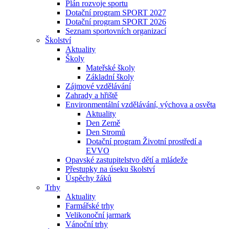
Plán rozvoje sportu
Dotační program SPORT 2027
Dotační program SPORT 2026
Seznam sportovních organizací
Školství
Aktuality
Školy
Mateřské školy
Základní školy
Zájmové vzdělávání
Zahrady a hřiště
Environmentální vzdělávání, výchova a osvěta
Aktuality
Den Země
Den Stromů
Dotační program Životní prostředí a
EVVO
Opavské zastupitelstvo dětí a mládeže
Přestupky na úseku školství
Úspěchy žáků
Trhy
Aktuality
Farmářské trhy
Velikonoční jarmark
Vánoční trhy