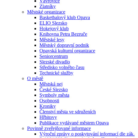
Vávrovice
Zlatníky
Městské organizace
Basketbalový klub Opava
ELIO Slezsko
Hokejový klub
Knihovna Petra Bezruče
Městské lesy
Městský dopravní podnik
Opavská kulturní organizace
Seniorcentrum
Slezské divadlo
Středisko volného času
Technické služby
O městě
Městská nej
České Slezsko
Symboly města
Osobnosti
Kroniky
Členství města ve sdruženích
Hřbitovy
Publikace vydávané městem Opava
Povinně zveřejňované informace
Výroční zprávy o poskytování informací dle zák.