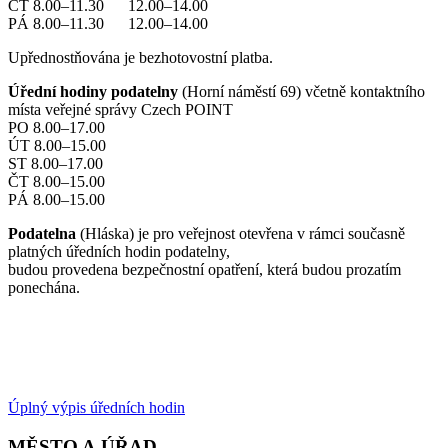
ČT 8.00–11.30 12.00–14.00
PÁ 8.00–11.30 12.00–14.00
Upřednostňována je bezhotovostní platba.
Úřední hodiny podatelny
(Horní náměstí 69) včetně kontaktního
místa veřejné správy Czech POINT
PO 8.00–17.00
ÚT 8.00–15.00
ST 8.00–17.00
ČT 8.00–15.00
PÁ 8.00–15.00
Podatelna
(Hláska) je pro veřejnost otevřena v rámci současně
platných úředních hodin podatelny,
budou provedena bezpečnostní opatření, která budou prozatím
ponechána.
Úplný výpis úředních hodin
MĚSTO A ÚŘAD