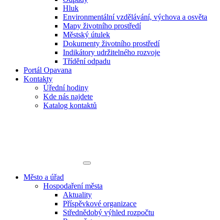
Hluk
Environmentální vzdělávání, výchova a osvěta
Mapy životního prostředí
Městský útulek
Dokumenty životního prostředí
Indikátory udržitelného rozvoje
Třídění odpadu
Portál Opavana
Kontakty
Úřední hodiny
Kde nás najdete
Katalog kontaktů
Město a úřad
Hospodaření města
Aktuality
Příspěvkové organizace
Střednědobý výhled rozpočtu