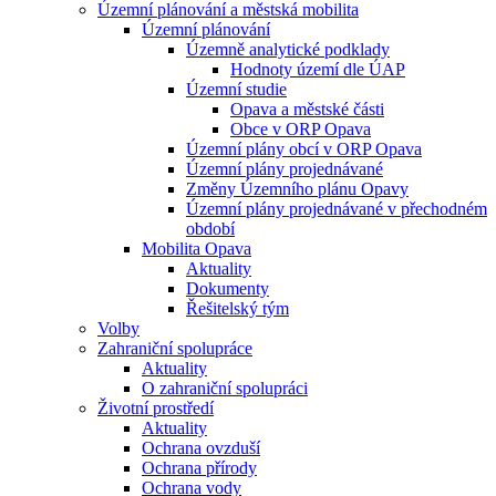
Územní plánování a městská mobilita
Územní plánování
Územně analytické podklady
Hodnoty území dle ÚAP
Územní studie
Opava a městské části
Obce v ORP Opava
Územní plány obcí v ORP Opava
Územní plány projednávané
Změny Územního plánu Opavy
Územní plány projednávané v přechodném
období
Mobilita Opava
Aktuality
Dokumenty
Řešitelský tým
Volby
Zahraniční spolupráce
Aktuality
O zahraniční spolupráci
Životní prostředí
Aktuality
Ochrana ovzduší
Ochrana přírody
Ochrana vody