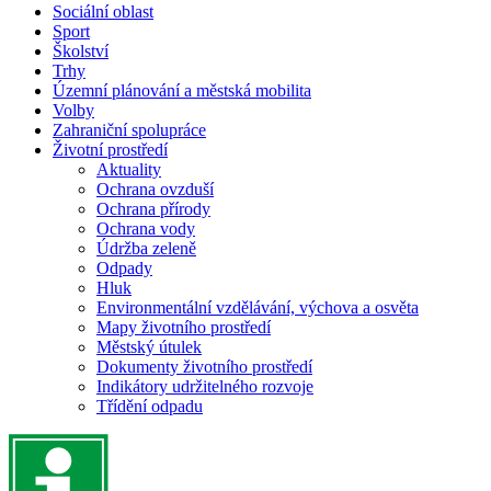
Sociální oblast
Sport
Školství
Trhy
Územní plánování a městská mobilita
Volby
Zahraniční spolupráce
Životní prostředí
Aktuality
Ochrana ovzduší
Ochrana přírody
Ochrana vody
Údržba zeleně
Odpady
Hluk
Environmentální vzdělávání, výchova a osvěta
Mapy životního prostředí
Městský útulek
Dokumenty životního prostředí
Indikátory udržitelného rozvoje
Třídění odpadu