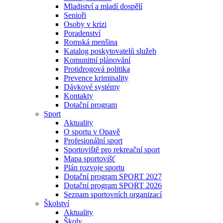
Mladiství a mladí dospělí
Senioři
Osoby v krizi
Poradenství
Romská menšina
Katalog poskytovatelů služeb
Komunitní plánování
Protidrogová politika
Prevence kriminality
Dávkové systémy
Kontakty
Dotační program
Sport
Aktuality
O sportu v Opavě
Profesionální sport
Sportoviště pro rekreační sport
Mapa sportovišť
Plán rozvoje sportu
Dotační program SPORT 2027
Dotační program SPORT 2026
Seznam sportovních organizací
Školství
Aktuality
Školy