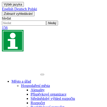
Výběr jazyka
English
Deutsch
Polski
Zobrazit vyhledávání
hledat
hledej
156
Město a úřad
Hospodaření města
Aktuality
Příspěvkové organizace
Střednědobý výhled rozpočtu
Rozpočet