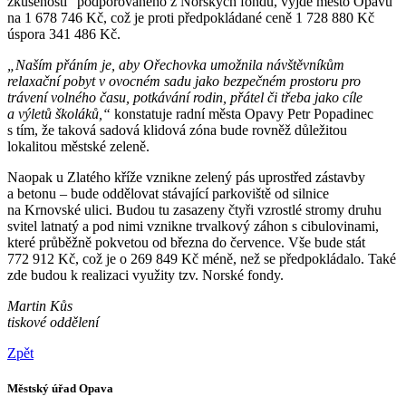
zkušeností“ podporovaného z Norských fondů, vyjde město Opavu
na 1 678 746 Kč, což je proti předpokládané ceně 1 728 880 Kč
úspora 341 486 Kč.
„Naším přáním je, aby Ořechovka umožnila návštěvníkům
relaxační pobyt v ovocném sadu jako bezpečném prostoru pro
trávení volného času, potkávání rodin, přátel či třeba jako cíle
a výletů školáků,“
konstatuje radní města Opavy Petr Popadinec
s tím, že taková sadová klidová zóna bude rovněž důležitou
lokalitou městské zeleně.
Naopak u Zlatého kříže vznikne zelený pás uprostřed zástavby
a betonu – bude oddělovat stávající parkoviště od silnice
na Krnovské ulici. Budou tu zasazeny čtyři vzrostlé stromy druhu
svitel latnatý a pod nimi vznikne trvalkový záhon s cibulovinami,
které průběžně pokvetou od března do července. Vše bude stát
772 912 Kč, což je o 269 849 Kč méně, než se předpokládalo. Také
zde budou k realizaci využity tzv. Norské fondy.
Martin Kůs
tiskové oddělení
Zpět
Městský úřad Opava