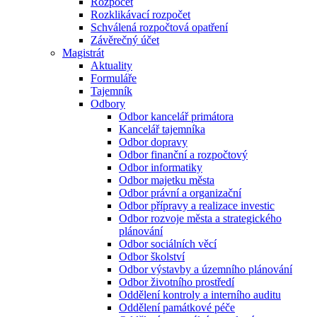
Rozpočet
Rozklikávací rozpočet
Schválená rozpočtová opatření
Závěrečný účet
Magistrát
Aktuality
Formuláře
Tajemník
Odbory
Odbor kancelář primátora
Kancelář tajemníka
Odbor dopravy
Odbor finanční a rozpočtový
Odbor informatiky
Odbor majetku města
Odbor právní a organizační
Odbor přípravy a realizace investic
Odbor rozvoje města a strategického
plánování
Odbor sociálních věcí
Odbor školství
Odbor výstavby a územního plánování
Odbor životního prostředí
Oddělení kontroly a interního auditu
Oddělení památkové péče