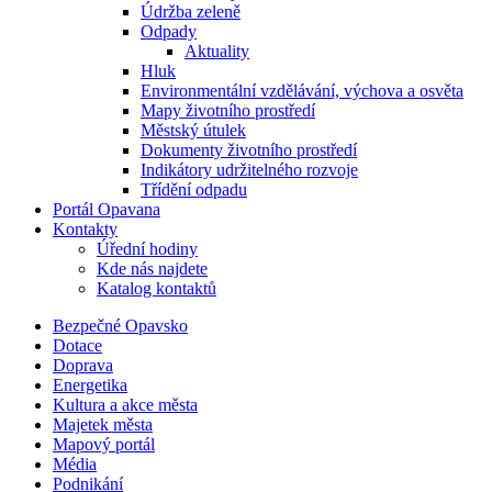
Údržba zeleně
Odpady
Aktuality
Hluk
Environmentální vzdělávání, výchova a osvěta
Mapy životního prostředí
Městský útulek
Dokumenty životního prostředí
Indikátory udržitelného rozvoje
Třídění odpadu
Portál Opavana
Kontakty
Úřední hodiny
Kde nás najdete
Katalog kontaktů
Bezpečné Opavsko
Dotace
Doprava
Energetika
Kultura a akce města
Majetek města
Mapový portál
Média
Podnikání