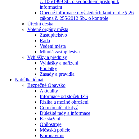
č. 106/1999 Sb. o svobodném přístupu k
informacím
Obecné informace o výsledcích kontrol dle § 26
zákona č. 255/2012 Sb., o kontrole
Úřední deska
Volené orgány města
Zastupitelstvo
Rada
Vedení města
Minulá zastupitestva
Vyhlášky a předpisy
Vyhlášky a nařízení
Poplatky
Zásady a pravidla
Nabídka témat
Bezpečné Opavsko
Aktuality
Informace od složek IZS
Rizika a možné ohrožení
Co mám dělat když
Důležité rady a informace
Ke stažení
Ohňostroje
Městská policie
Koronavirus