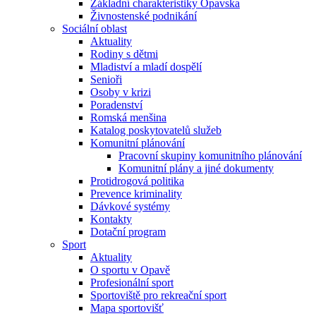
Základní charakteristiky Opavska
Živnostenské podnikání
Sociální oblast
Aktuality
Rodiny s dětmi
Mladiství a mladí dospělí
Senioři
Osoby v krizi
Poradenství
Romská menšina
Katalog poskytovatelů služeb
Komunitní plánování
Pracovní skupiny komunitního plánování
Komunitní plány a jiné dokumenty
Protidrogová politika
Prevence kriminality
Dávkové systémy
Kontakty
Dotační program
Sport
Aktuality
O sportu v Opavě
Profesionální sport
Sportoviště pro rekreační sport
Mapa sportovišť