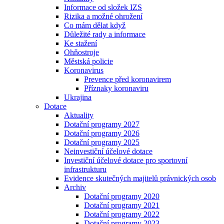
Informace od složek IZS
Rizika a možné ohrožení
Co mám dělat když
Důležité rady a informace
Ke stažení
Ohňostroje
Městská policie
Koronavirus
Prevence před koronavirem
Příznaky koronaviru
Ukrajina
Dotace
Aktuality
Dotační programy 2027
Dotační programy 2026
Dotační programy 2025
Neinvestiční účelové dotace
Investiční účelové dotace pro sportovní
infrastrukturu
Evidence skutečných majitelů právnických osob
Archiv
Dotační programy 2020
Dotační programy 2021
Dotační programy 2022
Dotační programy 2023