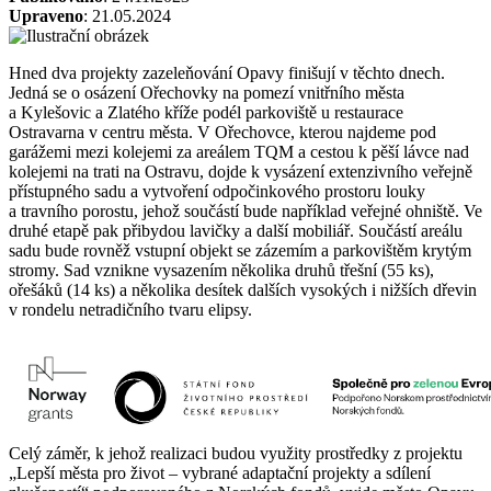
Upraveno
: 21.05.2024
Hned dva projekty zazeleňování Opavy finišují v těchto dnech.
Jedná se o osázení Ořechovky na pomezí vnitřního města
a Kylešovic a Zlatého kříže podél parkoviště u restaurace
Ostravarna v centru města. V Ořechovce, kterou najdeme pod
garážemi mezi kolejemi za areálem TQM a cestou k pěší lávce nad
kolejemi na trati na Ostravu, dojde k vysázení extenzivního veřejně
přístupného sadu a vytvoření odpočinkového prostoru louky
a travního porostu, jehož součástí bude například veřejné ohniště. Ve
druhé etapě pak přibydou lavičky a další mobiliář. Součástí areálu
sadu bude rovněž vstupní objekt se zázemím a parkovištěm krytým
stromy. Sad vznikne vysazením několika druhů třešní (55 ks),
ořešáků (14 ks) a několika desítek dalších vysokých i nižších dřevin
v rondelu netradičního tvaru elipsy.
Celý záměr, k jehož realizaci budou využity prostředky z projektu
„Lepší města pro život – vybrané adaptační projekty a sdílení