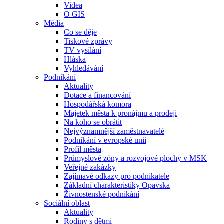
Videa
O GIS
Média
Co se děje
Tiskové zprávy
TV vysílání
Hláska
Vyhledávání
Podnikání
Aktuality
Dotace a financování
Hospodářská komora
Majetek města k pronájmu a prodeji
Na koho se obrátit
Nejvýznamnější zaměstnavatelé
Podnikání v evropské unii
Profil města
Průmyslové zóny a rozvojové plochy v MSK
Veřejné zakázky
Zajímavé odkazy pro podnikatele
Základní charakteristiky Opavska
Živnostenské podnikání
Sociální oblast
Aktuality
Rodiny s dětmi