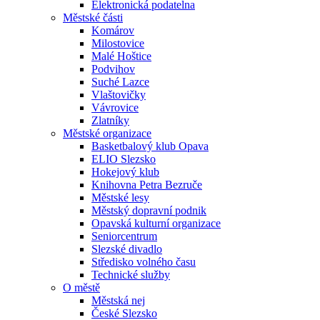
Elektronická podatelna
Městské části
Komárov
Milostovice
Malé Hoštice
Podvihov
Suché Lazce
Vlaštovičky
Vávrovice
Zlatníky
Městské organizace
Basketbalový klub Opava
ELIO Slezsko
Hokejový klub
Knihovna Petra Bezruče
Městské lesy
Městský dopravní podnik
Opavská kulturní organizace
Seniorcentrum
Slezské divadlo
Středisko volného času
Technické služby
O městě
Městská nej
České Slezsko