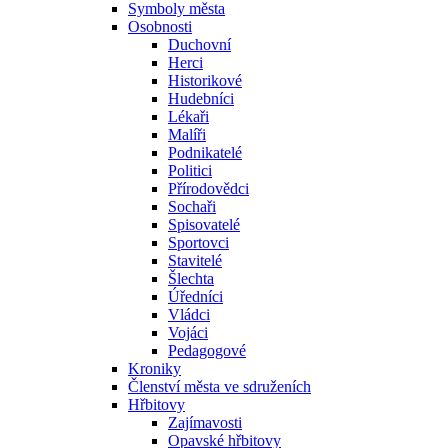
Symboly města
Osobnosti
Duchovní
Herci
Historikové
Hudebníci
Lékaři
Malíři
Podnikatelé
Politici
Přírodovědci
Sochaři
Spisovatelé
Sportovci
Stavitelé
Šlechta
Úředníci
Vládci
Vojáci
Pedagogové
Kroniky
Členství města ve sdruženích
Hřbitovy
Zajímavosti
Opavské hřbitovy