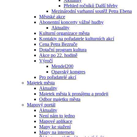
Aktuality
Přehled ročníků Další břehy
Mezinárodní varhanní soutěž Petra Ebena
Městské akce
Abonentní koncerty vážné hudby
Aktuality
Kulturní organizace města
Kontakty na pořadatele kulturních akcí
Cena Petra Bezruče
Dotační program kultura
Akce po 22. hodině
Výročí
Mendel200
Opavský kongres
Pro pořadatelé akcí
Majetek města
Aktuality
Majetek města k pronájmu a prodeji
Odbor majetku města
Mapový portál
Aktuality
Není nám to jedno
Mapové aplikace
Mapy ke stažení
Mapy na internetu