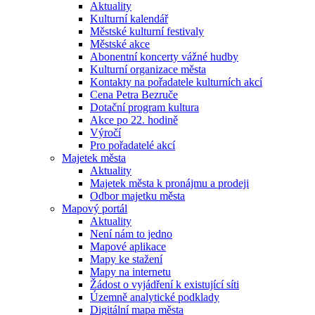
Aktuality
Kulturní kalendář
Městské kulturní festivaly
Městské akce
Abonentní koncerty vážné hudby
Kulturní organizace města
Kontakty na pořadatele kulturních akcí
Cena Petra Bezruče
Dotační program kultura
Akce po 22. hodině
Výročí
Pro pořadatelé akcí
Majetek města
Aktuality
Majetek města k pronájmu a prodeji
Odbor majetku města
Mapový portál
Aktuality
Není nám to jedno
Mapové aplikace
Mapy ke stažení
Mapy na internetu
Žádost o vyjádření k existující síti
Územně analytické podklady
Digitální mapa města