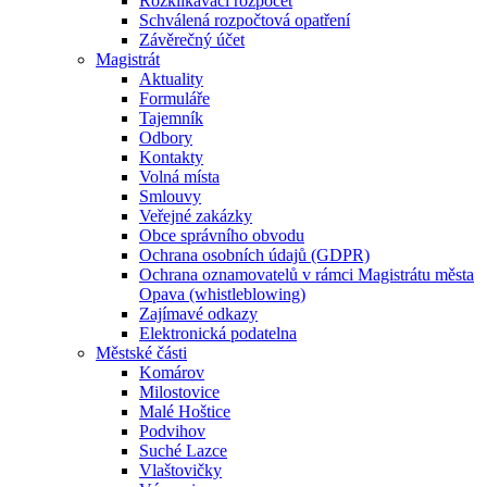
Rozklikávací rozpočet
Schválená rozpočtová opatření
Závěrečný účet
Magistrát
Aktuality
Formuláře
Tajemník
Odbory
Kontakty
Volná místa
Smlouvy
Veřejné zakázky
Obce správního obvodu
Ochrana osobních údajů (GDPR)
Ochrana oznamovatelů v rámci Magistrátu města
Opava (whistleblowing)
Zajímavé odkazy
Elektronická podatelna
Městské části
Komárov
Milostovice
Malé Hoštice
Podvihov
Suché Lazce
Vlaštovičky