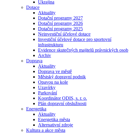
Ukrajina
Dotace
Aktuality
Dotační programy 2027
Dotační programy 2026
Dotační programy 2025
Neinvestiční účelové dotace
Investiční účelové dotace pro sportovní
infrastrukturu
Evidence skutečných majitelů právnických osob
Archiv
Doprava
Aktuality
Doprava ve městě
Městský dopravní podnik
Opavou na kole
Uzavírky
Parkování
Koordinátor ODIS, s. r. o.
Plán dopravní obslužnosti
Energetika
Aktuality
Energetika města
Alternativní zdroje
Kultura a akce města