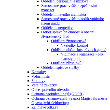
Oddělení personální a mzdové
Samostatné pracoviště bezpečnostní
manažer
Oddělení hlavního architekta
Samostatné pracoviště metodik vnitřního
řízení úřadu
Oddělení energetiky
Odbor správních činností a obecní
živnostenský úřad
Oddělení živnostenské
Výsledky kontrol
Oddělení občanskosprávních agend
Vidimace a legalizace - pro
starosty obcí
Oddělení přestupků
Oddělení spisové služby
Kontakty
Volná místa
Smlouvy
Veřejné zakázky
Obce správního obvodu
Ochrana osobních údajů (GDPR)
Ochrana oznamovatelů v rámci Magistrátu města
Opava (whistleblowing)
Zajímavé odkazy