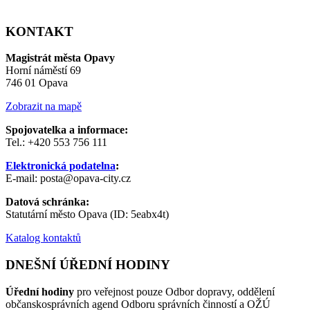
KONTAKT
Magistrát města Opavy
Horní náměstí 69
746 01 Opava
Zobrazit na mapě
Spojovatelka a informace:
Tel.: +420 553 756 111
Elektronická podatelna
:
E-mail: posta@opava-city.cz
Datová schránka:
Statutární město Opava (ID: 5eabx4t)
Katalog kontaktů
DNEŠNÍ ÚŘEDNÍ HODINY
Úřední hodiny
pro veřejnost pouze Odbor dopravy, oddělení
občanskosprávních agend Odboru správních činností a OŽÚ