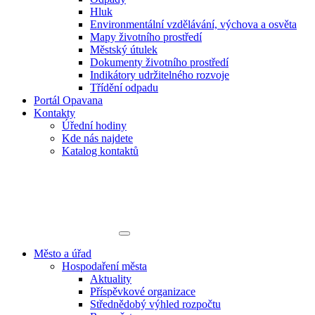
Hluk
Environmentální vzdělávání, výchova a osvěta
Mapy životního prostředí
Městský útulek
Dokumenty životního prostředí
Indikátory udržitelného rozvoje
Třídění odpadu
Portál Opavana
Kontakty
Úřední hodiny
Kde nás najdete
Katalog kontaktů
Město a úřad
Hospodaření města
Aktuality
Příspěvkové organizace
Střednědobý výhled rozpočtu