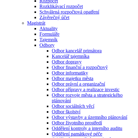
Rozpočet
Rozklikávací rozpočet
Schválená rozpočtová opatření
Závěrečný účet
Magistrát
Aktuality
Formuláře
Tajemník
Odbory
Odbor kancelář primátora
Kancelář tajemníka
Odbor dopravy
Odbor finanční a rozpočtový
Odbor informatiky
Odbor majetku města
Odbor právní a organizační
Odbor přípravy a realizace investic
Odbor rozvoje města a strategického
plánování
Odbor sociálních věcí
Odbor školství
Odbor výstavby a územního plánování
Odbor životního prostředí
Oddělení kontroly a interního auditu
Oddělení památkové péče