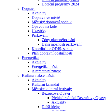
Dotační programy 2024
Doprava
Aktuality
Doprava ve městě
Městský dopravní podnik
Opavou na kole
Uzavírky
Parkování
Zóny placeného stání
Další možnosti parkování
Koordinátor ODIS, s. r. o.
Plán dopravní obslužnosti
Energetika
Aktuality
Energetika města
Alternativní zdroje
Kultura a akce města
Aktuality
Kulturní kalendář
Městské kulturní festivaly
Bezručova Opava
Přehled ročníků Bezručovy Opavy
Aktuality
Další břehy