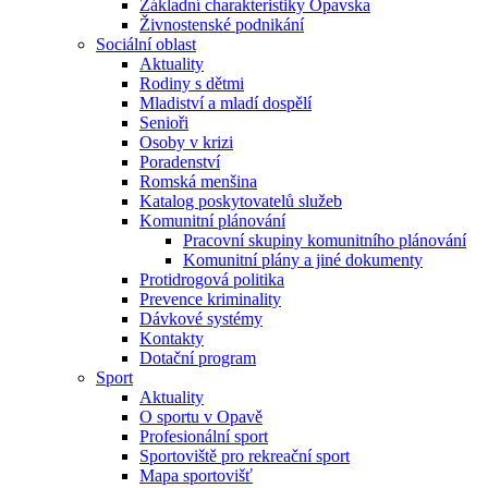
Základní charakteristiky Opavska
Živnostenské podnikání
Sociální oblast
Aktuality
Rodiny s dětmi
Mladiství a mladí dospělí
Senioři
Osoby v krizi
Poradenství
Romská menšina
Katalog poskytovatelů služeb
Komunitní plánování
Pracovní skupiny komunitního plánování
Komunitní plány a jiné dokumenty
Protidrogová politika
Prevence kriminality
Dávkové systémy
Kontakty
Dotační program
Sport
Aktuality
O sportu v Opavě
Profesionální sport
Sportoviště pro rekreační sport
Mapa sportovišť