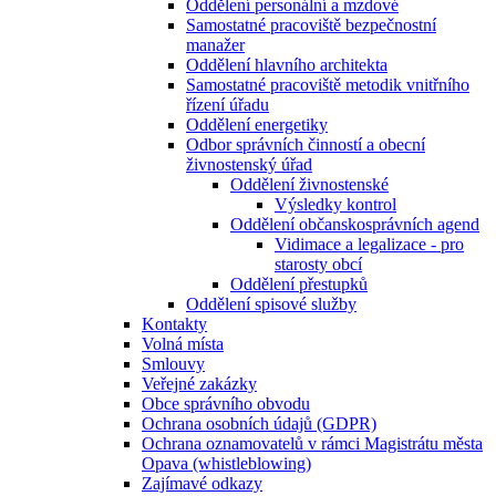
Oddělení personální a mzdové
Samostatné pracoviště bezpečnostní
manažer
Oddělení hlavního architekta
Samostatné pracoviště metodik vnitřního
řízení úřadu
Oddělení energetiky
Odbor správních činností a obecní
živnostenský úřad
Oddělení živnostenské
Výsledky kontrol
Oddělení občanskosprávních agend
Vidimace a legalizace - pro
starosty obcí
Oddělení přestupků
Oddělení spisové služby
Kontakty
Volná místa
Smlouvy
Veřejné zakázky
Obce správního obvodu
Ochrana osobních údajů (GDPR)
Ochrana oznamovatelů v rámci Magistrátu města
Opava (whistleblowing)
Zajímavé odkazy