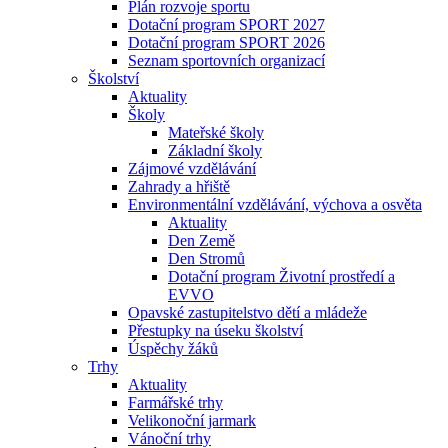
Plán rozvoje sportu
Dotační program SPORT 2027
Dotační program SPORT 2026
Seznam sportovních organizací
Školství
Aktuality
Školy
Mateřské školy
Základní školy
Zájmové vzdělávání
Zahrady a hřiště
Environmentální vzdělávání, výchova a osvěta
Aktuality
Den Země
Den Stromů
Dotační program Životní prostředí a
EVVO
Opavské zastupitelstvo dětí a mládeže
Přestupky na úseku školství
Úspěchy žáků
Trhy
Aktuality
Farmářské trhy
Velikonoční jarmark
Vánoční trhy