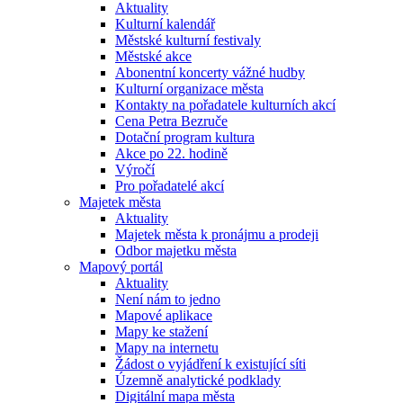
Aktuality
Kulturní kalendář
Městské kulturní festivaly
Městské akce
Abonentní koncerty vážné hudby
Kulturní organizace města
Kontakty na pořadatele kulturních akcí
Cena Petra Bezruče
Dotační program kultura
Akce po 22. hodině
Výročí
Pro pořadatelé akcí
Majetek města
Aktuality
Majetek města k pronájmu a prodeji
Odbor majetku města
Mapový portál
Aktuality
Není nám to jedno
Mapové aplikace
Mapy ke stažení
Mapy na internetu
Žádost o vyjádření k existující síti
Územně analytické podklady
Digitální mapa města