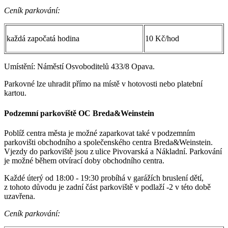
Ceník parkování:
každá započatá hodina
10 Kč/hod
Umístění: Náměstí Osvoboditelů 433/8 Opava.
Parkovné lze uhradit přímo na místě v hotovosti nebo platební
kartou.
Podzemní parkoviště OC Breda&Weinstein
Poblíž centra města je možné zaparkovat také v podzemním
parkovišti obchodního a společenského centra Breda&Weinstein.
Vjezdy do parkoviště jsou z ulice Pivovarská a Nákladní. Parkování
je možné během otvírací doby obchodního centra.
Každé úterý od 18:00 - 19:30 probíhá v garážích bruslení dětí,
z tohoto důvodu je zadní část parkoviště v podlaží -2 v této době
uzavřena.
Ceník parkování: