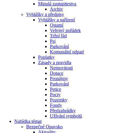
Minulá zastupitestva
Archiv
Vyhlášky a předpisy
Vyhlášky a nařízení
Ostatní
Veřejný pořádek
Tržní řád
Psi
Parkování
Komunální odpad
Poplatky
Zásady a pravidla
Nemovitosti
Dotace
Pronájmy
Parkování
Petice
Pocty
Pozemky
Fondy
Předzahrádky
Užívání symbolů
Nabídka témat
Bezpečné Opavsko
Aktuality