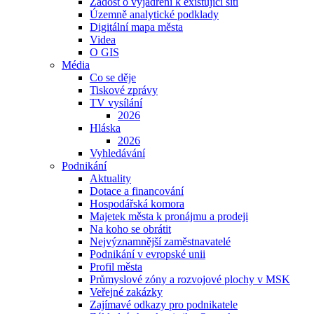
Žádost o vyjádření k existující síti
Územně analytické podklady
Digitální mapa města
Videa
O GIS
Média
Co se děje
Tiskové zprávy
TV vysílání
2026
Hláska
2026
Vyhledávání
Podnikání
Aktuality
Dotace a financování
Hospodářská komora
Majetek města k pronájmu a prodeji
Na koho se obrátit
Nejvýznamnější zaměstnavatelé
Podnikání v evropské unii
Profil města
Průmyslové zóny a rozvojové plochy v MSK
Veřejné zakázky
Zajímavé odkazy pro podnikatele