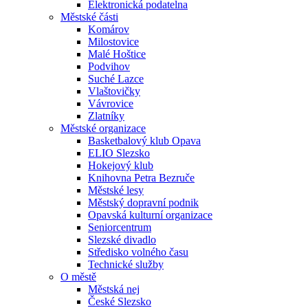
Elektronická podatelna
Městské části
Komárov
Milostovice
Malé Hoštice
Podvihov
Suché Lazce
Vlaštovičky
Vávrovice
Zlatníky
Městské organizace
Basketbalový klub Opava
ELIO Slezsko
Hokejový klub
Knihovna Petra Bezruče
Městské lesy
Městský dopravní podnik
Opavská kulturní organizace
Seniorcentrum
Slezské divadlo
Středisko volného času
Technické služby
O městě
Městská nej
České Slezsko