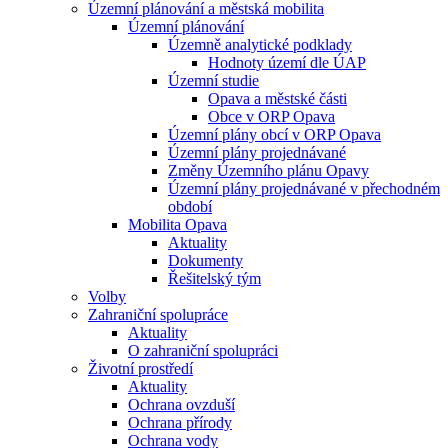
Územní plánování a městská mobilita
Územní plánování
Územně analytické podklady
Hodnoty území dle ÚAP
Územní studie
Opava a městské části
Obce v ORP Opava
Územní plány obcí v ORP Opava
Územní plány projednávané
Změny Územního plánu Opavy
Územní plány projednávané v přechodném
období
Mobilita Opava
Aktuality
Dokumenty
Řešitelský tým
Volby
Zahraniční spolupráce
Aktuality
O zahraniční spolupráci
Životní prostředí
Aktuality
Ochrana ovzduší
Ochrana přírody
Ochrana vody