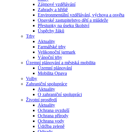
Zájmové vzdělávání
Zahrady a hřiště
Environmentální vzdělávání, výchova a osvěta
Opavské zastupitelstvo dětí a mládeže
Přestupky na úseku školství
Úspěchy žáků
Trhy
Aktuality
Farmářské trhy
Velikonoční jarmark
Vánoční trhy
Územní plánování a městská mobilita
Územní plánování
Mobilita Opava
Volby
Zahraniční spolupráce
Aktuality
O zahraniční spolupráci
Životní prostředí
Aktuality
Ochrana ovzduší
Ochrana přírody
Ochrana vody
Údržba zeleně
Odpady