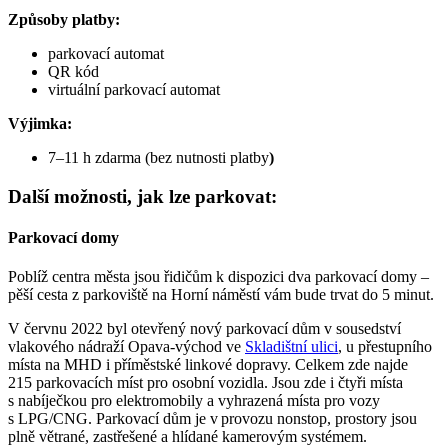
Způsoby platby:
parkovací automat
QR kód
virtuální parkovací automat
Výjimka:
7–11 h zdarma (bez nutnosti platby
)
Další možnosti, jak lze parkovat:
Parkovací domy
Poblíž centra města jsou řidičům k dispozici dva parkovací domy –
pěší cesta z parkoviště na Horní náměstí vám bude trvat do 5 minut.
V červnu 2022 byl otevřený nový parkovací dům v sousedství
vlakového nádraží Opava-východ ve
Skladištní ulici
, u přestupního
místa na MHD i příměstské linkové dopravy. Celkem zde najde
215 parkovacích míst pro osobní vozidla. Jsou zde i čtyři místa
s nabíječkou pro elektromobily a vyhrazená místa pro vozy
s LPG/CNG. Parkovací dům je v provozu nonstop, prostory jsou
plně větrané, zastřešené a hlídané kamerovým systémem.