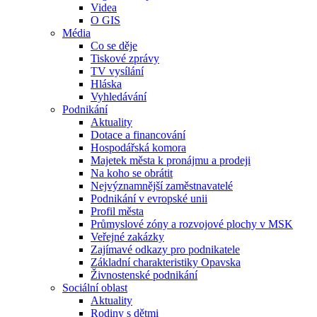
Videa
O GIS
Média
Co se děje
Tiskové zprávy
TV vysílání
Hláska
Vyhledávání
Podnikání
Aktuality
Dotace a financování
Hospodářská komora
Majetek města k pronájmu a prodeji
Na koho se obrátit
Nejvýznamnější zaměstnavatelé
Podnikání v evropské unii
Profil města
Průmyslové zóny a rozvojové plochy v MSK
Veřejné zakázky
Zajímavé odkazy pro podnikatele
Základní charakteristiky Opavska
Živnostenské podnikání
Sociální oblast
Aktuality
Rodiny s dětmi