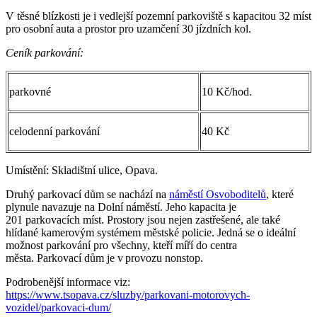
V těsné blízkosti je i vedlejší pozemní parkoviště s kapacitou 32 míst
pro osobní auta a prostor pro uzamčení 30 jízdních kol.
Ceník parkování:
parkovné
10 Kč/hod.
celodenní parkování
40 Kč
Umístění: Skladištní ulice, Opava.
Druhý parkovací dům se nachází na
náměstí Osvoboditelů
, které
plynule navazuje na Dolní náměstí. Jeho kapacita je
201 parkovacích míst. Prostory jsou nejen zastřešené, ale také
hlídané kamerovým systémem městské policie. Jedná se o ideální
možnost parkování pro všechny, kteří míří do centra
města. Parkovací dům je v provozu nonstop.
Podrobenější informace viz:
https://www.tsopava.cz/sluzby/parkovani-motorovych-
vozidel/parkovaci-dum/