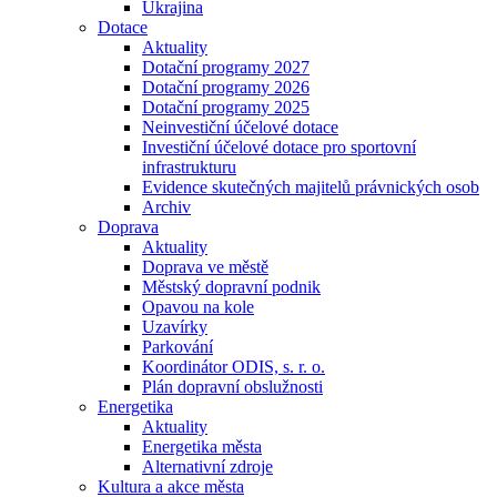
Ukrajina
Dotace
Aktuality
Dotační programy 2027
Dotační programy 2026
Dotační programy 2025
Neinvestiční účelové dotace
Investiční účelové dotace pro sportovní
infrastrukturu
Evidence skutečných majitelů právnických osob
Archiv
Doprava
Aktuality
Doprava ve městě
Městský dopravní podnik
Opavou na kole
Uzavírky
Parkování
Koordinátor ODIS, s. r. o.
Plán dopravní obslužnosti
Energetika
Aktuality
Energetika města
Alternativní zdroje
Kultura a akce města