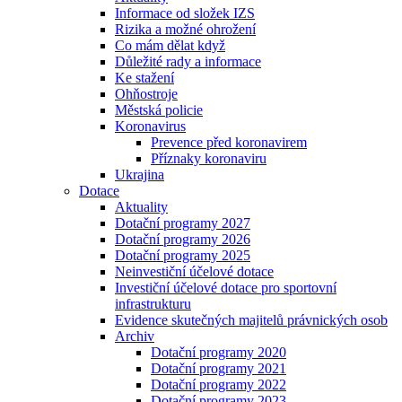
Informace od složek IZS
Rizika a možné ohrožení
Co mám dělat když
Důležité rady a informace
Ke stažení
Ohňostroje
Městská policie
Koronavirus
Prevence před koronavirem
Příznaky koronaviru
Ukrajina
Dotace
Aktuality
Dotační programy 2027
Dotační programy 2026
Dotační programy 2025
Neinvestiční účelové dotace
Investiční účelové dotace pro sportovní
infrastrukturu
Evidence skutečných majitelů právnických osob
Archiv
Dotační programy 2020
Dotační programy 2021
Dotační programy 2022
Dotační programy 2023