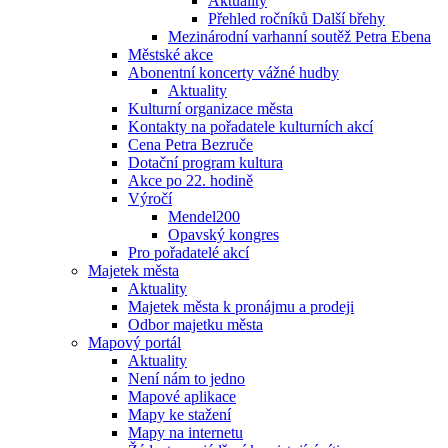
Aktuality
Přehled ročníků Další břehy
Mezinárodní varhanní soutěž Petra Ebena
Městské akce
Abonentní koncerty vážné hudby
Aktuality
Kulturní organizace města
Kontakty na pořadatele kulturních akcí
Cena Petra Bezruče
Dotační program kultura
Akce po 22. hodině
Výročí
Mendel200
Opavský kongres
Pro pořadatelé akcí
Majetek města
Aktuality
Majetek města k pronájmu a prodeji
Odbor majetku města
Mapový portál
Aktuality
Není nám to jedno
Mapové aplikace
Mapy ke stažení
Mapy na internetu