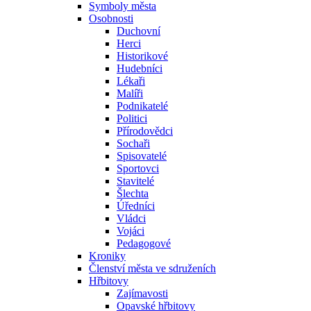
Symboly města
Osobnosti
Duchovní
Herci
Historikové
Hudebníci
Lékaři
Malíři
Podnikatelé
Politici
Přírodovědci
Sochaři
Spisovatelé
Sportovci
Stavitelé
Šlechta
Úředníci
Vládci
Vojáci
Pedagogové
Kroniky
Členství města ve sdruženích
Hřbitovy
Zajímavosti
Opavské hřbitovy