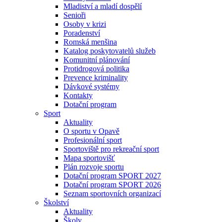
Mladiství a mladí dospělí
Senioři
Osoby v krizi
Poradenství
Romská menšina
Katalog poskytovatelů služeb
Komunitní plánování
Protidrogová politika
Prevence kriminality
Dávkové systémy
Kontakty
Dotační program
Sport
Aktuality
O sportu v Opavě
Profesionální sport
Sportoviště pro rekreační sport
Mapa sportovišť
Plán rozvoje sportu
Dotační program SPORT 2027
Dotační program SPORT 2026
Seznam sportovních organizací
Školství
Aktuality
Školy