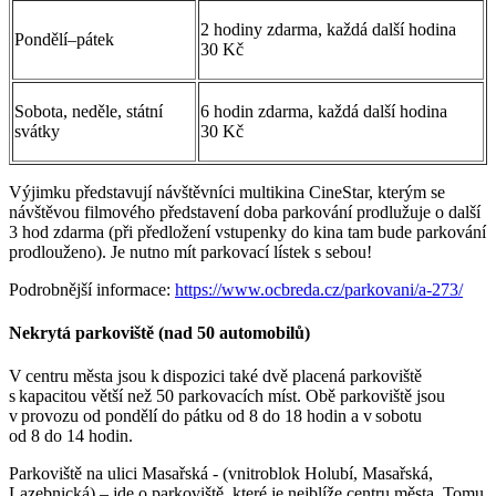
2 hodiny zdarma, každá další hodina
Pondělí–pátek
30 Kč
Sobota, neděle, státní
6 hodin zdarma, každá další hodina
svátky
30 Kč
Výjimku představují návštěvníci multikina CineStar, kterým se
návštěvou filmového představení doba parkování prodlužuje o další
3 hod zdarma (při předložení vstupenky do kina tam bude parkování
prodlouženo). Je nutno mít parkovací lístek s sebou!
Podrobnější informace:
https://www.ocbreda.cz/parkovani/a-273/
Nekrytá parkoviště (nad 50 automobilů)
V centru města jsou k dispozici také dvě placená parkoviště
s kapacitou větší než 50 parkovacích míst. Obě parkoviště jsou
v provozu od pondělí do pátku od 8 do 18 hodin a v sobotu
od 8 do 14 hodin.
Parkoviště na ulici Masařská -
(vnitroblok Holubí, Masařská,
Lazebnická) – jde o parkoviště, které je nejblíže centru města. Tomu