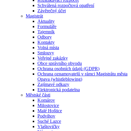
Rozklikávací rozpočet
Schválená rozpočtová opatření
Závěrečný účet
Magistrát
Aktuality
Formuláře
Tajemník
Odbory
Kontakty
Volná místa
Smlouvy
Veřejné zakázky
Obce správního obvodu
Ochrana osobních údajů (GDPR)
Ochrana oznamovatelů v rámci Magistrátu města
Opava (whistleblowing)
Zajímavé odkazy
Elektronická podatelna
Městské části
Komárov
Milostovice
Malé Hoštice
Podvihov
Suché Lazce
Vlaštovičky