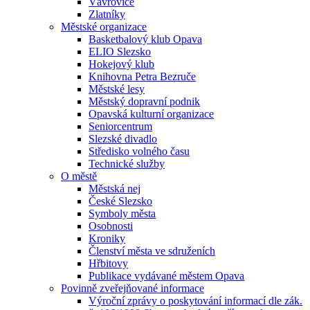
Vávrovice
Zlatníky
Městské organizace
Basketbalový klub Opava
ELIO Slezsko
Hokejový klub
Knihovna Petra Bezruče
Městské lesy
Městský dopravní podnik
Opavská kulturní organizace
Seniorcentrum
Slezské divadlo
Středisko volného času
Technické služby
O městě
Městská nej
České Slezsko
Symboly města
Osobnosti
Kroniky
Členství města ve sdruženích
Hřbitovy
Publikace vydávané městem Opava
Povinně zveřejňované informace
Výroční zprávy o poskytování informací dle zák.