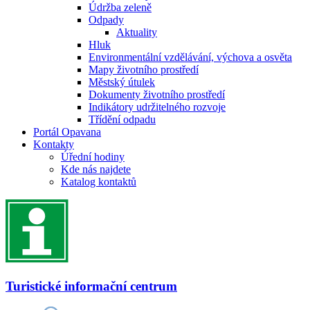
Údržba zeleně
Odpady
Aktuality
Hluk
Environmentální vzdělávání, výchova a osvěta
Mapy životního prostředí
Městský útulek
Dokumenty životního prostředí
Indikátory udržitelného rozvoje
Třídění odpadu
Portál Opavana
Kontakty
Úřední hodiny
Kde nás najdete
Katalog kontaktů
Turistické informační centrum