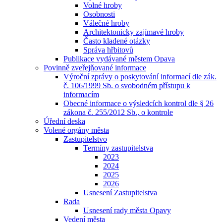
Volné hroby
Osobnosti
Válečné hroby
Architektonicky zajímavé hroby
Často kladené otázky
Správa hřbitovů
Publikace vydávané městem Opava
Povinně zveřejňované informace
Výroční zprávy o poskytování informací dle zák.
č. 106/1999 Sb. o svobodném přístupu k
informacím
Obecné informace o výsledcích kontrol dle § 26
zákona č. 255/2012 Sb., o kontrole
Úřední deska
Volené orgány města
Zastupitelstvo
Termíny zastupitelstva
2023
2024
2025
2026
Usnesení Zastupitelstva
Rada
Usnesení rady města Opavy
Vedení města