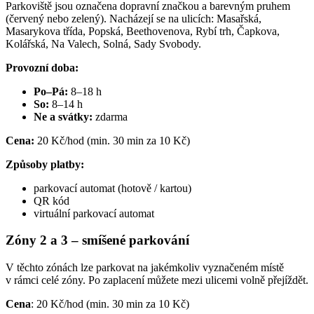
Parkoviště jsou označena dopravní značkou a barevným pruhem
(červený nebo zelený). Nacházejí se na ulicích: Masařská,
Masarykova třída, Popská, Beethovenova, Rybí trh, Čapkova,
Kolářská, Na Valech, Solná, Sady Svobody.
Provozní doba:
Po–Pá:
8–18 h
So:
8–14 h
Ne a svátky:
zdarma
Cena:
20 Kč/hod (min. 30 min za 10 Kč)
Způsoby platby:
parkovací automat (hotově / kartou)
QR kód
virtuální parkovací automat
Zóny 2 a 3 – smíšené parkování
V těchto zónách lze parkovat na jakémkoliv vyznačeném místě
v rámci celé zóny. Po zaplacení můžete mezi ulicemi volně přejíždět.
Cena
: 20 Kč/hod (min. 30 min za 10 Kč)