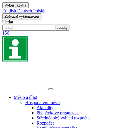
Výběr jazyka
English
Deutsch
Polski
Zobrazit vyhledávání
hledat
hledej
156
Město a úřad
Hospodaření města
Aktuality
Příspěvkové organizace
Střednědobý výhled rozpočtu
Rozpočet