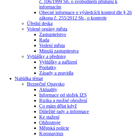
č. 106/1999 Sb. o svobodném přístupu k
informacím
Obecné informace o výsledcích kontrol dle § 26
zákona č. 255/2012 Sb., o kontrole
Úřední deska
Volené orgány města
Zastupitelstvo
Rada
Vedení města
Minulá zastupitestva
Vyhlášky a předpisy
Vyhlášky a nařízení
Poplatky
Zásady a pravidla
Nabídka témat
Bezpečné Opavsko
Aktuality
Informace od složek IZS
Rizika a možné ohrožení
Co mám dělat když
Důležité rady a informace
Ke stažení
Ohňostroje
Městská policie
Koronavirus