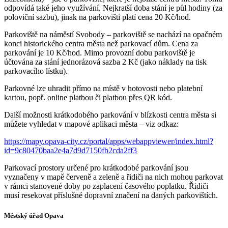
odpovídá také jeho využívání. Nejkratší doba stání je půl hodiny (za
poloviční sazbu), jinak na parkovišti platí cena 20 Kč/hod.
Parkoviště na náměstí Svobody – parkoviště se nachází na opačném
konci historického centra města než parkovací dům. Cena za
parkování je 10 Kč/hod. Mimo provozní dobu parkoviště je
účtována za stání jednorázová sazba 2 Kč (jako náklady na tisk
parkovacího lístku).
Parkovné lze uhradit přímo na místě v hotovosti nebo platební
kartou, popř. online platbou či platbou přes QR kód.
Další možnosti krátkodobého parkování v blízkosti centra města si
můžete vyhledat v mapové aplikaci města – viz odkaz:
https://mapy.opava-city.cz/portal/apps/webappviewer/index.html?
id=9c80470baa2e4a7d9d7150fb2cda2ff3
Parkovací prostory určené pro krátkodobé parkování jsou
vyznačeny v mapě červeně a zeleně a řidiči na nich mohou parkovat
v rámci stanovené doby po zaplacení časového poplatku. Řidiči
musí resekovat příslušné dopravní značení na daných parkovištích.
Městský úřad Opava