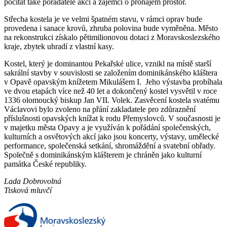
počítat také pořadatelé akcí a zájemci o pronájem prostor.
Střecha kostela je ve velmi špatném stavu, v rámci oprav bude
provedena i sanace krovů, zhruba polovina bude vyměněna. Město
na rekonstrukci získalo pětimilionovou dotaci z Moravskoslezského
kraje, zbytek uhradí z vlastní kasy.
Kostel, který je dominantou Pekařské ulice, vznikl na místě starší
sakrální stavby v souvislosti se založením dominikánského kláštera
v Opavě opavským knížetem Mikulášem I. Jeho výstavba probíhala
ve dvou etapách více než 40 let a dokončený kostel vysvětil v roce
1336 olomoucký biskup Jan VII. Volek. Zasvěcení kostela svatému
Václavovi bylo zvoleno na přání zakladatele pro zdůraznění
příslušnosti opavských knížat k rodu Přemyslovců. V současnosti je
v majetku města Opavy a je využíván k pořádání společenských,
kulturních a osvětových akcí jako jsou koncerty, výstavy, umělecké
performance, společenská setkání, shromáždění a svatební obřady.
Společně s dominikánským klášterem je chráněn jako kulturní
památka České republiky.
Lada Dobrovolná
Tisková mluvčí