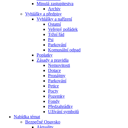
Minulá zastupitestva
Archiv
Vyhlášky a předpisy
Vyhlášky a nařízení
Ostatní
Veřejný pořádek
Tržní řád
Psi
Parkování
Komunální odpad
Poplatky
Zásady a pravidla
Nemovitosti
Dotace
Pronájmy
Parkování
Petice
Pocty
Pozemky
Fondy
Předzahrádky
Užívání symbolů
Nabídka témat
Bezpečné Opavsko
Aktuality