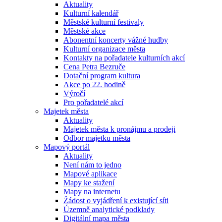
Aktuality
Kulturní kalendář
Městské kulturní festivaly
Městské akce
Abonentní koncerty vážné hudby
Kulturní organizace města
Kontakty na pořadatele kulturních akcí
Cena Petra Bezruče
Dotační program kultura
Akce po 22. hodině
Výročí
Pro pořadatelé akcí
Majetek města
Aktuality
Majetek města k pronájmu a prodeji
Odbor majetku města
Mapový portál
Aktuality
Není nám to jedno
Mapové aplikace
Mapy ke stažení
Mapy na internetu
Žádost o vyjádření k existující síti
Územně analytické podklady
Digitální mapa města