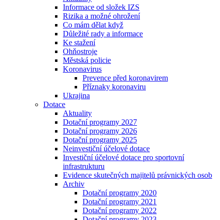
Informace od složek IZS
Rizika a možné ohrožení
Co mám dělat když
Důležité rady a informace
Ke stažení
Ohňostroje
Městská policie
Koronavirus
Prevence před koronavirem
Příznaky koronaviru
Ukrajina
Dotace
Aktuality
Dotační programy 2027
Dotační programy 2026
Dotační programy 2025
Neinvestiční účelové dotace
Investiční účelové dotace pro sportovní
infrastrukturu
Evidence skutečných majitelů právnických osob
Archiv
Dotační programy 2020
Dotační programy 2021
Dotační programy 2022
Dotační programy 2023