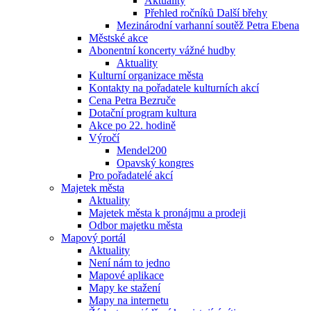
Aktuality
Přehled ročníků Další břehy
Mezinárodní varhanní soutěž Petra Ebena
Městské akce
Abonentní koncerty vážné hudby
Aktuality
Kulturní organizace města
Kontakty na pořadatele kulturních akcí
Cena Petra Bezruče
Dotační program kultura
Akce po 22. hodině
Výročí
Mendel200
Opavský kongres
Pro pořadatelé akcí
Majetek města
Aktuality
Majetek města k pronájmu a prodeji
Odbor majetku města
Mapový portál
Aktuality
Není nám to jedno
Mapové aplikace
Mapy ke stažení
Mapy na internetu