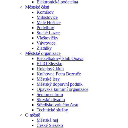
Elektronická podatelna
Městské části
Komárov
Milostovice
Malé Hoštice
Podvihov
Suché Lazce
Vlaštovičky
Vávrovice
Zlatníky
Městské organizace
Basketbalový klub Opava
ELIO Slezsko
Hokejový klub
Knihovna Petra Bezruče
Městské lesy
Městský dopravní podnik
Opavská kulturní organizace
Seniorcentrum
Slezské divadlo
Středisko volného času
Technické služby
O městě
Městská nej
České Slezsko