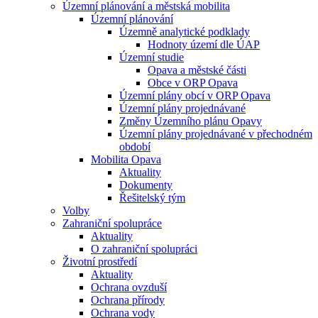
Územní plánování a městská mobilita
Územní plánování
Územně analytické podklady
Hodnoty území dle ÚAP
Územní studie
Opava a městské části
Obce v ORP Opava
Územní plány obcí v ORP Opava
Územní plány projednávané
Změny Územního plánu Opavy
Územní plány projednávané v přechodném
období
Mobilita Opava
Aktuality
Dokumenty
Řešitelský tým
Volby
Zahraniční spolupráce
Aktuality
O zahraniční spolupráci
Životní prostředí
Aktuality
Ochrana ovzduší
Ochrana přírody
Ochrana vody