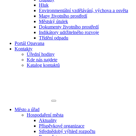
Hluk
Environmentální vzdělávání, výchova a osvěta
Mapy životního prostředí
Městský útulek
Dokumenty životního prostředí
Indikátory udržitelného rozvoje
Třídění odpadu
Portál Opavana
Kontakty
Úřední hodiny
Kde nás najdete
Katalog kontaktů
Město a úřad
Hospodaření města
Aktuality
Příspěvkové organizace
Střednědobý výhled rozpočtu