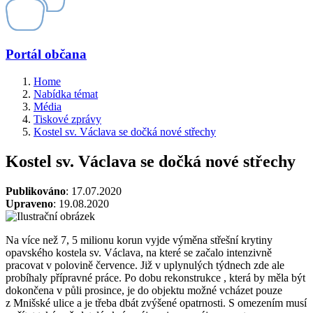
Portál občana
Home
Nabídka témat
Média
Tiskové zprávy
Kostel sv. Václava se dočká nové střechy
Kostel sv. Václava se dočká nové střechy
Publikováno
: 17.07.2020
Upraveno
: 19.08.2020
Na více než 7, 5 milionu korun vyjde výměna střešní krytiny
opavského kostela sv. Václava, na které se začalo intenzivně
pracovat v polovině července. Již v uplynulých týdnech zde ale
probíhaly přípravné práce. Po dobu rekonstrukce , která by měla být
dokončena v půli prosince, je do objektu možné vcházet pouze
z Mnišské ulice a je třeba dbát zvýšené opatrnosti. S omezením musí