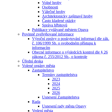
Volné hroby
Osobnosti
Válečné hroby
Architektonicky zajímavé hroby
Často kladené otázky
Správa hřbitovů
Publikace vydávané městem Opava
Povinně zveřejňované informace
Výroční zprávy o poskytování informací dle zák.
č. 106/1999 Sb. o svobodném přístupu k
informacím
Obecné informace o výsledcích kontrol dle § 26
zákona č. 255/2012 Sb., o kontrole
Úřední deska
Volené orgány města
Zastupitelstvo
Termíny zastupitelstva
2023
2024
2025
2026
Usnesení Zastupitelstva
Rada
Usnesení rady města Opavy
Vedení města