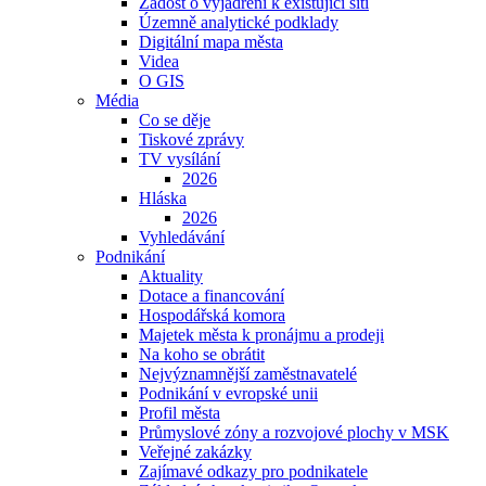
Žádost o vyjádření k existující síti
Územně analytické podklady
Digitální mapa města
Videa
O GIS
Média
Co se děje
Tiskové zprávy
TV vysílání
2026
Hláska
2026
Vyhledávání
Podnikání
Aktuality
Dotace a financování
Hospodářská komora
Majetek města k pronájmu a prodeji
Na koho se obrátit
Nejvýznamnější zaměstnavatelé
Podnikání v evropské unii
Profil města
Průmyslové zóny a rozvojové plochy v MSK
Veřejné zakázky
Zajímavé odkazy pro podnikatele