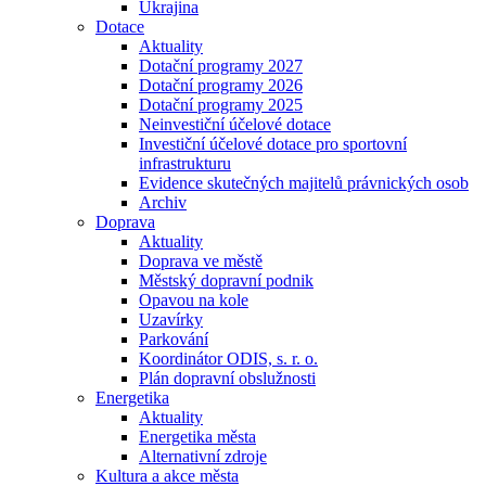
Ukrajina
Dotace
Aktuality
Dotační programy 2027
Dotační programy 2026
Dotační programy 2025
Neinvestiční účelové dotace
Investiční účelové dotace pro sportovní
infrastrukturu
Evidence skutečných majitelů právnických osob
Archiv
Doprava
Aktuality
Doprava ve městě
Městský dopravní podnik
Opavou na kole
Uzavírky
Parkování
Koordinátor ODIS, s. r. o.
Plán dopravní obslužnosti
Energetika
Aktuality
Energetika města
Alternativní zdroje
Kultura a akce města