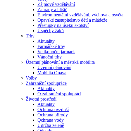
Zájmové vzdělávání
Zahrady a hřiště
Environmentální vzdělávání, výchova a osvěta
Opavské zastupitelstvo dětí a mládeže
Přestupky na úseku školství
Úspěchy žáků
Trhy
Aktuality
Farmářské trhy
Velikonoční jarmark
Vánoční trhy
Územní plánování a městská mobilita
Územní plánování
Mobilita Opava
Volby
Zahraniční spolupráce
Aktuality
O zahraniční spolupráci
Životní prostředí
Aktuality
Ochrana ovzduší
Ochrana přírody
Ochrana vody
Údržba zeleně
Odpady