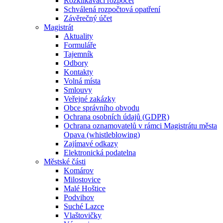
Rozklikávací rozpočet
Schválená rozpočtová opatření
Závěrečný účet
Magistrát
Aktuality
Formuláře
Tajemník
Odbory
Kontakty
Volná místa
Smlouvy
Veřejné zakázky
Obce správního obvodu
Ochrana osobních údajů (GDPR)
Ochrana oznamovatelů v rámci Magistrátu města
Opava (whistleblowing)
Zajímavé odkazy
Elektronická podatelna
Městské části
Komárov
Milostovice
Malé Hoštice
Podvihov
Suché Lazce
Vlaštovičky