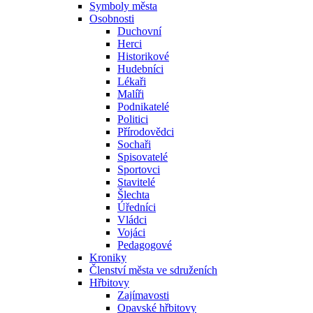
Symboly města
Osobnosti
Duchovní
Herci
Historikové
Hudebníci
Lékaři
Malíři
Podnikatelé
Politici
Přírodovědci
Sochaři
Spisovatelé
Sportovci
Stavitelé
Šlechta
Úředníci
Vládci
Vojáci
Pedagogové
Kroniky
Členství města ve sdruženích
Hřbitovy
Zajímavosti
Opavské hřbitovy