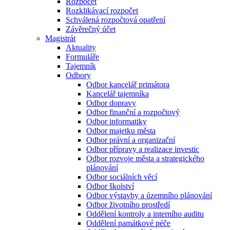
Rozpočet
Rozklikávací rozpočet
Schválená rozpočtová opatření
Závěrečný účet
Magistrát
Aktuality
Formuláře
Tajemník
Odbory
Odbor kancelář primátora
Kancelář tajemníka
Odbor dopravy
Odbor finanční a rozpočtový
Odbor informatiky
Odbor majetku města
Odbor právní a organizační
Odbor přípravy a realizace investic
Odbor rozvoje města a strategického
plánování
Odbor sociálních věcí
Odbor školství
Odbor výstavby a územního plánování
Odbor životního prostředí
Oddělení kontroly a interního auditu
Oddělení památkové péče