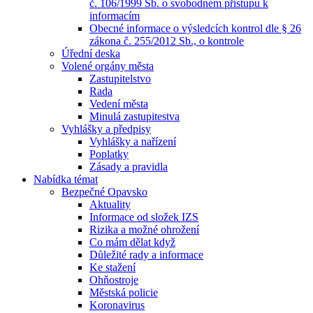
č. 106/1999 Sb. o svobodném přístupu k
informacím
Obecné informace o výsledcích kontrol dle § 26
zákona č. 255/2012 Sb., o kontrole
Úřední deska
Volené orgány města
Zastupitelstvo
Rada
Vedení města
Minulá zastupitestva
Vyhlášky a předpisy
Vyhlášky a nařízení
Poplatky
Zásady a pravidla
Nabídka témat
Bezpečné Opavsko
Aktuality
Informace od složek IZS
Rizika a možné ohrožení
Co mám dělat když
Důležité rady a informace
Ke stažení
Ohňostroje
Městská policie
Koronavirus