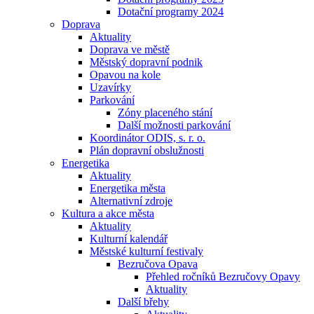
Dotační programy 2024
Doprava
Aktuality
Doprava ve městě
Městský dopravní podnik
Opavou na kole
Uzavírky
Parkování
Zóny placeného stání
Další možnosti parkování
Koordinátor ODIS, s. r. o.
Plán dopravní obslužnosti
Energetika
Aktuality
Energetika města
Alternativní zdroje
Kultura a akce města
Aktuality
Kulturní kalendář
Městské kulturní festivaly
Bezručova Opava
Přehled ročníků Bezručovy Opavy
Aktuality
Další břehy