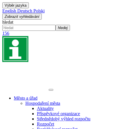
Výběr jazyka
English
Deutsch
Polski
Zobrazit vyhledávání
hledat
hledej
156
Město a úřad
Hospodaření města
Aktuality
Příspěvkové organizace
Střednědobý výhled rozpočtu
Rozpočet