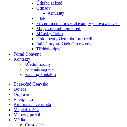
Údržba zeleně
Odpady
Aktuality
Hluk
Environmentální vzdělávání, výchova a osvěta
Mapy životního prostředí
Městský útulek
Dokumenty životního prostředí
Indikátory udržitelného rozvoje
Třídění odpadu
Portál Opavana
Kontakty
Úřední hodiny
Kde nás najdete
Katalog kontaktů
Bezpečné Opavsko
Dotace
Doprava
Energetika
Kultura a akce města
Majetek města
Mapový portál
Média
Co se děje