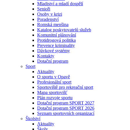
Mladiství a mladí dospělí
Senioři
Osoby v krizi
Poradenství
Romská menšina
Katalog poskytovatelů služeb
Komunitní plánování
Protidrogová politika
Prevence kriminality
Dávkové systémy
Kontakty
Dotační program
Sport
Aktuality
O sportu v Opavě
Profesionální sport
Sportoviště pro rekreační sport
Mapa sportovišť
Plán rozvoje sportu
Dotační program SPORT 2027
Dotační program SPORT 2026
Seznam sportovních organizací
Školství
Aktuality
Školy