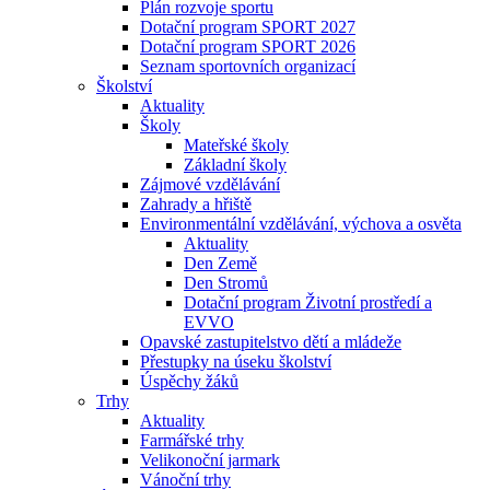
Plán rozvoje sportu
Dotační program SPORT 2027
Dotační program SPORT 2026
Seznam sportovních organizací
Školství
Aktuality
Školy
Mateřské školy
Základní školy
Zájmové vzdělávání
Zahrady a hřiště
Environmentální vzdělávání, výchova a osvěta
Aktuality
Den Země
Den Stromů
Dotační program Životní prostředí a
EVVO
Opavské zastupitelstvo dětí a mládeže
Přestupky na úseku školství
Úspěchy žáků
Trhy
Aktuality
Farmářské trhy
Velikonoční jarmark
Vánoční trhy