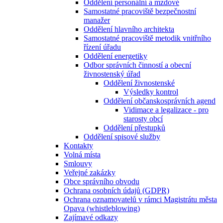
Oddělení personální a mzdové
Samostatné pracoviště bezpečnostní
manažer
Oddělení hlavního architekta
Samostatné pracoviště metodik vnitřního
řízení úřadu
Oddělení energetiky
Odbor správních činností a obecní
živnostenský úřad
Oddělení živnostenské
Výsledky kontrol
Oddělení občanskosprávních agend
Vidimace a legalizace - pro
starosty obcí
Oddělení přestupků
Oddělení spisové služby
Kontakty
Volná místa
Smlouvy
Veřejné zakázky
Obce správního obvodu
Ochrana osobních údajů (GDPR)
Ochrana oznamovatelů v rámci Magistrátu města
Opava (whistleblowing)
Zajímavé odkazy