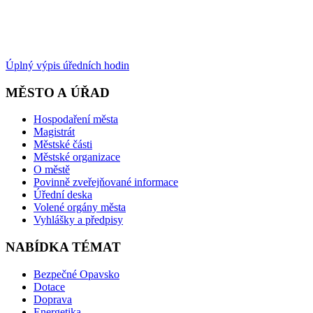
Úplný výpis úředních hodin
MĚSTO A ÚŘAD
Hospodaření města
Magistrát
Městské části
Městské organizace
O městě
Povinně zveřejňované informace
Úřední deska
Volené orgány města
Vyhlášky a předpisy
NABÍDKA TÉMAT
Bezpečné Opavsko
Dotace
Doprava
Energetika