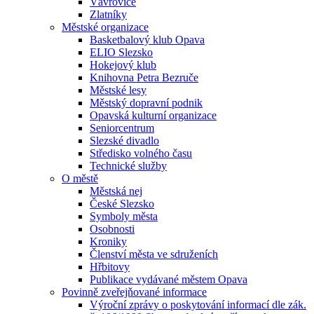
Vávrovice
Zlatníky
Městské organizace
Basketbalový klub Opava
ELIO Slezsko
Hokejový klub
Knihovna Petra Bezruče
Městské lesy
Městský dopravní podnik
Opavská kulturní organizace
Seniorcentrum
Slezské divadlo
Středisko volného času
Technické služby
O městě
Městská nej
České Slezsko
Symboly města
Osobnosti
Kroniky
Členství města ve sdruženích
Hřbitovy
Publikace vydávané městem Opava
Povinně zveřejňované informace
Výroční zprávy o poskytování informací dle zák.