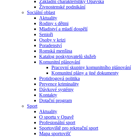
Základní charakteristiky Opavska
Živnostenské podnikání
Sociální oblast
Aktuality
Rodiny s dětmi
Mladiství a mladí dospělí
Senioři
Osoby v krizi
Poradenství
Romská menšina
Katalog poskytovatelů služeb
Komunitní plánování
Pracovní skupiny komunitního plánování
Komunitní plány a jiné dokumenty
Protidrogová politika
Prevence kriminality
Dávkové systémy
Kontakty
Dotační program
Sport
Aktuality
O sportu v Opavě
Profesionální sport
Sportoviště pro rekreační sport
Mapa sportovišť