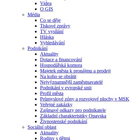
Videa
O GIS
Média
Co se děje
Tiskové zprávy
TV vysílání
Hláska
Vyhledávání
Podnikání
Aktuality
Dotace a financování
Hospodářská komora
Majetek města k pronájmu a prodeji
Na koho se obrátit
Nejvýznamnější zaměstnavatelé
Podnikání v evropské unii
Profil města
Průmyslové zóny a rozvojové plochy v MSK
Veřejné zakázky
Zajímavé odkazy pro podnikatele
Základní charakteristiky Opavska
Živnostenské podnikání
Sociální oblast
Aktuality
Rodiny s dětmi