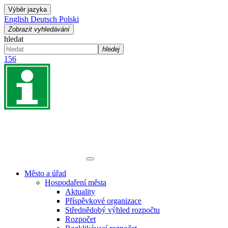
Výběr jazyka
English
Deutsch
Polski
Zobrazit vyhledávání
hledat
hledej
156
Město a úřad
Hospodaření města
Aktuality
Příspěvkové organizace
Střednědobý výhled rozpočtu
Rozpočet