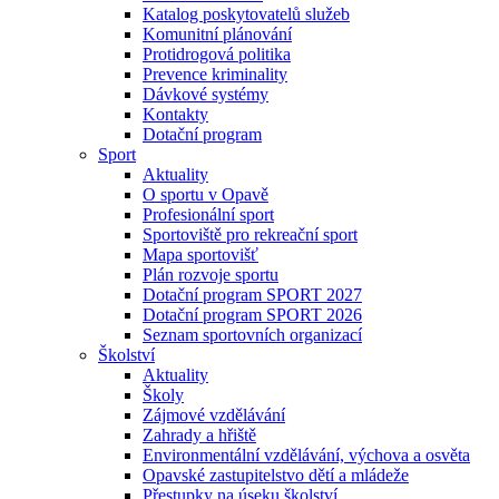
Katalog poskytovatelů služeb
Komunitní plánování
Protidrogová politika
Prevence kriminality
Dávkové systémy
Kontakty
Dotační program
Sport
Aktuality
O sportu v Opavě
Profesionální sport
Sportoviště pro rekreační sport
Mapa sportovišť
Plán rozvoje sportu
Dotační program SPORT 2027
Dotační program SPORT 2026
Seznam sportovních organizací
Školství
Aktuality
Školy
Zájmové vzdělávání
Zahrady a hřiště
Environmentální vzdělávání, výchova a osvěta
Opavské zastupitelstvo dětí a mládeže
Přestupky na úseku školství