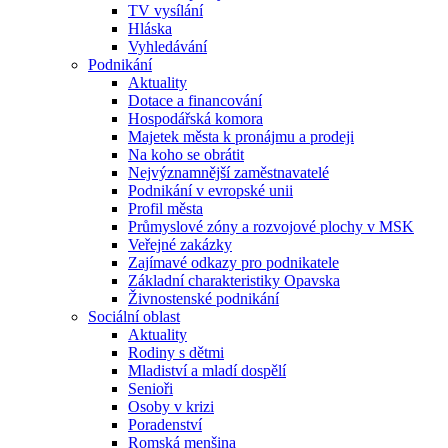
TV vysílání
Hláska
Vyhledávání
Podnikání
Aktuality
Dotace a financování
Hospodářská komora
Majetek města k pronájmu a prodeji
Na koho se obrátit
Nejvýznamnější zaměstnavatelé
Podnikání v evropské unii
Profil města
Průmyslové zóny a rozvojové plochy v MSK
Veřejné zakázky
Zajímavé odkazy pro podnikatele
Základní charakteristiky Opavska
Živnostenské podnikání
Sociální oblast
Aktuality
Rodiny s dětmi
Mladiství a mladí dospělí
Senioři
Osoby v krizi
Poradenství
Romská menšina