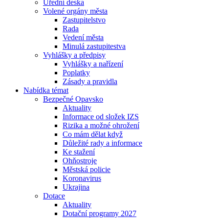
Úřední deska
Volené orgány města
Zastupitelstvo
Rada
Vedení města
Minulá zastupitestva
Vyhlášky a předpisy
Vyhlášky a nařízení
Poplatky
Zásady a pravidla
Nabídka témat
Bezpečné Opavsko
Aktuality
Informace od složek IZS
Rizika a možné ohrožení
Co mám dělat když
Důležité rady a informace
Ke stažení
Ohňostroje
Městská policie
Koronavirus
Ukrajina
Dotace
Aktuality
Dotační programy 2027