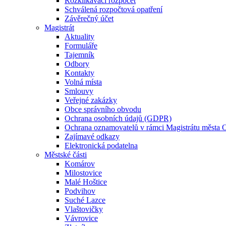
Rozklikávací rozpočet
Schválená rozpočtová opatření
Závěrečný účet
Magistrát
Aktuality
Formuláře
Tajemník
Odbory
Kontakty
Volná místa
Smlouvy
Veřejné zakázky
Obce správního obvodu
Ochrana osobních údajů (GDPR)
Ochrana oznamovatelů v rámci Magistrátu města 
Zajímavé odkazy
Elektronická podatelna
Městské části
Komárov
Milostovice
Malé Hoštice
Podvihov
Suché Lazce
Vlaštovičky
Vávrovice