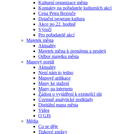
Kulturní organizace města
Kontakty na pořadatele kulturních akcí
Cena Petra Bezruče
Dotační program kultura
Akce po 22. hodině
Výročí
Pro pořadatelé akcí
Majetek města
Aktuality
Majetek města k pronájmu a prodeji
Odbor majetku města
Mapový portál
Aktuality
Není nám to jedno
Mapové aplikace
Mapy ke stažení
Mapy na internetu
Žádost o vyjádření k existující síti
Územně analytické podklady
Digitální mapa města
Videa
O GIS
Média
Co se děje
Tiskové zprávy