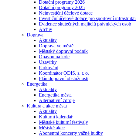
Dotační programy 2026
Dotační programy 2025
Neinvestiční účelové dotace
Investiční účelové dotace pro sportovní infrastrukt
Evidence skutečných majitelů právnických osob
Archiv
Doprava
Aktuality
Doprava ve městě
Městský dopravní podnik
Opavou na kole
Uzavírky
Parkování
Koordinátor ODIS, s. r. o.
Plán dopravní obslužnosti
Energetika
Aktuality
Energetika města
Alternativní zdroje
Kultura a akce města
Aktuality
Kulturní kalendář
Městské kulturní festivaly
Městské akce
Abonentní koncerty vážné hudby