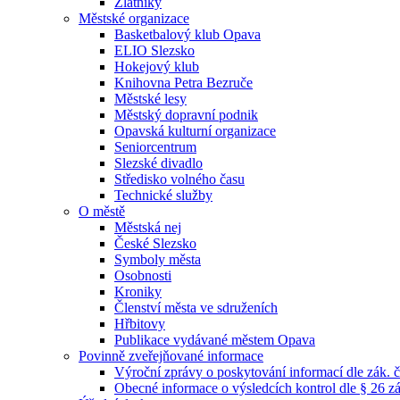
Zlatníky
Městské organizace
Basketbalový klub Opava
ELIO Slezsko
Hokejový klub
Knihovna Petra Bezruče
Městské lesy
Městský dopravní podnik
Opavská kulturní organizace
Seniorcentrum
Slezské divadlo
Středisko volného času
Technické služby
O městě
Městská nej
České Slezsko
Symboly města
Osobnosti
Kroniky
Členství města ve sdruženích
Hřbitovy
Publikace vydávané městem Opava
Povinně zveřejňované informace
Výroční zprávy o poskytování informací dle zák. 
Obecné informace o výsledcích kontrol dle § 26 zá