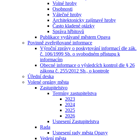
Volné hroby
Osobnosti
Válečné hroby
Architektonicky zajímavé hroby
Často kladené otázky
Správa hřbitovů
Publikace vydávané městem Opava
Povinně zveřejňované informace
Výroční zprávy o poskytování informací dle zák.
č. 106/1999 Sb. o svobodném přístupu k
informacím
Obecné informace o výsledcích kontrol dle § 26
zákona č. 255/2012 Sb., o kontrole
Úřední deska
Volené orgány města
Zastupitelstvo
Termíny zastupitelstva
2023
2024
2025
2026
Usnesení Zastupitelstva
Rada
Usnesení rady města Opavy
Vedení města