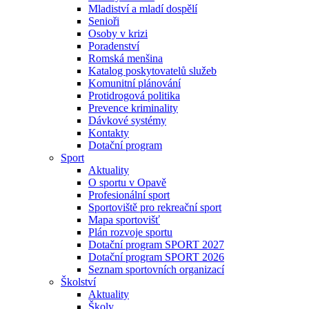
Mladiství a mladí dospělí
Senioři
Osoby v krizi
Poradenství
Romská menšina
Katalog poskytovatelů služeb
Komunitní plánování
Protidrogová politika
Prevence kriminality
Dávkové systémy
Kontakty
Dotační program
Sport
Aktuality
O sportu v Opavě
Profesionální sport
Sportoviště pro rekreační sport
Mapa sportovišť
Plán rozvoje sportu
Dotační program SPORT 2027
Dotační program SPORT 2026
Seznam sportovních organizací
Školství
Aktuality
Školy