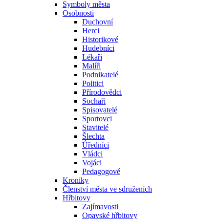
Symboly města
Osobnosti
Duchovní
Herci
Historikové
Hudebníci
Lékaři
Malíři
Podnikatelé
Politici
Přírodovědci
Sochaři
Spisovatelé
Sportovci
Stavitelé
Šlechta
Úředníci
Vládci
Vojáci
Pedagogové
Kroniky
Členství města ve sdruženích
Hřbitovy
Zajímavosti
Opavské hřbitovy