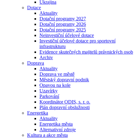
Ukrajina
Dotace
Aktuality
Dotační programy 2027
Dotační programy 2026
Dotační programy 2025
Neinvestiční účelové dotace
Investiční účelové dotace pro sportovní
infrastrukturu
Evidence skutečných majitelů právnických osob
Archiv
Doprava
Aktuality
Doprava ve městě
Městský dopravní podnik
Opavou na kole
Uzavírky
Parkování
Koordinátor ODIS, s. r. o.
Plán dopravní obslužnosti
Energetika
Aktuality
Energetika města
Alternativní zdroje
Kultura a akce města