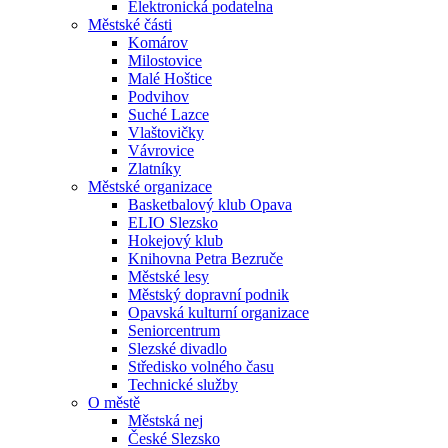
Elektronická podatelna
Městské části
Komárov
Milostovice
Malé Hoštice
Podvihov
Suché Lazce
Vlaštovičky
Vávrovice
Zlatníky
Městské organizace
Basketbalový klub Opava
ELIO Slezsko
Hokejový klub
Knihovna Petra Bezruče
Městské lesy
Městský dopravní podnik
Opavská kulturní organizace
Seniorcentrum
Slezské divadlo
Středisko volného času
Technické služby
O městě
Městská nej
České Slezsko