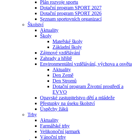
Plán rozvoje sportu
Dotační program SPORT 2027
Dotační program SPORT 2026
Seznam sportovních organizací
Školství
Aktuality
Školy
Mateřské školy
Základní školy
Zájmové vzdělávání
Zahrady a hřiště
Environmentální vzdělávání, výchova a osvěta
Aktuality
Den Země
Den Stromů
Dotační program Životní prostředí a
EVVO
Opavské zastupitelstvo dětí a mládeže
Přestupky na úseku školství
Úspěchy žáků
Trhy
Aktuality
Farmářské trhy
Velikonoční jarmark
Vánoční trhy