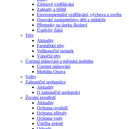
Zájmové vzdělávání
Zahrady a hřiště
Environmentální vzdělávání, výchova a osvěta
Opavské zastupitelstvo dětí a mládeže
Přestupky na úseku školství
Úspěchy žáků
Trhy
Aktuality
Farmářské trhy
Velikonoční jarmark
Vánoční trhy
Územní plánování a městská mobilita
Územní plánování
Mobilita Opava
Volby
Zahraniční spolupráce
Aktuality
O zahraniční spolupráci
Životní prostředí
Aktuality
Ochrana ovzduší
Ochrana přírody
Ochrana vody
Údržba zeleně
Odpady