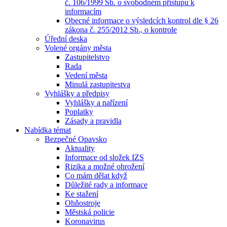
č. 106/1999 Sb. o svobodném přístupu k
informacím
Obecné informace o výsledcích kontrol dle § 26
zákona č. 255/2012 Sb., o kontrole
Úřední deska
Volené orgány města
Zastupitelstvo
Rada
Vedení města
Minulá zastupitestva
Vyhlášky a předpisy
Vyhlášky a nařízení
Poplatky
Zásady a pravidla
Nabídka témat
Bezpečné Opavsko
Aktuality
Informace od složek IZS
Rizika a možné ohrožení
Co mám dělat když
Důležité rady a informace
Ke stažení
Ohňostroje
Městská policie
Koronavirus