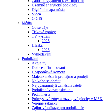
Žádost o vyjádření k existující síti
Územně analytické podklady
Digitální mapa města
Videa
O GIS
Média
Co se děje
Tiskové zprávy
TV vysílání
2026
Hláska
2026
Vyhledávání
Podnikání
Aktuality
Dotace a financování
Hospodářská komora
Majetek města k pronájmu a prodeji
Na koho se obrátit
Nejvýznamnější zaměstnavatelé
Podnikání v evropské unii
Profil města
Průmyslové zóny a rozvojové plochy v MSK
Veřejné zakázky
Zajímavé odkazy pro podnikatele