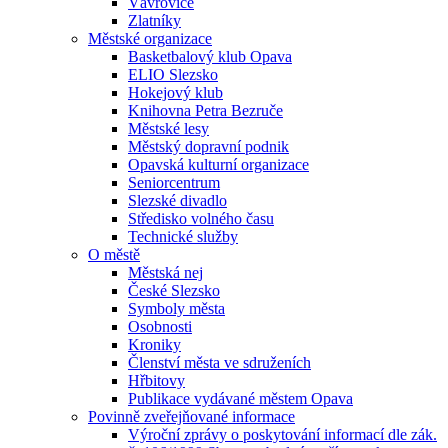
Vávrovice
Zlatníky
Městské organizace
Basketbalový klub Opava
ELIO Slezsko
Hokejový klub
Knihovna Petra Bezruče
Městské lesy
Městský dopravní podnik
Opavská kulturní organizace
Seniorcentrum
Slezské divadlo
Středisko volného času
Technické služby
O městě
Městská nej
České Slezsko
Symboly města
Osobnosti
Kroniky
Členství města ve sdruženích
Hřbitovy
Publikace vydávané městem Opava
Povinně zveřejňované informace
Výroční zprávy o poskytování informací dle zák.