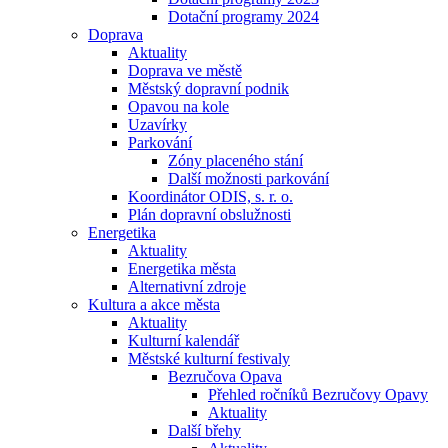
Dotační programy 2024
Doprava
Aktuality
Doprava ve městě
Městský dopravní podnik
Opavou na kole
Uzavírky
Parkování
Zóny placeného stání
Další možnosti parkování
Koordinátor ODIS, s. r. o.
Plán dopravní obslužnosti
Energetika
Aktuality
Energetika města
Alternativní zdroje
Kultura a akce města
Aktuality
Kulturní kalendář
Městské kulturní festivaly
Bezručova Opava
Přehled ročníků Bezručovy Opavy
Aktuality
Další břehy