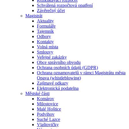
Rozklikávací rozpočet
Schválená rozpočtová opatření
Závěrečný účet
Magistrát
Aktuality
Formuláře
Tajemník
Odbory
Kontakty
Volná místa
Smlouvy
Veřejné zakázky
Obce správního obvodu
Ochrana osobních údajů (GDPR)
Ochrana oznamovatelů v rámci Magistrátu města
Opava (whistleblowing)
Zajímavé odkazy
Elektronická podatelna
Městské části
Komárov
Milostovice
Malé Hoštice
Podvihov
Suché Lazce
Vlaštovičky