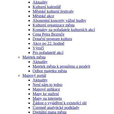
Aktuality
Kulturní kalendář
Městské kulturní festivaly
Městské akce
Abonentní koncerty vážné hudby
Kulturní organizace města
Kontakty na pořadatele kulturních akcí
Cena Petra Bezruče
Dotační program kultura
Akce po 22. hodině
Výročí
Pro pořadatelé akcí
Majetek města
Aktuality
Majetek města k pronájmu a prodeji
Odbor majetku města
Mapový portál
Aktuality
Není nám to jedno
Mapové aplikace
Mapy ke stažení
Mapy na internetu
Žádost o vyjádření k existující síti
Územně analytické podklady
Digitální mapa města