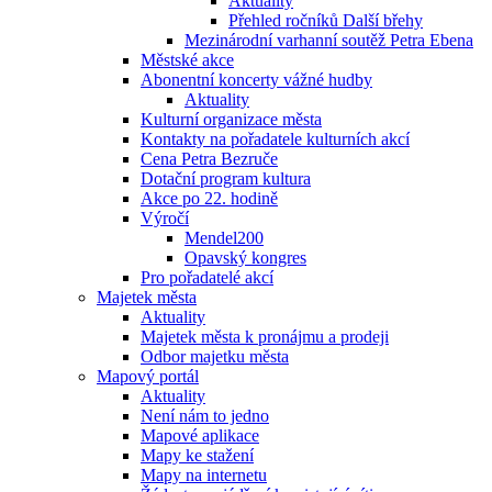
Aktuality
Přehled ročníků Další břehy
Mezinárodní varhanní soutěž Petra Ebena
Městské akce
Abonentní koncerty vážné hudby
Aktuality
Kulturní organizace města
Kontakty na pořadatele kulturních akcí
Cena Petra Bezruče
Dotační program kultura
Akce po 22. hodině
Výročí
Mendel200
Opavský kongres
Pro pořadatelé akcí
Majetek města
Aktuality
Majetek města k pronájmu a prodeji
Odbor majetku města
Mapový portál
Aktuality
Není nám to jedno
Mapové aplikace
Mapy ke stažení
Mapy na internetu