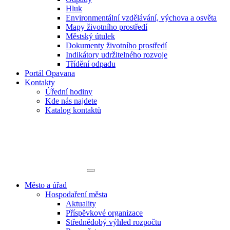
Hluk
Environmentální vzdělávání, výchova a osvěta
Mapy životního prostředí
Městský útulek
Dokumenty životního prostředí
Indikátory udržitelného rozvoje
Třídění odpadu
Portál Opavana
Kontakty
Úřední hodiny
Kde nás najdete
Katalog kontaktů
Město a úřad
Hospodaření města
Aktuality
Příspěvkové organizace
Střednědobý výhled rozpočtu