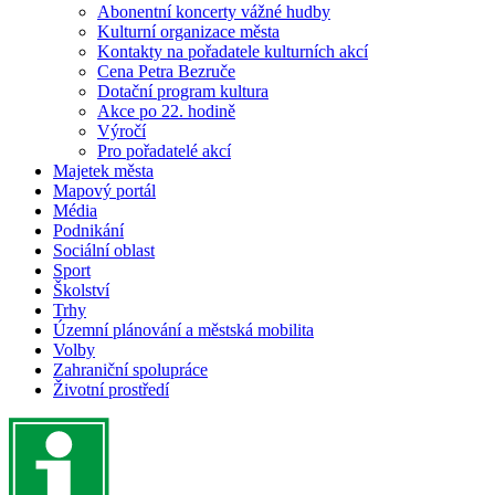
Abonentní koncerty vážné hudby
Kulturní organizace města
Kontakty na pořadatele kulturních akcí
Cena Petra Bezruče
Dotační program kultura
Akce po 22. hodině
Výročí
Pro pořadatelé akcí
Majetek města
Mapový portál
Média
Podnikání
Sociální oblast
Sport
Školství
Trhy
Územní plánování a městská mobilita
Volby
Zahraniční spolupráce
Životní prostředí