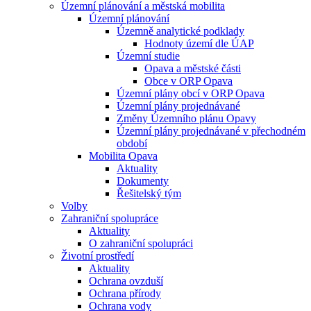
Územní plánování a městská mobilita
Územní plánování
Územně analytické podklady
Hodnoty území dle ÚAP
Územní studie
Opava a městské části
Obce v ORP Opava
Územní plány obcí v ORP Opava
Územní plány projednávané
Změny Územního plánu Opavy
Územní plány projednávané v přechodném
období
Mobilita Opava
Aktuality
Dokumenty
Řešitelský tým
Volby
Zahraniční spolupráce
Aktuality
O zahraniční spolupráci
Životní prostředí
Aktuality
Ochrana ovzduší
Ochrana přírody
Ochrana vody