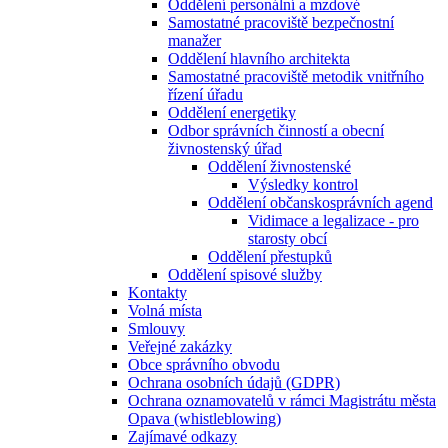
Oddělení personální a mzdové
Samostatné pracoviště bezpečnostní
manažer
Oddělení hlavního architekta
Samostatné pracoviště metodik vnitřního
řízení úřadu
Oddělení energetiky
Odbor správních činností a obecní
živnostenský úřad
Oddělení živnostenské
Výsledky kontrol
Oddělení občanskosprávních agend
Vidimace a legalizace - pro
starosty obcí
Oddělení přestupků
Oddělení spisové služby
Kontakty
Volná místa
Smlouvy
Veřejné zakázky
Obce správního obvodu
Ochrana osobních údajů (GDPR)
Ochrana oznamovatelů v rámci Magistrátu města
Opava (whistleblowing)
Zajímavé odkazy