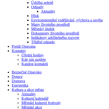
Údržba zeleně
Odpady
Aktuality
Hluk
Environmentální vzdělávání, výchova a osvěta
Mapy životního prostředí
Městský útulek
Dokumenty životního prostředí
Indikátory udržitelného rozvoje
Třídění odpadu
Portál Opavana
Kontakty
Úřední hodiny
Kde nás najdete
Katalog kontaktů
Bezpečné Opavsko
Dotace
Doprava
Energetika
Kultura a akce města
Aktuality
Kulturní kalendář
Městské kulturní festivaly
Městské akce