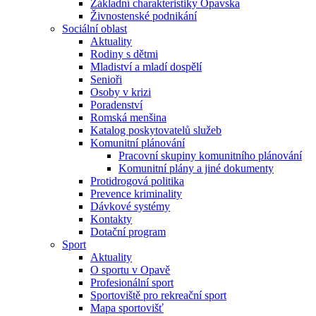
Základní charakteristiky Opavska
Živnostenské podnikání
Sociální oblast
Aktuality
Rodiny s dětmi
Mladiství a mladí dospělí
Senioři
Osoby v krizi
Poradenství
Romská menšina
Katalog poskytovatelů služeb
Komunitní plánování
Pracovní skupiny komunitního plánování
Komunitní plány a jiné dokumenty
Protidrogová politika
Prevence kriminality
Dávkové systémy
Kontakty
Dotační program
Sport
Aktuality
O sportu v Opavě
Profesionální sport
Sportoviště pro rekreační sport
Mapa sportovišť