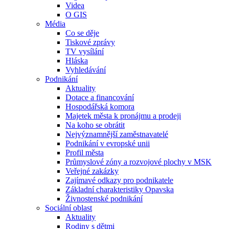
Videa
O GIS
Média
Co se děje
Tiskové zprávy
TV vysílání
Hláska
Vyhledávání
Podnikání
Aktuality
Dotace a financování
Hospodářská komora
Majetek města k pronájmu a prodeji
Na koho se obrátit
Nejvýznamnější zaměstnavatelé
Podnikání v evropské unii
Profil města
Průmyslové zóny a rozvojové plochy v MSK
Veřejné zakázky
Zajímavé odkazy pro podnikatele
Základní charakteristiky Opavska
Živnostenské podnikání
Sociální oblast
Aktuality
Rodiny s dětmi