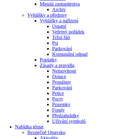
Minulá zastupitestva
Archiv
Vyhlášky a předpisy
Vyhlášky a nařízení
Ostatní
Veřejný pořádek
Tržní řád
Psi
Parkování
Komunální odpad
Poplatky
Zásady a pravidla
Nemovitosti
Dotace
Pronájmy
Parkování
Petice
Pocty
Pozemky
Fondy
Předzahrádky
Užívání symbolů
Nabídka témat
Bezpečné Opavsko
Aktuality