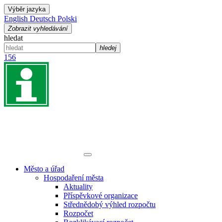
Výběr jazyka
English
Deutsch
Polski
Zobrazit vyhledávání
hledat
hledej
156
Město a úřad
Hospodaření města
Aktuality
Příspěvkové organizace
Střednědobý výhled rozpočtu
Rozpočet