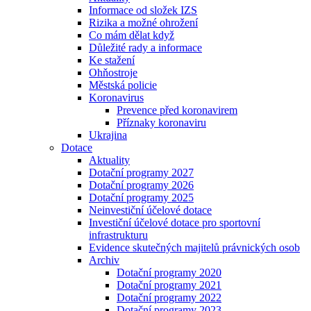
Informace od složek IZS
Rizika a možné ohrožení
Co mám dělat když
Důležité rady a informace
Ke stažení
Ohňostroje
Městská policie
Koronavirus
Prevence před koronavirem
Příznaky koronaviru
Ukrajina
Dotace
Aktuality
Dotační programy 2027
Dotační programy 2026
Dotační programy 2025
Neinvestiční účelové dotace
Investiční účelové dotace pro sportovní
infrastrukturu
Evidence skutečných majitelů právnických osob
Archiv
Dotační programy 2020
Dotační programy 2021
Dotační programy 2022
Dotační programy 2023