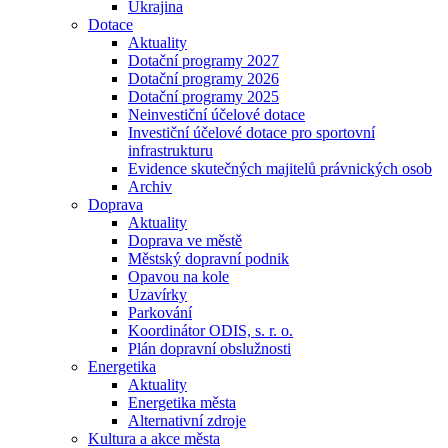
Ukrajina
Dotace
Aktuality
Dotační programy 2027
Dotační programy 2026
Dotační programy 2025
Neinvestiční účelové dotace
Investiční účelové dotace pro sportovní
infrastrukturu
Evidence skutečných majitelů právnických osob
Archiv
Doprava
Aktuality
Doprava ve městě
Městský dopravní podnik
Opavou na kole
Uzavírky
Parkování
Koordinátor ODIS, s. r. o.
Plán dopravní obslužnosti
Energetika
Aktuality
Energetika města
Alternativní zdroje
Kultura a akce města