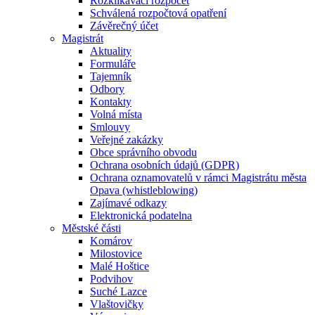
Rozklikávací rozpočet
Schválená rozpočtová opatření
Závěrečný účet
Magistrát
Aktuality
Formuláře
Tajemník
Odbory
Kontakty
Volná místa
Smlouvy
Veřejné zakázky
Obce správního obvodu
Ochrana osobních údajů (GDPR)
Ochrana oznamovatelů v rámci Magistrátu města
Opava (whistleblowing)
Zajímavé odkazy
Elektronická podatelna
Městské části
Komárov
Milostovice
Malé Hoštice
Podvihov
Suché Lazce
Vlaštovičky