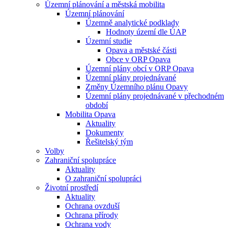
Územní plánování a městská mobilita
Územní plánování
Územně analytické podklady
Hodnoty území dle ÚAP
Územní studie
Opava a městské části
Obce v ORP Opava
Územní plány obcí v ORP Opava
Územní plány projednávané
Změny Územního plánu Opavy
Územní plány projednávané v přechodném
období
Mobilita Opava
Aktuality
Dokumenty
Řešitelský tým
Volby
Zahraniční spolupráce
Aktuality
O zahraniční spolupráci
Životní prostředí
Aktuality
Ochrana ovzduší
Ochrana přírody
Ochrana vody