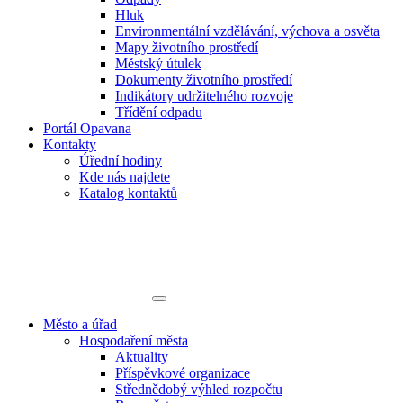
Hluk
Environmentální vzdělávání, výchova a osvěta
Mapy životního prostředí
Městský útulek
Dokumenty životního prostředí
Indikátory udržitelného rozvoje
Třídění odpadu
Portál Opavana
Kontakty
Úřední hodiny
Kde nás najdete
Katalog kontaktů
Město a úřad
Hospodaření města
Aktuality
Příspěvkové organizace
Střednědobý výhled rozpočtu