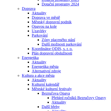
Dotační programy 2024
Doprava
Aktuality
Doprava ve městě
Městský dopravní podnik
Opavou na kole
Uzavírky
Parkování
Zóny placeného stání
Další možnosti parkování
Koordinátor ODIS, s. r. o.
Plán dopravní obslužnosti
Energetika
Aktuality
Energetika města
Alternativní zdroje
Kultura a akce města
Aktuality
Kulturní kalendář
Městské kulturní festivaly
Bezručova Opava
Přehled ročníků Bezručovy Opavy
Aktuality
Další břehy