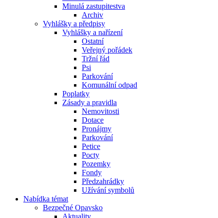
Minulá zastupitestva
Archiv
Vyhlášky a předpisy
Vyhlášky a nařízení
Ostatní
Veřejný pořádek
Tržní řád
Psi
Parkování
Komunální odpad
Poplatky
Zásady a pravidla
Nemovitosti
Dotace
Pronájmy
Parkování
Petice
Pocty
Pozemky
Fondy
Předzahrádky
Užívání symbolů
Nabídka témat
Bezpečné Opavsko
Aktuality