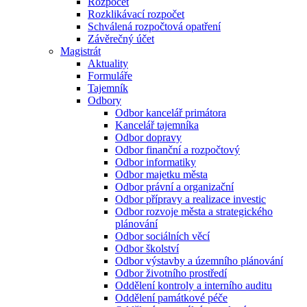
Rozpočet
Rozklikávací rozpočet
Schválená rozpočtová opatření
Závěrečný účet
Magistrát
Aktuality
Formuláře
Tajemník
Odbory
Odbor kancelář primátora
Kancelář tajemníka
Odbor dopravy
Odbor finanční a rozpočtový
Odbor informatiky
Odbor majetku města
Odbor právní a organizační
Odbor přípravy a realizace investic
Odbor rozvoje města a strategického
plánování
Odbor sociálních věcí
Odbor školství
Odbor výstavby a územního plánování
Odbor životního prostředí
Oddělení kontroly a interního auditu
Oddělení památkové péče