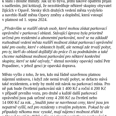
k stání i dlouhé minuty. Jak už to bývá, jedni takové opatření přijali
s nadšením, jiní kritizují, že nezohledňuje některé skupiny obyvatel
žijících v Opavě. Stesky těch druhých vedení města vyslyšelo
a navrhlo Radě města Opavy změny a doplnění, která vstoupí
v platnost od 1. srpna 2024.
„Především se rozšíří okruh osob, které mohou získat parkovací
oprávnění v parkovací oblasti. Stávající úprava byla prioritně
určená pro rezidentní a abonentní parkování, nově se na základě
rozhodnutí vedení města rozšíří možnost získat parkovací oprávnění
také pro osoby, které v oblastech bydlí, ale nemají zde trvalý pobyt,
pro ty, kteří do oblastí dojíždějí do práce či za podnikáním a také
chceme nabídnout možnost parkování pro některé konkrétní
skupiny, které se také ozývaly,“
shrnul novinky opavský radní Petr
Popadinec, v jehož gesci je opavská doprava.
Město vyšlo z toho, že ten, kdo má řádně uzavřenou platnou
nájemní smlouvu, i když zde nemá trvalý pobyt, se defacto stává
také rezidentem, a tedy by mohl mít nárok na parkovací místa. Pro
ně pak bude čtvrtletní parkování stát 1 400 Kč a roční 4 200 Kč
v případě prvního vozu, pro druhé a každé další parkovací
oprávnění jsou pak určené ceny 4 200 Kč za čtvrtletí nebo
14 000 Kč za rok.
„Snažili jsme se navrhnout ceny, které jsou jen
nepatrně vyšší, než pro rezidenty s trvalým pobytem. Pokud by ale
připadaly někomu moc vysoké, mají nájemci možnost zřídit si