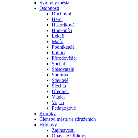
Symboly města
Osobnosti
Duchovní
Herci
Historikové
Hudebníci
Lékaři
Malíři
Podnikatelé
Politici
Přírodovědci
Sochaři
Spisovatelé
Sportovci
Stavitelé
Šlechta
Úředníci
Vládci
Vojáci
Pedagogové
Kroniky
Členství města ve sdruženích
Hřbitovy
Zajímavosti
Opavské hřbitovy