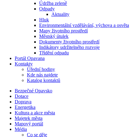
Údržba zeleně
Odpady
Aktuality
Hluk
Environmentální vzdělávání, výchova a osvěta
Mapy životního prostředí
Městský útulek
Dokumenty životního prostředí
Indikátory udržitelného rozvoje
Třídění odpadu
Portál Opavana
Kontakty
Úřední hodiny
Kde nás najdete
Katalog kontaktů
Bezpečné Opavsko
Dotace
Doprava
Energetika
Kultura a akce města
Majetek města
Mapový portál
Média
Co se děje