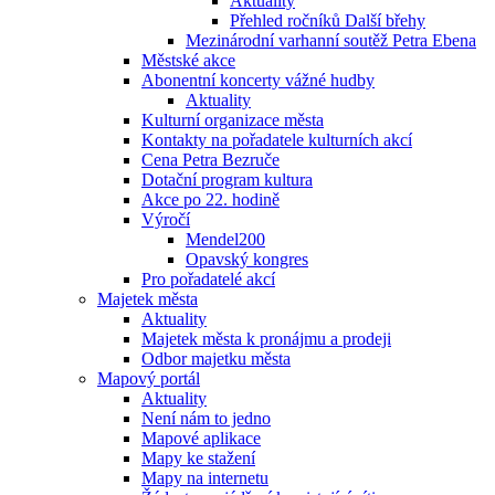
Aktuality
Přehled ročníků Další břehy
Mezinárodní varhanní soutěž Petra Ebena
Městské akce
Abonentní koncerty vážné hudby
Aktuality
Kulturní organizace města
Kontakty na pořadatele kulturních akcí
Cena Petra Bezruče
Dotační program kultura
Akce po 22. hodině
Výročí
Mendel200
Opavský kongres
Pro pořadatelé akcí
Majetek města
Aktuality
Majetek města k pronájmu a prodeji
Odbor majetku města
Mapový portál
Aktuality
Není nám to jedno
Mapové aplikace
Mapy ke stažení
Mapy na internetu