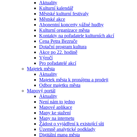
Aktuality
Kulturní kalendář
Městské kulturní festivaly
Městské akce
Abonentní koncerty vážné hudby
Kulturní organizace města
Kontakty na pořadatele kulturních akcí
Cena Petra Bezruče
Dotační program kultura
Akce po 22. hodině
Výročí
Pro pořadatelé akcí
Majetek města
Aktuality
Majetek města k pronájmu a prodeji
Odbor majetku města
Mapový portál
Aktuality
Není nám to jedno
Mapové aplikace
Mapy ke stažení
Mapy na internetu
Žádost o vyjádření k existující síti
Územně analytické podklady
Digitální mapa města