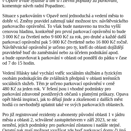
v Opavě trvalé bydliště a tím si i zlevnit poplatky za parkování,“
komentuje návrh radní Popadinec.
Situace s parkováním v Opavě není jednoduchá a vedení města to
dobře ví. Změny pravidel zahrnují také možnost tzv. návštěvnického
parkovacího oprávnění. To však bude nastaveno na trochu vyšší
cenovou hladinu, konkrétně pro první parkovací oprávnění to bude
3 000 Kč za čtvrtletí nebo 9 600 Kč za rok, pro druhé a každé další
parkovací oprávnění pak 5 000 Kč čtvrtletně nebo 16 800 Kč ročně.
Návštěvnické oprávnění je určeno pro ty, kteří do oblasti dojíždějí
pravidelně buď do zaměstnání nebo za účelem podnikání apod.
a bude opravňovat k parkování v oblasti od pondělí do pátku v čase
od 7 do 15 hodin.
Vedení Hlásky také vychází vstříc sociálním službám a fyzickým
osobám podnikajícím dle zvláštních předpisů v oblasti terénních
sociálních služeb. Těm je určeno parkovací oprávnění v ceně
480 Kč za jeden rok. V řešení jsou i vhodné podmínky pro
parkování zdravotně postižených občanů s platnými průkazy. Opava
opět hledá inspiraci, jak to dělají jinde a zkušenosti z dalších měst
hodlá co nevhodněji uplatnit také ve svých parkovacích oblastech.
Pro již registrované rezidenty a abonenty původní oblasti 1 v jádru
města a oblasti 2, schválené zastupitelstvem v září 2023, se nic
nemění, jejich podmínky pro parkování zůstanou i nadále stejné.
Ostatní pak mají možnost využívat zde buď parkovací domy či jiná