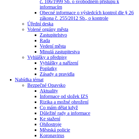
č. 106/1999 Sb. o svobodném přístupu k
informacím
Obecné informace o výsledcích kontrol dle § 26
zákona č. 255/2012 Sb., o kontrole
Úřední deska
Volené orgány města
Zastupitelstvo
Rada
Vedení města
Minulá zastupitestva
Vyhlášky a předpisy
Vyhlášky a nařízení
Poplatky
Zásady a pravidla
Nabídka témat
Bezpečné Opavsko
Aktuality
Informace od složek IZS
Rizika a možné ohrožení
Co mám dělat když
Důležité rady a informace
Ke stažení
Ohňostroje
Městská policie
Koronavirus