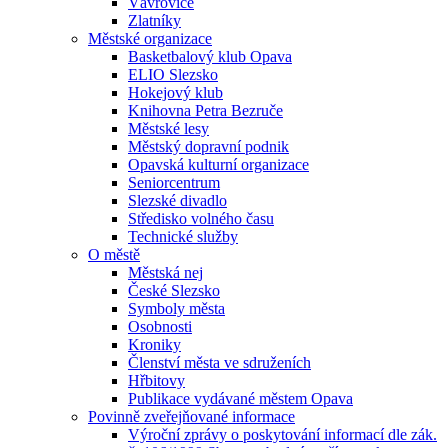
Vávrovice
Zlatníky
Městské organizace
Basketbalový klub Opava
ELIO Slezsko
Hokejový klub
Knihovna Petra Bezruče
Městské lesy
Městský dopravní podnik
Opavská kulturní organizace
Seniorcentrum
Slezské divadlo
Středisko volného času
Technické služby
O městě
Městská nej
České Slezsko
Symboly města
Osobnosti
Kroniky
Členství města ve sdruženích
Hřbitovy
Publikace vydávané městem Opava
Povinně zveřejňované informace
Výroční zprávy o poskytování informací dle zák.