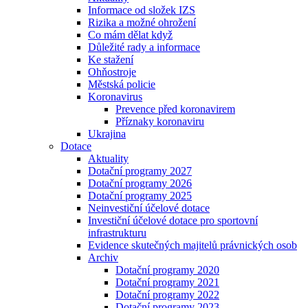
Informace od složek IZS
Rizika a možné ohrožení
Co mám dělat když
Důležité rady a informace
Ke stažení
Ohňostroje
Městská policie
Koronavirus
Prevence před koronavirem
Příznaky koronaviru
Ukrajina
Dotace
Aktuality
Dotační programy 2027
Dotační programy 2026
Dotační programy 2025
Neinvestiční účelové dotace
Investiční účelové dotace pro sportovní
infrastrukturu
Evidence skutečných majitelů právnických osob
Archiv
Dotační programy 2020
Dotační programy 2021
Dotační programy 2022
Dotační programy 2023