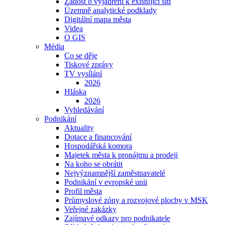
Žádost o vyjádření k existující síti
Územně analytické podklady
Digitální mapa města
Videa
O GIS
Média
Co se děje
Tiskové zprávy
TV vysílání
2026
Hláska
2026
Vyhledávání
Podnikání
Aktuality
Dotace a financování
Hospodářská komora
Majetek města k pronájmu a prodeji
Na koho se obrátit
Nejvýznamnější zaměstnavatelé
Podnikání v evropské unii
Profil města
Průmyslové zóny a rozvojové plochy v MSK
Veřejné zakázky
Zajímavé odkazy pro podnikatele