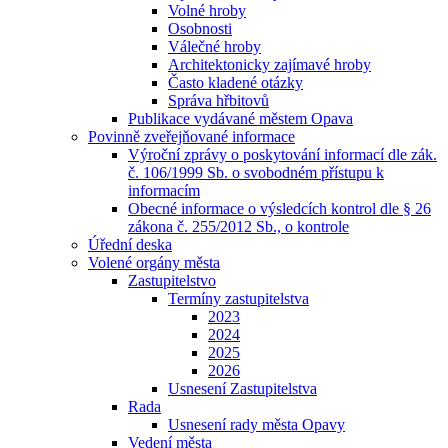
Volné hroby
Osobnosti
Válečné hroby
Architektonicky zajímavé hroby
Často kladené otázky
Správa hřbitovů
Publikace vydávané městem Opava
Povinně zveřejňované informace
Výroční zprávy o poskytování informací dle zák.
č. 106/1999 Sb. o svobodném přístupu k
informacím
Obecné informace o výsledcích kontrol dle § 26
zákona č. 255/2012 Sb., o kontrole
Úřední deska
Volené orgány města
Zastupitelstvo
Termíny zastupitelstva
2023
2024
2025
2026
Usnesení Zastupitelstva
Rada
Usnesení rady města Opavy
Vedení města