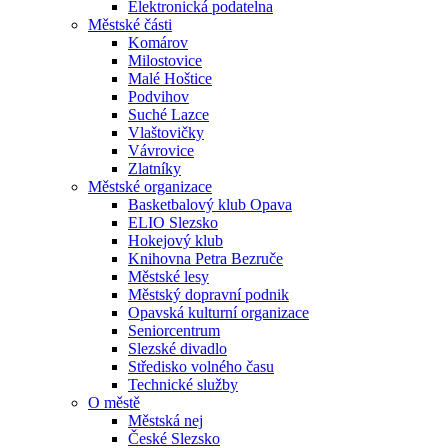
Elektronická podatelna
Městské části
Komárov
Milostovice
Malé Hoštice
Podvihov
Suché Lazce
Vlaštovičky
Vávrovice
Zlatníky
Městské organizace
Basketbalový klub Opava
ELIO Slezsko
Hokejový klub
Knihovna Petra Bezruče
Městské lesy
Městský dopravní podnik
Opavská kulturní organizace
Seniorcentrum
Slezské divadlo
Středisko volného času
Technické služby
O městě
Městská nej
České Slezsko