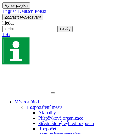
Výběr jazyka
English
Deutsch
Polski
Zobrazit vyhledávání
hledat
hledej
156
Město a úřad
Hospodaření města
Aktuality
Příspěvkové organizace
Střednědobý výhled rozpočtu
Rozpočet