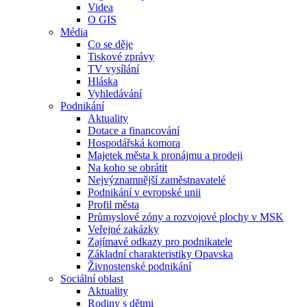
Videa
O GIS
Média
Co se děje
Tiskové zprávy
TV vysílání
Hláska
Vyhledávání
Podnikání
Aktuality
Dotace a financování
Hospodářská komora
Majetek města k pronájmu a prodeji
Na koho se obrátit
Nejvýznamnější zaměstnavatelé
Podnikání v evropské unii
Profil města
Průmyslové zóny a rozvojové plochy v MSK
Veřejné zakázky
Zajímavé odkazy pro podnikatele
Základní charakteristiky Opavska
Živnostenské podnikání
Sociální oblast
Aktuality
Rodiny s dětmi