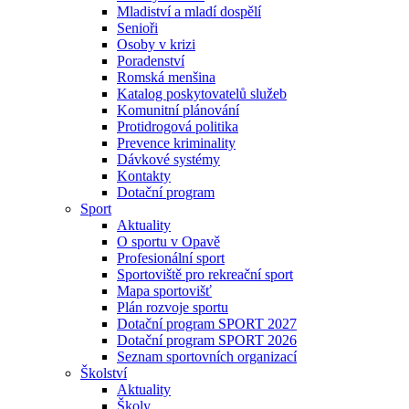
Mladiství a mladí dospělí
Senioři
Osoby v krizi
Poradenství
Romská menšina
Katalog poskytovatelů služeb
Komunitní plánování
Protidrogová politika
Prevence kriminality
Dávkové systémy
Kontakty
Dotační program
Sport
Aktuality
O sportu v Opavě
Profesionální sport
Sportoviště pro rekreační sport
Mapa sportovišť
Plán rozvoje sportu
Dotační program SPORT 2027
Dotační program SPORT 2026
Seznam sportovních organizací
Školství
Aktuality
Školy