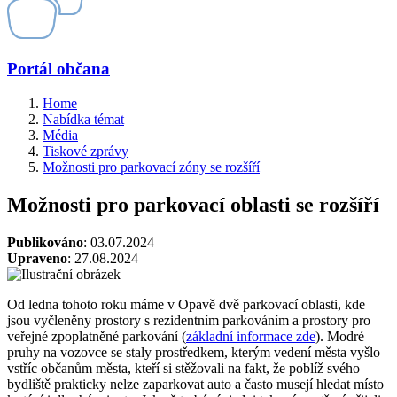
Portál občana
Home
Nabídka témat
Média
Tiskové zprávy
Možnosti pro parkovací zóny se rozšíří
Možnosti pro parkovací oblasti se rozšíří
Publikováno
: 03.07.2024
Upraveno
: 27.08.2024
Od ledna tohoto roku máme v Opavě dvě parkovací oblasti, kde
jsou vyčleněny prostory s rezidentním parkováním a prostory pro
veřejné zpoplatněné parkování (
základní informace zde
). Modré
pruhy na vozovce se staly prostředkem, kterým vedení města vyšlo
vstříc občanům města, kteří si stěžovali na fakt, že poblíž svého
bydliště prakticky nelze zaparkovat auto a často musejí hledat místo