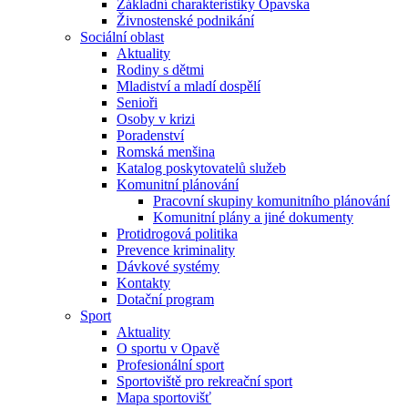
Základní charakteristiky Opavska
Živnostenské podnikání
Sociální oblast
Aktuality
Rodiny s dětmi
Mladiství a mladí dospělí
Senioři
Osoby v krizi
Poradenství
Romská menšina
Katalog poskytovatelů služeb
Komunitní plánování
Pracovní skupiny komunitního plánování
Komunitní plány a jiné dokumenty
Protidrogová politika
Prevence kriminality
Dávkové systémy
Kontakty
Dotační program
Sport
Aktuality
O sportu v Opavě
Profesionální sport
Sportoviště pro rekreační sport
Mapa sportovišť