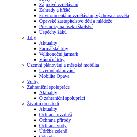
Zájmové vzdělávání
Zahrady a hřiště
Environmentální vzdělávání, výchova a osvěta
Opavské zastupitelstvo dětí a mládeže
Přestupky na úseku školství
Úspěchy žáků
Trhy
Aktuality
Farmářské trhy
Velikonoční jarmark
Vánoční trhy
Územní plánování a městská mobilita
Územní plánování
Mobilita Opava
Volby
Zahraniční spolupráce
Aktuality
O zahraniční spolupráci
Životní prostředí
Aktuality
Ochrana ovzduší
Ochrana přírody
Ochrana vody
Údržba zeleně
Odpady