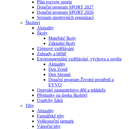
Plán rozvoje sportu
Dotační program SPORT 2027
Dotační program SPORT 2026
Seznam sportovních organizací
Školství
Aktuality
Školy
Mateřské školy
Základní školy
Zájmové vzdělávání
Zahrady a hřiště
Environmentální vzdělávání, výchova a osvěta
Aktuality
Den Země
Den Stromů
Dotační program Životní prostředí a
EVVO
Opavské zastupitelstvo dětí a mládeže
Přestupky na úseku školství
Úspěchy žáků
Trhy
Aktuality
Farmářské trhy
Velikonoční jarmark
Vánoční trhy