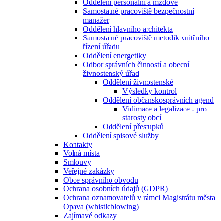
Oddělení personální a mzdové
Samostatné pracoviště bezpečnostní
manažer
Oddělení hlavního architekta
Samostatné pracoviště metodik vnitřního
řízení úřadu
Oddělení energetiky
Odbor správních činností a obecní
živnostenský úřad
Oddělení živnostenské
Výsledky kontrol
Oddělení občanskosprávních agend
Vidimace a legalizace - pro
starosty obcí
Oddělení přestupků
Oddělení spisové služby
Kontakty
Volná místa
Smlouvy
Veřejné zakázky
Obce správního obvodu
Ochrana osobních údajů (GDPR)
Ochrana oznamovatelů v rámci Magistrátu města
Opava (whistleblowing)
Zajímavé odkazy