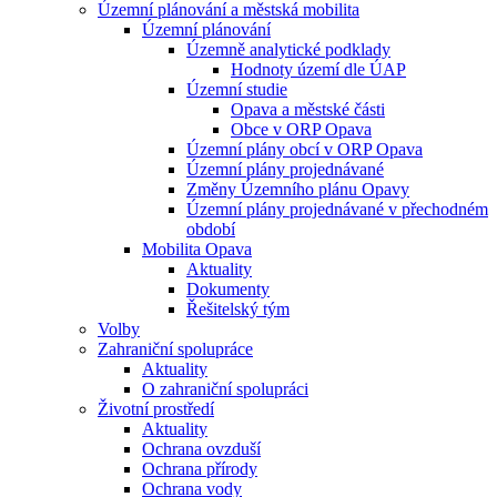
Územní plánování a městská mobilita
Územní plánování
Územně analytické podklady
Hodnoty území dle ÚAP
Územní studie
Opava a městské části
Obce v ORP Opava
Územní plány obcí v ORP Opava
Územní plány projednávané
Změny Územního plánu Opavy
Územní plány projednávané v přechodném
období
Mobilita Opava
Aktuality
Dokumenty
Řešitelský tým
Volby
Zahraniční spolupráce
Aktuality
O zahraniční spolupráci
Životní prostředí
Aktuality
Ochrana ovzduší
Ochrana přírody
Ochrana vody