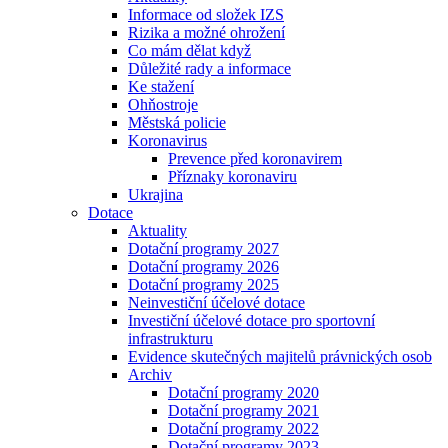
Informace od složek IZS
Rizika a možné ohrožení
Co mám dělat když
Důležité rady a informace
Ke stažení
Ohňostroje
Městská policie
Koronavirus
Prevence před koronavirem
Příznaky koronaviru
Ukrajina
Dotace
Aktuality
Dotační programy 2027
Dotační programy 2026
Dotační programy 2025
Neinvestiční účelové dotace
Investiční účelové dotace pro sportovní
infrastrukturu
Evidence skutečných majitelů právnických osob
Archiv
Dotační programy 2020
Dotační programy 2021
Dotační programy 2022
Dotační programy 2023