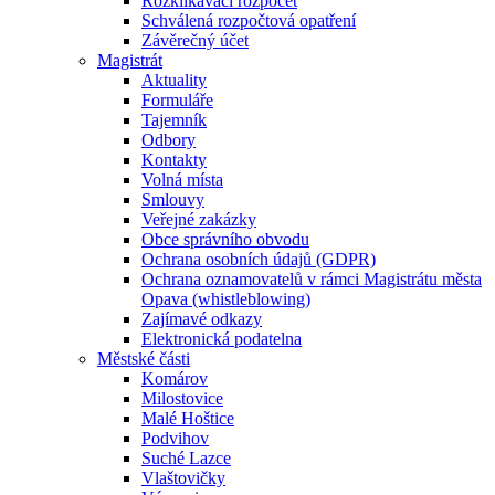
Rozklikávací rozpočet
Schválená rozpočtová opatření
Závěrečný účet
Magistrát
Aktuality
Formuláře
Tajemník
Odbory
Kontakty
Volná místa
Smlouvy
Veřejné zakázky
Obce správního obvodu
Ochrana osobních údajů (GDPR)
Ochrana oznamovatelů v rámci Magistrátu města
Opava (whistleblowing)
Zajímavé odkazy
Elektronická podatelna
Městské části
Komárov
Milostovice
Malé Hoštice
Podvihov
Suché Lazce
Vlaštovičky