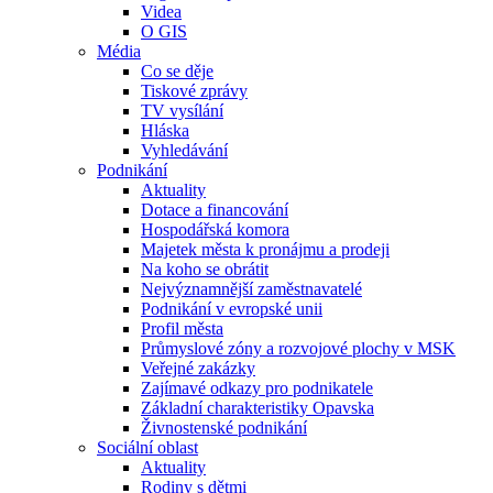
Videa
O GIS
Média
Co se děje
Tiskové zprávy
TV vysílání
Hláska
Vyhledávání
Podnikání
Aktuality
Dotace a financování
Hospodářská komora
Majetek města k pronájmu a prodeji
Na koho se obrátit
Nejvýznamnější zaměstnavatelé
Podnikání v evropské unii
Profil města
Průmyslové zóny a rozvojové plochy v MSK
Veřejné zakázky
Zajímavé odkazy pro podnikatele
Základní charakteristiky Opavska
Živnostenské podnikání
Sociální oblast
Aktuality
Rodiny s dětmi