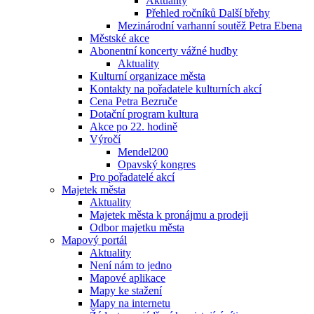
Aktuality
Přehled ročníků Další břehy
Mezinárodní varhanní soutěž Petra Ebena
Městské akce
Abonentní koncerty vážné hudby
Aktuality
Kulturní organizace města
Kontakty na pořadatele kulturních akcí
Cena Petra Bezruče
Dotační program kultura
Akce po 22. hodině
Výročí
Mendel200
Opavský kongres
Pro pořadatelé akcí
Majetek města
Aktuality
Majetek města k pronájmu a prodeji
Odbor majetku města
Mapový portál
Aktuality
Není nám to jedno
Mapové aplikace
Mapy ke stažení
Mapy na internetu