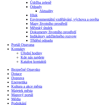
Údržba zeleně
Odpady
Aktuality
Hluk
Environmentální vzdělávání, výchova a osvěta
Mapy životního prostředí
Městský útulek
Dokumenty životního prostředí
Indikátory udržitelného rozvoje
Třídění odpadu
Portál Opavana
Kontakty
Úřední hodiny
Kde nás najdete
Katalog kontaktů
Bezpečné Opavsko
Dotace
Doprava
Energetika
Kultura a akce města
Majetek města
Mapový portál
Média
Podnikání