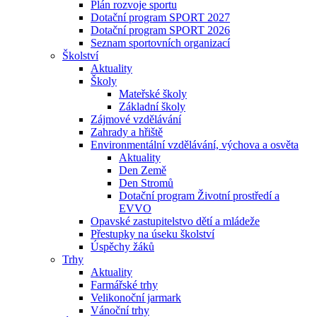
Plán rozvoje sportu
Dotační program SPORT 2027
Dotační program SPORT 2026
Seznam sportovních organizací
Školství
Aktuality
Školy
Mateřské školy
Základní školy
Zájmové vzdělávání
Zahrady a hřiště
Environmentální vzdělávání, výchova a osvěta
Aktuality
Den Země
Den Stromů
Dotační program Životní prostředí a
EVVO
Opavské zastupitelstvo dětí a mládeže
Přestupky na úseku školství
Úspěchy žáků
Trhy
Aktuality
Farmářské trhy
Velikonoční jarmark
Vánoční trhy