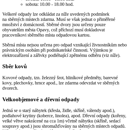
sobota: 10.00 - 18.00 hod.
Veškeré odpady lze odkládat za níže uvedených podmínek
na sběrných místech zdarma. Musí se však jednat o přiměřené
množství z domácností. Sběrné dvory jsou určeny pouze
obyvatelům města Opavy, což příchozí musí dokladovat
pracovníkovi sběrného místa odpadovou kartou.
Sběrná místa nejsou určena pro odpad vznikající živnostníkům nebo
právnickým osobám při podnikatelské činnosti. Výjimkou je
elektrozařízení a zářivky podléhající zpětnému odběru (viz níže).
Sběr kovů
Kovové odpady, tzn. železný šrot, hliníkové předměty, barevné
kovy, plechovky, hrnce apod., lze zdarma odevzdat ve sběrných
dvorech.
Velkoobjemové a dřevní odpady
Jedná se o starý nábytek (křesla, židle, skříně, válendy apod.),
podlahové krytiny (koberce, linolea), apod. Dřevní odpady (kořeny,
velké větve nakrácené na cca 1m) včetně nábytku (skříně, sedací
soupravy apod.) jsou shromažďovány na sběrných místech odpadů.