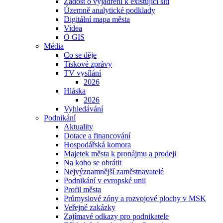
Žádost o vyjádření k existující síti
Územně analytické podklady
Digitální mapa města
Videa
O GIS
Média
Co se děje
Tiskové zprávy
TV vysílání
2026
Hláska
2026
Vyhledávání
Podnikání
Aktuality
Dotace a financování
Hospodářská komora
Majetek města k pronájmu a prodeji
Na koho se obrátit
Nejvýznamnější zaměstnavatelé
Podnikání v evropské unii
Profil města
Průmyslové zóny a rozvojové plochy v MSK
Veřejné zakázky
Zajímavé odkazy pro podnikatele