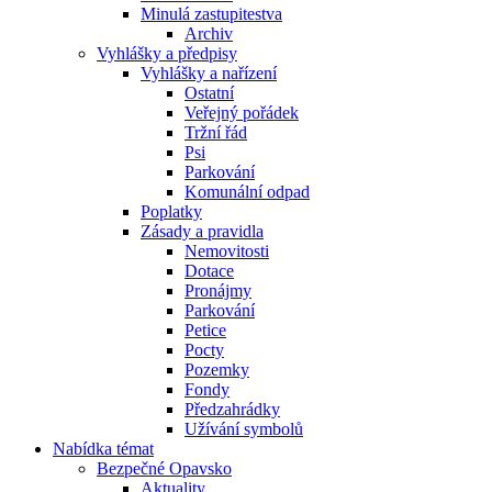
Minulá zastupitestva
Archiv
Vyhlášky a předpisy
Vyhlášky a nařízení
Ostatní
Veřejný pořádek
Tržní řád
Psi
Parkování
Komunální odpad
Poplatky
Zásady a pravidla
Nemovitosti
Dotace
Pronájmy
Parkování
Petice
Pocty
Pozemky
Fondy
Předzahrádky
Užívání symbolů
Nabídka témat
Bezpečné Opavsko
Aktuality