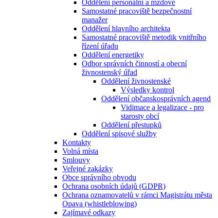
Oddělení personální a mzdové
Samostatné pracoviště bezpečnostní
manažer
Oddělení hlavního architekta
Samostatné pracoviště metodik vnitřního
řízení úřadu
Oddělení energetiky
Odbor správních činností a obecní
živnostenský úřad
Oddělení živnostenské
Výsledky kontrol
Oddělení občanskosprávních agend
Vidimace a legalizace - pro
starosty obcí
Oddělení přestupků
Oddělení spisové služby
Kontakty
Volná místa
Smlouvy
Veřejné zakázky
Obce správního obvodu
Ochrana osobních údajů (GDPR)
Ochrana oznamovatelů v rámci Magistrátu města
Opava (whistleblowing)
Zajímavé odkazy