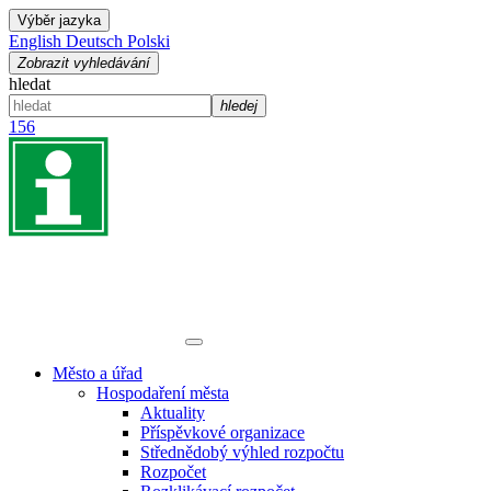
Výběr jazyka
English
Deutsch
Polski
Zobrazit vyhledávání
hledat
hledej
156
Město a úřad
Hospodaření města
Aktuality
Příspěvkové organizace
Střednědobý výhled rozpočtu
Rozpočet