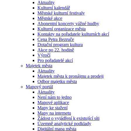
Aktuality
Kulturní kalendář
Městské kulturní festivaly
Městské akce
Abonentní koncerty vážné hudby
Kulturní organizace města
Kontakty na pořadatele kulturních akcí
Cena Petra Bezruče
Dotační program kultura
Akce po 22. hodině
Výročí
Pro pořadatelé akcí
Majetek města
Aktuality
Majetek města k pronájmu a prodeji
Odbor majetku města
Mapový portál
Aktuality
Není nám to jedno
Mapové aplikace
Mapy ke stažení
Mapy na internetu
Žádost o vyjádření k existující síti
Územně analytické podklady
Digitální mapa města