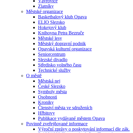
Vávrovice
Zlatníky
Městské organizace
Basketbalový klub Opava
ELIO Slezsko
Hokejový klub
Knihovna Petra Bezruče
Městské lesy
Městský dopravní podnik
Opavská kulturní organizace
Seniorcentrum
Slezské divadlo
Středisko volného času
Technické služby
O městě
Městská nej
České Slezsko
Symboly města
Osobnosti
Kroniky
Členství města ve sdruženích
Hřbitovy
Publikace vydávané městem Opava
Povinně zveřejňované informace
Výroční zprávy o poskytování informací dle zák.