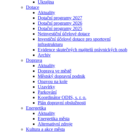
Ukrajina
Dotace
Aktuality
Dotační programy 2027
Dotační programy 2026
Dotační programy 2025
Neinvestiční účelové dotace
Investiční účelové dotace pro sportovní
infrastrukturu
Evidence skutečných majitelů právnických osob
Archiv
Doprava
Aktuality
Doprava ve městě
Městský dopravní podnik
Opavou na kole
Uzavírky
Parkování
Koordinátor ODIS, s. r. o.
Plán dopravní obslužnosti
Energetika
Aktuality
Energetika města
Alternativní zdroje
Kultura a akce města