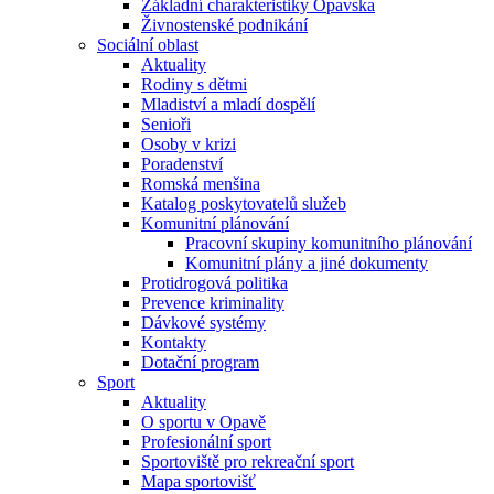
Základní charakteristiky Opavska
Živnostenské podnikání
Sociální oblast
Aktuality
Rodiny s dětmi
Mladiství a mladí dospělí
Senioři
Osoby v krizi
Poradenství
Romská menšina
Katalog poskytovatelů služeb
Komunitní plánování
Pracovní skupiny komunitního plánování
Komunitní plány a jiné dokumenty
Protidrogová politika
Prevence kriminality
Dávkové systémy
Kontakty
Dotační program
Sport
Aktuality
O sportu v Opavě
Profesionální sport
Sportoviště pro rekreační sport
Mapa sportovišť