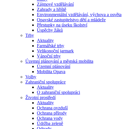
Zájmové vzdělávání
Zahrady a hřiště
Environmentální vzdělávání, výchova a osvěta
Opavské zastupitelstvo dětí a mládeže
Přestupky na úseku školství
Úspěchy žáků
Trhy
Aktuality
Farmářské trhy
Velikonoční jarmark
Vánoční trhy
Územní plánování a městská mobilita
Územní plánování
Mobilita Opava
Volby
Zahraniční spolupráce
Aktuality
O zahraniční spolupráci
Životní prostředí
Aktuality
Ochrana ovzduší
Ochrana přírody
Ochrana vody
Údržba zeleně
Odpady