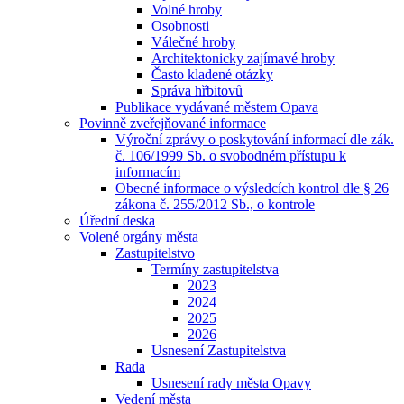
Volné hroby
Osobnosti
Válečné hroby
Architektonicky zajímavé hroby
Často kladené otázky
Správa hřbitovů
Publikace vydávané městem Opava
Povinně zveřejňované informace
Výroční zprávy o poskytování informací dle zák.
č. 106/1999 Sb. o svobodném přístupu k
informacím
Obecné informace o výsledcích kontrol dle § 26
zákona č. 255/2012 Sb., o kontrole
Úřední deska
Volené orgány města
Zastupitelstvo
Termíny zastupitelstva
2023
2024
2025
2026
Usnesení Zastupitelstva
Rada
Usnesení rady města Opavy
Vedení města