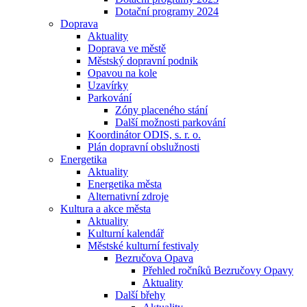
Dotační programy 2024
Doprava
Aktuality
Doprava ve městě
Městský dopravní podnik
Opavou na kole
Uzavírky
Parkování
Zóny placeného stání
Další možnosti parkování
Koordinátor ODIS, s. r. o.
Plán dopravní obslužnosti
Energetika
Aktuality
Energetika města
Alternativní zdroje
Kultura a akce města
Aktuality
Kulturní kalendář
Městské kulturní festivaly
Bezručova Opava
Přehled ročníků Bezručovy Opavy
Aktuality
Další břehy