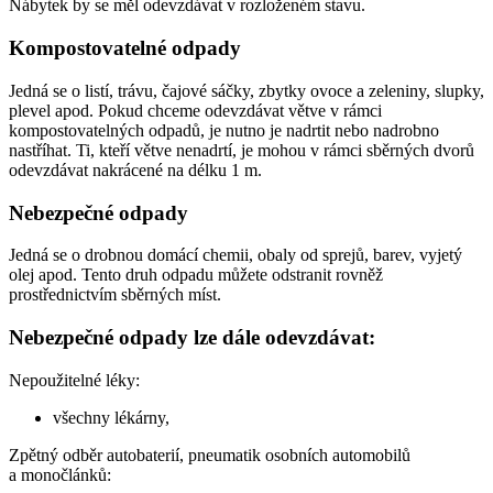
Nábytek by se měl odevzdávat v rozloženém stavu.
Kompostovatelné odpady
Jedná se o listí, trávu, čajové sáčky, zbytky ovoce a zeleniny, slupky,
plevel apod. Pokud chceme odevzdávat větve v rámci
kompostovatelných odpadů, je nutno je nadrtit nebo nadrobno
nastříhat. Ti, kteří větve nenadrtí, je mohou v rámci sběrných dvorů
odevzdávat nakrácené na délku 1 m.
Nebezpečné odpady
Jedná se o drobnou domácí chemii, obaly od sprejů, barev, vyjetý
olej apod. Tento druh odpadu můžete odstranit rovněž
prostřednictvím sběrných míst.
Nebezpečné odpady lze dále odevzdávat:
Nepoužitelné léky:
všechny lékárny,
Zpětný odběr autobaterií, pneumatik osobních automobilů
a monočlánků: