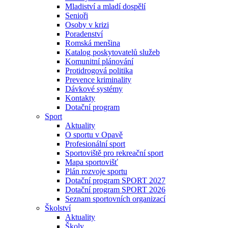
Mladiství a mladí dospělí
Senioři
Osoby v krizi
Poradenství
Romská menšina
Katalog poskytovatelů služeb
Komunitní plánování
Protidrogová politika
Prevence kriminality
Dávkové systémy
Kontakty
Dotační program
Sport
Aktuality
O sportu v Opavě
Profesionální sport
Sportoviště pro rekreační sport
Mapa sportovišť
Plán rozvoje sportu
Dotační program SPORT 2027
Dotační program SPORT 2026
Seznam sportovních organizací
Školství
Aktuality
Školy