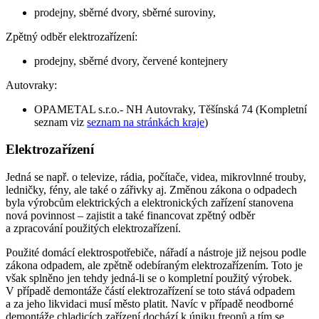
prodejny, sběrné dvory, sběrné suroviny,
Zpětný odběr elektrozařízení:
prodejny, sběrné dvory, červené kontejnery
Autovraky:
OPAMETAL s.r.o.- NH Autovraky, Těšínská 74 (Kompletní
seznam viz
seznam na stránkách kraje
)
Elektrozařízení
Jedná se např. o televize, rádia, počítače, videa, mikrovlnné trouby,
ledničky, fény, ale také o zářivky aj. Změnou zákona o odpadech
byla výrobcům elektrických a elektronických zařízení stanovena
nová povinnost – zajistit a také financovat zpětný odběr
a zpracování použitých elektrozařízení.
Použité domácí elektrospotřebiče, nářadí a nástroje již nejsou podle
zákona odpadem, ale zpětně odebíraným elektrozařízením. Toto je
však splněno jen tehdy jedná-li se o kompletní použitý výrobek.
V případě demontáže částí elektrozařízení se toto stává odpadem
a za jeho likvidaci musí město platit. Navíc v případě neodborné
demontáže chladicích zařízení dochází k úniku freonů a tím se