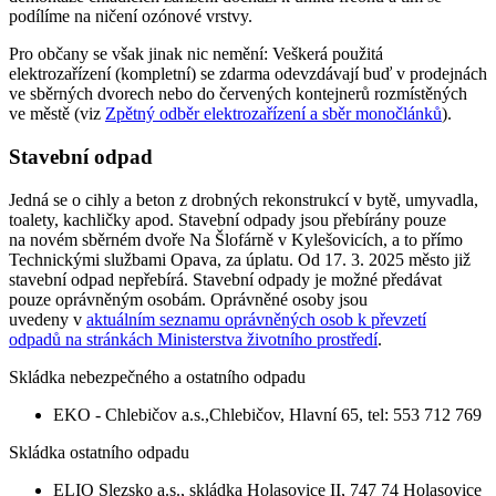
podílíme na ničení ozónové vrstvy.
Pro občany se však jinak nic nemění: Veškerá použitá
elektrozařízení (kompletní) se zdarma odevzdávají buď v prodejnách
ve sběrných dvorech nebo do červených kontejnerů rozmístěných
ve městě (viz
Zpětný odběr elektrozařízení a sběr monočlánků
).
Stavební odpad
Jedná se o cihly a beton z drobných rekonstrukcí v bytě, umyvadla,
toalety, kachličky apod. Stavební odpady jsou přebírány pouze
na novém sběrném dvoře Na Šlofárně v Kylešovicích, a to přímo
Technickými službami Opava, za úplatu. Od 17. 3. 2025 město již
stavební odpad nepřebírá. Stavební odpady je možné předávat
pouze oprávněným osobám. Oprávněné osoby jsou
uvedeny v
aktuálním seznamu oprávněných osob k převzetí
odpadů na stránkách Ministerstva životního prostředí
.
Skládka nebezpečného a ostatního odpadu
EKO - Chlebičov a.s.,Chlebičov, Hlavní 65, tel: 553 712 769
Skládka ostatního odpadu
ELIO Slezsko a.s., skládka Holasovice II, 747 74 Holasovice