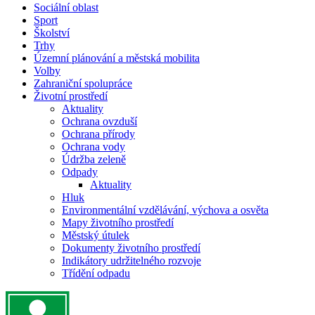
Sociální oblast
Sport
Školství
Trhy
Územní plánování a městská mobilita
Volby
Zahraniční spolupráce
Životní prostředí
Aktuality
Ochrana ovzduší
Ochrana přírody
Ochrana vody
Údržba zeleně
Odpady
Aktuality
Hluk
Environmentální vzdělávání, výchova a osvěta
Mapy životního prostředí
Městský útulek
Dokumenty životního prostředí
Indikátory udržitelného rozvoje
Třídění odpadu