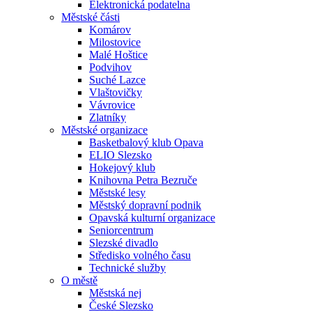
Elektronická podatelna
Městské části
Komárov
Milostovice
Malé Hoštice
Podvihov
Suché Lazce
Vlaštovičky
Vávrovice
Zlatníky
Městské organizace
Basketbalový klub Opava
ELIO Slezsko
Hokejový klub
Knihovna Petra Bezruče
Městské lesy
Městský dopravní podnik
Opavská kulturní organizace
Seniorcentrum
Slezské divadlo
Středisko volného času
Technické služby
O městě
Městská nej
České Slezsko