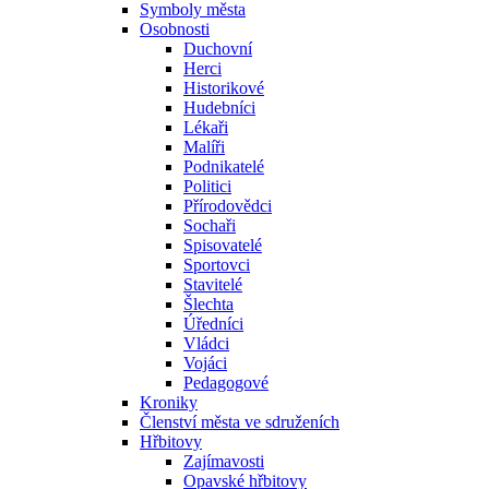
Symboly města
Osobnosti
Duchovní
Herci
Historikové
Hudebníci
Lékaři
Malíři
Podnikatelé
Politici
Přírodovědci
Sochaři
Spisovatelé
Sportovci
Stavitelé
Šlechta
Úředníci
Vládci
Vojáci
Pedagogové
Kroniky
Členství města ve sdruženích
Hřbitovy
Zajímavosti
Opavské hřbitovy