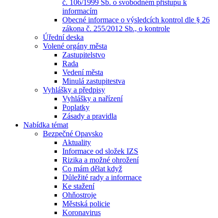
č. 106/1999 Sb. o svobodném přístupu k
informacím
Obecné informace o výsledcích kontrol dle § 26
zákona č. 255/2012 Sb., o kontrole
Úřední deska
Volené orgány města
Zastupitelstvo
Rada
Vedení města
Minulá zastupitestva
Vyhlášky a předpisy
Vyhlášky a nařízení
Poplatky
Zásady a pravidla
Nabídka témat
Bezpečné Opavsko
Aktuality
Informace od složek IZS
Rizika a možné ohrožení
Co mám dělat když
Důležité rady a informace
Ke stažení
Ohňostroje
Městská policie
Koronavirus