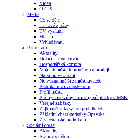
Videa
O GIS
Média
Co se děje
Tiskové zprávy
TV vysílání
Hláska
Vyhledávání
Podnikání
Aktuality
Dotace a financování
Hospodářská komora
Majetek města k pronájmu a prodeji
Na koho se obrátit
Nejvýznamnější zaměstnavatelé
Podnikání v evropské unii
Profil města
Průmyslové zóny a rozvojové plochy v MSK
Veřejné zakázky
Zajímavé odkazy pro podnikatele
Základní charakteristiky Opavska
Živnostenské podnikání
Sociální oblast
Aktuality
Rodiny s dětmi