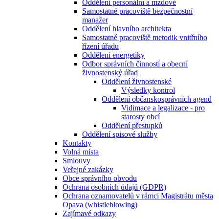
Oddělení personální a mzdové
Samostatné pracoviště bezpečnostní
manažer
Oddělení hlavního architekta
Samostatné pracoviště metodik vnitřního
řízení úřadu
Oddělení energetiky
Odbor správních činností a obecní
živnostenský úřad
Oddělení živnostenské
Výsledky kontrol
Oddělení občanskosprávních agend
Vidimace a legalizace - pro
starosty obcí
Oddělení přestupků
Oddělení spisové služby
Kontakty
Volná místa
Smlouvy
Veřejné zakázky
Obce správního obvodu
Ochrana osobních údajů (GDPR)
Ochrana oznamovatelů v rámci Magistrátu města
Opava (whistleblowing)
Zajímavé odkazy