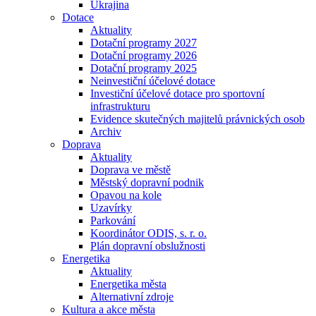
Ukrajina
Dotace
Aktuality
Dotační programy 2027
Dotační programy 2026
Dotační programy 2025
Neinvestiční účelové dotace
Investiční účelové dotace pro sportovní
infrastrukturu
Evidence skutečných majitelů právnických osob
Archiv
Doprava
Aktuality
Doprava ve městě
Městský dopravní podnik
Opavou na kole
Uzavírky
Parkování
Koordinátor ODIS, s. r. o.
Plán dopravní obslužnosti
Energetika
Aktuality
Energetika města
Alternativní zdroje
Kultura a akce města