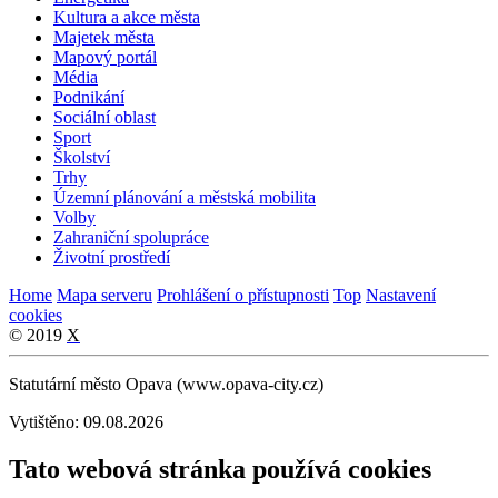
Kultura a akce města
Majetek města
Mapový portál
Média
Podnikání
Sociální oblast
Sport
Školství
Trhy
Územní plánování a městská mobilita
Volby
Zahraniční spolupráce
Životní prostředí
Home
Mapa serveru
Prohlášení o přístupnosti
Top
Nastavení
cookies
© 2019
X
Statutární město Opava (www.opava-city.cz)
Vytištěno: 09.08.2026
Tato webová stránka používá cookies