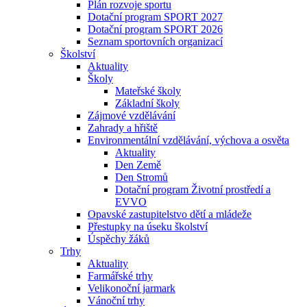
Plán rozvoje sportu
Dotační program SPORT 2027
Dotační program SPORT 2026
Seznam sportovních organizací
Školství
Aktuality
Školy
Mateřské školy
Základní školy
Zájmové vzdělávání
Zahrady a hřiště
Environmentální vzdělávání, výchova a osvěta
Aktuality
Den Země
Den Stromů
Dotační program Životní prostředí a
EVVO
Opavské zastupitelstvo dětí a mládeže
Přestupky na úseku školství
Úspěchy žáků
Trhy
Aktuality
Farmářské trhy
Velikonoční jarmark
Vánoční trhy