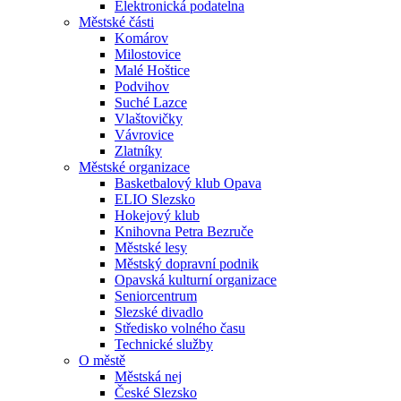
Elektronická podatelna
Městské části
Komárov
Milostovice
Malé Hoštice
Podvihov
Suché Lazce
Vlaštovičky
Vávrovice
Zlatníky
Městské organizace
Basketbalový klub Opava
ELIO Slezsko
Hokejový klub
Knihovna Petra Bezruče
Městské lesy
Městský dopravní podnik
Opavská kulturní organizace
Seniorcentrum
Slezské divadlo
Středisko volného času
Technické služby
O městě
Městská nej
České Slezsko