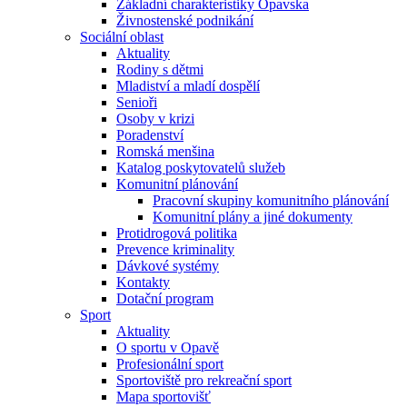
Základní charakteristiky Opavska
Živnostenské podnikání
Sociální oblast
Aktuality
Rodiny s dětmi
Mladiství a mladí dospělí
Senioři
Osoby v krizi
Poradenství
Romská menšina
Katalog poskytovatelů služeb
Komunitní plánování
Pracovní skupiny komunitního plánování
Komunitní plány a jiné dokumenty
Protidrogová politika
Prevence kriminality
Dávkové systémy
Kontakty
Dotační program
Sport
Aktuality
O sportu v Opavě
Profesionální sport
Sportoviště pro rekreační sport
Mapa sportovišť