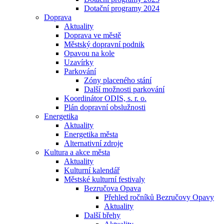
Dotační programy 2024
Doprava
Aktuality
Doprava ve městě
Městský dopravní podnik
Opavou na kole
Uzavírky
Parkování
Zóny placeného stání
Další možnosti parkování
Koordinátor ODIS, s. r. o.
Plán dopravní obslužnosti
Energetika
Aktuality
Energetika města
Alternativní zdroje
Kultura a akce města
Aktuality
Kulturní kalendář
Městské kulturní festivaly
Bezručova Opava
Přehled ročníků Bezručovy Opavy
Aktuality
Další břehy