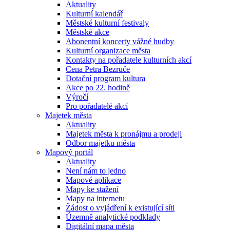
Aktuality
Kulturní kalendář
Městské kulturní festivaly
Městské akce
Abonentní koncerty vážné hudby
Kulturní organizace města
Kontakty na pořadatele kulturních akcí
Cena Petra Bezruče
Dotační program kultura
Akce po 22. hodině
Výročí
Pro pořadatelé akcí
Majetek města
Aktuality
Majetek města k pronájmu a prodeji
Odbor majetku města
Mapový portál
Aktuality
Není nám to jedno
Mapové aplikace
Mapy ke stažení
Mapy na internetu
Žádost o vyjádření k existující síti
Územně analytické podklady
Digitální mapa města