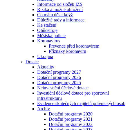
Informace od složek IZS
Rizika a možné ohrožení
Co mám dělat když
Důležité rady a informace
Ke stažení
Ohňostroje
Městská policie
Koronavirus
Prevence před koronavirem
Příznaky koronaviru
Ukrajina
Dotace
Aktuality
Dotační programy 2027
Dotační programy 2026
Dotační programy 2025
Neinvestiční účelové dotace
Investiční účelové dotace pro sportovní
infrastrukturu
Evidence skutečných majitelů právnických osob
Archiv
Dotační programy 2020
Dotační programy 2021
Dotační programy 2022
Dotační programy 2023