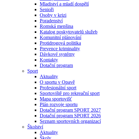
Mladiství a mladí dospělí
Senioři
Osoby v krizi
Poradenství
Romská menšina
Katalog poskytovatelů služeb
Komunitní plánování
Protidrogová politika
Prevence kriminality
Dávkové systémy
Kontakty
Dotační program
Sport
Aktuality
O sportu v Opavě
Profesionální sport
Sportoviště pro rekreační sport
Mapa sportovišť
Plán rozvoje sportu
Dotační program SPORT 2027
Dotační program SPORT 2026
Seznam sportovních organizací
Školství
Aktuality
Školy