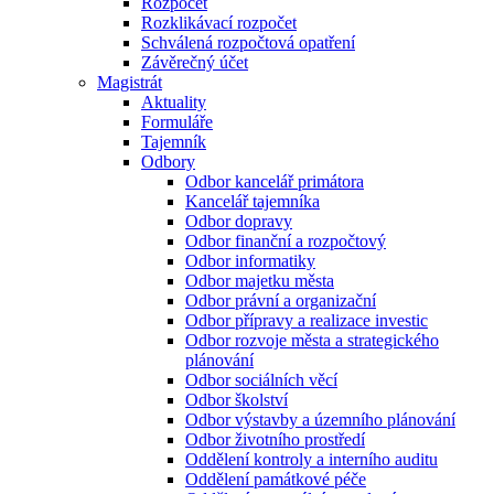
Rozpočet
Rozklikávací rozpočet
Schválená rozpočtová opatření
Závěrečný účet
Magistrát
Aktuality
Formuláře
Tajemník
Odbory
Odbor kancelář primátora
Kancelář tajemníka
Odbor dopravy
Odbor finanční a rozpočtový
Odbor informatiky
Odbor majetku města
Odbor právní a organizační
Odbor přípravy a realizace investic
Odbor rozvoje města a strategického
plánování
Odbor sociálních věcí
Odbor školství
Odbor výstavby a územního plánování
Odbor životního prostředí
Oddělení kontroly a interního auditu
Oddělení památkové péče