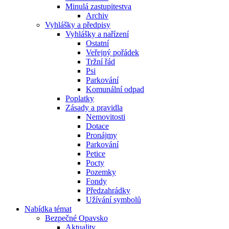
Minulá zastupitestva
Archiv
Vyhlášky a předpisy
Vyhlášky a nařízení
Ostatní
Veřejný pořádek
Tržní řád
Psi
Parkování
Komunální odpad
Poplatky
Zásady a pravidla
Nemovitosti
Dotace
Pronájmy
Parkování
Petice
Pocty
Pozemky
Fondy
Předzahrádky
Užívání symbolů
Nabídka témat
Bezpečné Opavsko
Aktuality