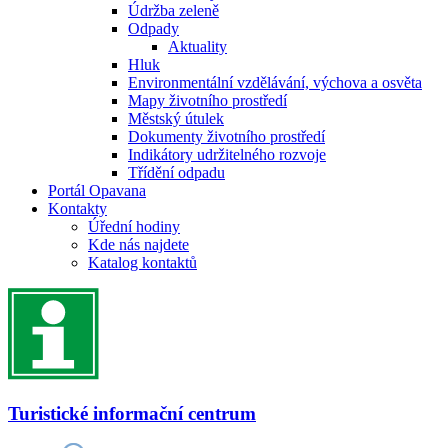
Údržba zeleně
Odpady
Aktuality
Hluk
Environmentální vzdělávání, výchova a osvěta
Mapy životního prostředí
Městský útulek
Dokumenty životního prostředí
Indikátory udržitelného rozvoje
Třídění odpadu
Portál Opavana
Kontakty
Úřední hodiny
Kde nás najdete
Katalog kontaktů
Turistické informační centrum