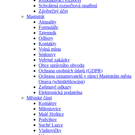
Rozklikávací rozpočet
Schválená rozpočtová opatření
Závěrečný účet
Magistrát
Aktuality
Formuláře
Tajemník
Odbory
Kontakty
Volná místa
Smlouvy
Veřejné zakázky
Obce správního obvodu
Ochrana osobních údajů (GDPR)
Ochrana oznamovatelů v rámci Magistrátu města
Opava (whistleblowing)
Zajímavé odkazy
Elektronická podatelna
Městské části
Komárov
Milostovice
Malé Hoštice
Podvihov
Suché Lazce
Vlaštovičky