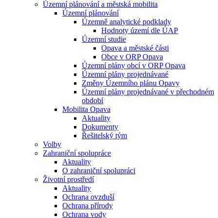
Územní plánování a městská mobilita
Územní plánování
Územně analytické podklady
Hodnoty území dle ÚAP
Územní studie
Opava a městské části
Obce v ORP Opava
Územní plány obcí v ORP Opava
Územní plány projednávané
Změny Územního plánu Opavy
Územní plány projednávané v přechodném
období
Mobilita Opava
Aktuality
Dokumenty
Řešitelský tým
Volby
Zahraniční spolupráce
Aktuality
O zahraniční spolupráci
Životní prostředí
Aktuality
Ochrana ovzduší
Ochrana přírody
Ochrana vody