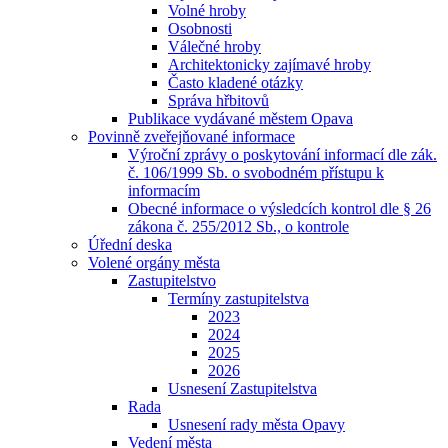
Volné hroby
Osobnosti
Válečné hroby
Architektonicky zajímavé hroby
Často kladené otázky
Správa hřbitovů
Publikace vydávané městem Opava
Povinně zveřejňované informace
Výroční zprávy o poskytování informací dle zák.
č. 106/1999 Sb. o svobodném přístupu k
informacím
Obecné informace o výsledcích kontrol dle § 26
zákona č. 255/2012 Sb., o kontrole
Úřední deska
Volené orgány města
Zastupitelstvo
Termíny zastupitelstva
2023
2024
2025
2026
Usnesení Zastupitelstva
Rada
Usnesení rady města Opavy
Vedení města