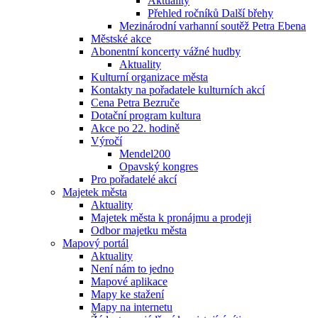
Aktuality
Přehled ročníků Další břehy
Mezinárodní varhanní soutěž Petra Ebena
Městské akce
Abonentní koncerty vážné hudby
Aktuality
Kulturní organizace města
Kontakty na pořadatele kulturních akcí
Cena Petra Bezruče
Dotační program kultura
Akce po 22. hodině
Výročí
Mendel200
Opavský kongres
Pro pořadatelé akcí
Majetek města
Aktuality
Majetek města k pronájmu a prodeji
Odbor majetku města
Mapový portál
Aktuality
Není nám to jedno
Mapové aplikace
Mapy ke stažení
Mapy na internetu