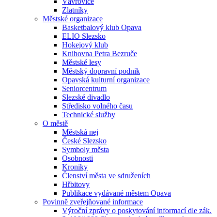
Vávrovice
Zlatníky
Městské organizace
Basketbalový klub Opava
ELIO Slezsko
Hokejový klub
Knihovna Petra Bezruče
Městské lesy
Městský dopravní podnik
Opavská kulturní organizace
Seniorcentrum
Slezské divadlo
Středisko volného času
Technické služby
O městě
Městská nej
České Slezsko
Symboly města
Osobnosti
Kroniky
Členství města ve sdruženích
Hřbitovy
Publikace vydávané městem Opava
Povinně zveřejňované informace
Výroční zprávy o poskytování informací dle zák.