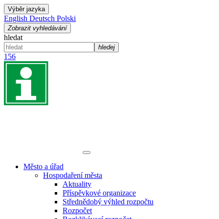
Výběr jazyka
English
Deutsch
Polski
Zobrazit vyhledávání
hledat
hledej
156
Město a úřad
Hospodaření města
Aktuality
Příspěvkové organizace
Střednědobý výhled rozpočtu
Rozpočet