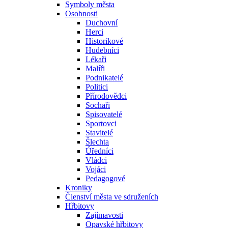
Symboly města
Osobnosti
Duchovní
Herci
Historikové
Hudebníci
Lékaři
Malíři
Podnikatelé
Politici
Přírodovědci
Sochaři
Spisovatelé
Sportovci
Stavitelé
Šlechta
Úředníci
Vládci
Vojáci
Pedagogové
Kroniky
Členství města ve sdruženích
Hřbitovy
Zajímavosti
Opavské hřbitovy