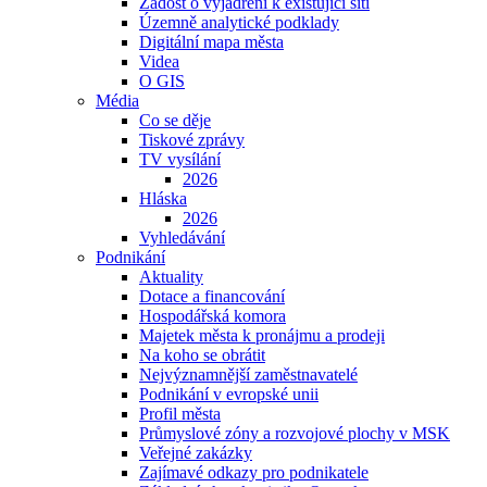
Žádost o vyjádření k existující síti
Územně analytické podklady
Digitální mapa města
Videa
O GIS
Média
Co se děje
Tiskové zprávy
TV vysílání
2026
Hláska
2026
Vyhledávání
Podnikání
Aktuality
Dotace a financování
Hospodářská komora
Majetek města k pronájmu a prodeji
Na koho se obrátit
Nejvýznamnější zaměstnavatelé
Podnikání v evropské unii
Profil města
Průmyslové zóny a rozvojové plochy v MSK
Veřejné zakázky
Zajímavé odkazy pro podnikatele