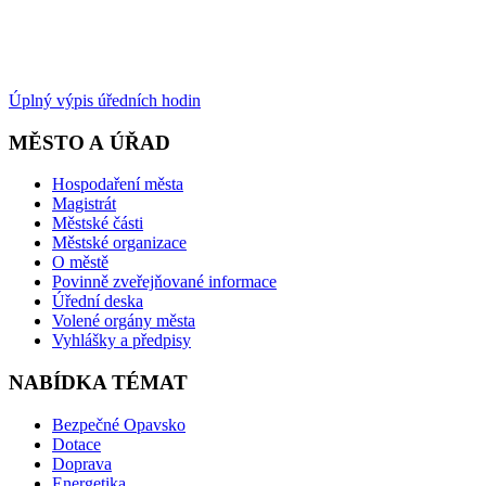
Úplný výpis úředních hodin
MĚSTO A ÚŘAD
Hospodaření města
Magistrát
Městské části
Městské organizace
O městě
Povinně zveřejňované informace
Úřední deska
Volené orgány města
Vyhlášky a předpisy
NABÍDKA TÉMAT
Bezpečné Opavsko
Dotace
Doprava
Energetika