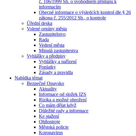
č. 106/1999 Sb. o svobodném přístupu k
informacím
Obecné informace o výsledcích kontrol dle § 26
zákona č. 255/2012 Sb., o kontrole
Úřední deska
Volené orgány města
Zastupitelstvo
Rada
Vedení města
Minulá zastupitestva
Vyhlášky a předpisy
Vyhlášky a nařízení
Poplatky
Zásady a pravidla
Nabídka témat
Bezpečné Opavsko
Aktuality
Informace od složek IZS
Rizika a možné ohrožení
Co mám dělat když
Důležité rady a informace
Ke stažení
Ohňostroje
Městská policie
Koronavirus