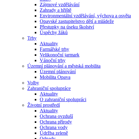
Zájmové vzdělávání
Zahrady a hřiště
Environmentální vzdělávání, výchova a osvěta
Opavské zastupitelstvo dětí a mládeže
Přestupky na úseku školství
Úspěchy žáků
Trhy
Aktuality
Farmářské trhy
Velikonoční jarmark
Vánoční trhy
Územní plánování a městská mobilita
Územní plánování
Mobilita Opava
Volby
Zahraniční spolupráce
Aktuality
O zahraniční spolupráci
Životní prostředí
Aktuality
Ochrana ovzduší
Ochrana přírody
Ochrana vody
Údržba zeleně
Odpady