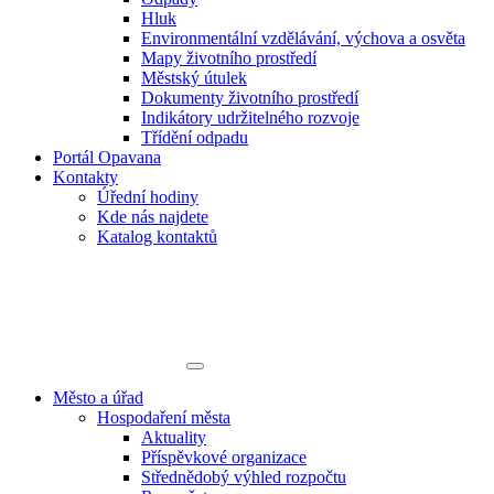
Hluk
Environmentální vzdělávání, výchova a osvěta
Mapy životního prostředí
Městský útulek
Dokumenty životního prostředí
Indikátory udržitelného rozvoje
Třídění odpadu
Portál Opavana
Kontakty
Úřední hodiny
Kde nás najdete
Katalog kontaktů
Město a úřad
Hospodaření města
Aktuality
Příspěvkové organizace
Střednědobý výhled rozpočtu