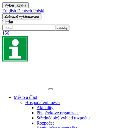
Výběr jazyka
English
Deutsch
Polski
Zobrazit vyhledávání
hledat
hledej
156
Město a úřad
Hospodaření města
Aktuality
Příspěvkové organizace
Střednědobý výhled rozpočtu
Rozpočet