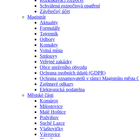
Rozklikávací rozpočet
Schválená rozpočtová opatření
Závěrečný účet
Magistrát
Aktuality
Formuláře
Tajemník
Odbory
Kontakty
Volná místa
Smlouvy
Veřejné zakázky
Obce správního obvodu
Ochrana osobních údajů (GDPR)
Ochrana oznamovatelů v rámci Magistrátu města 
Zajímavé odkazy
Elektronická podatelna
Městské části
Komárov
Milostovice
Malé Hoštice
Podvihov
Suché Lazce
Vlaštovičky
Vávrovice