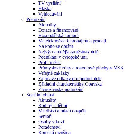
TV vysílání
Hláska
Vyhledávání
Podnikání
Aktuality
Dotace a financování
Hospodářská komora
Majetek města k pronájmu a prodeji
Na koho se obrátit
Nejvýznamnější zaměstnavatelé
Podnikání v evropské unii
Profil města
Průmyslové zóny a rozvojové plochy v MSK
Veřejné zakázky
Zajímavé odkazy pro podnikatele
Základní charakteristiky Opavska
Živnostenské podnikání
Sociální oblast
Aktuality
Rodiny s dětmi
Mladiství a mladí dospělí
Senioři
Osoby v krizi
Poradenství
Romská menšina