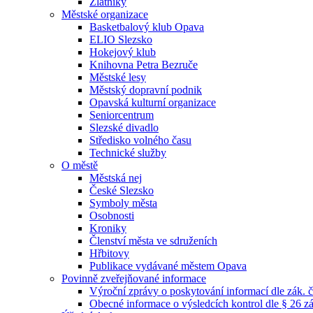
Zlatníky
Městské organizace
Basketbalový klub Opava
ELIO Slezsko
Hokejový klub
Knihovna Petra Bezruče
Městské lesy
Městský dopravní podnik
Opavská kulturní organizace
Seniorcentrum
Slezské divadlo
Středisko volného času
Technické služby
O městě
Městská nej
České Slezsko
Symboly města
Osobnosti
Kroniky
Členství města ve sdruženích
Hřbitovy
Publikace vydávané městem Opava
Povinně zveřejňované informace
Výroční zprávy o poskytování informací dle zák. 
Obecné informace o výsledcích kontrol dle § 26 zá