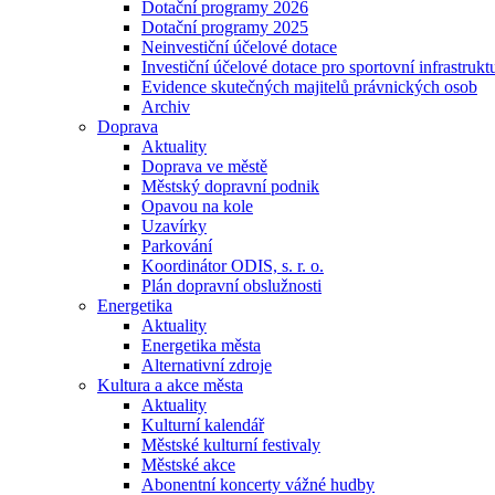
Dotační programy 2026
Dotační programy 2025
Neinvestiční účelové dotace
Investiční účelové dotace pro sportovní infrastrukt
Evidence skutečných majitelů právnických osob
Archiv
Doprava
Aktuality
Doprava ve městě
Městský dopravní podnik
Opavou na kole
Uzavírky
Parkování
Koordinátor ODIS, s. r. o.
Plán dopravní obslužnosti
Energetika
Aktuality
Energetika města
Alternativní zdroje
Kultura a akce města
Aktuality
Kulturní kalendář
Městské kulturní festivaly
Městské akce
Abonentní koncerty vážné hudby