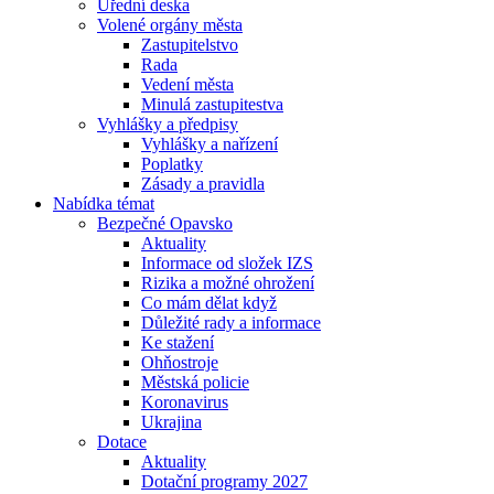
Úřední deska
Volené orgány města
Zastupitelstvo
Rada
Vedení města
Minulá zastupitestva
Vyhlášky a předpisy
Vyhlášky a nařízení
Poplatky
Zásady a pravidla
Nabídka témat
Bezpečné Opavsko
Aktuality
Informace od složek IZS
Rizika a možné ohrožení
Co mám dělat když
Důležité rady a informace
Ke stažení
Ohňostroje
Městská policie
Koronavirus
Ukrajina
Dotace
Aktuality
Dotační programy 2027