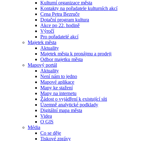
Kulturní organizace města
Kontakty na pořadatele kulturních akcí
Cena Petra Bezruče
Dotační program kultura
Akce po 22. hodině
Výročí
Pro pořadatelé akcí
Majetek města
Aktuality
Majetek města k pronájmu a prodeji
Odbor majetku města
Mapový portál
Aktuality
Není nám to jedno
Mapové aplikace
Mapy ke stažení
Mapy na internetu
Žádost o vyjádření k existující síti
Územně analytické podklady
Digitální mapa města
Videa
O GIS
Média
Co se děje
Tiskové zprávy