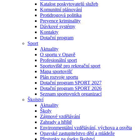
Katalog poskytovatelů služeb
Komunitní plánování
Protidrogová politika
Prevence kriminality
Dávkové systémy
Kontakty
Dotační program
Sport
Aktuality
O sportu v Opavě
Profesionální sport
Sportoviště pro rekreační sport
Mapa sportovišť
Plán rozvoje sportu
Dotační program SPORT 2027
Dotační program SPORT 2026
Seznam sportovních organizací
Školství
Aktuality
Školy
Zájmové vzdělávání
Zahrady a hřiště
Environmentální vzdělávání, výchova a osvěta
Opavské zastupitelstvo dětí a mládeže
Přestupky na úseku školství