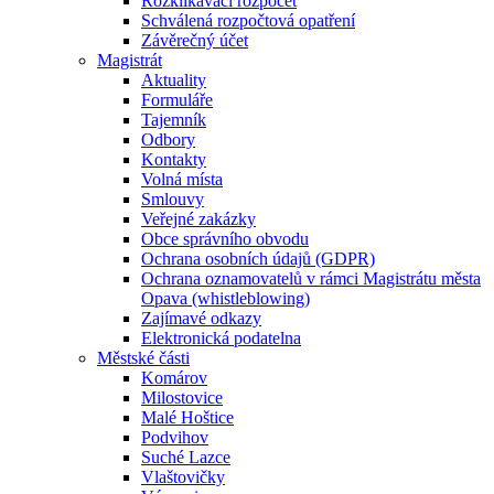
Rozklikávací rozpočet
Schválená rozpočtová opatření
Závěrečný účet
Magistrát
Aktuality
Formuláře
Tajemník
Odbory
Kontakty
Volná místa
Smlouvy
Veřejné zakázky
Obce správního obvodu
Ochrana osobních údajů (GDPR)
Ochrana oznamovatelů v rámci Magistrátu města
Opava (whistleblowing)
Zajímavé odkazy
Elektronická podatelna
Městské části
Komárov
Milostovice
Malé Hoštice
Podvihov
Suché Lazce
Vlaštovičky