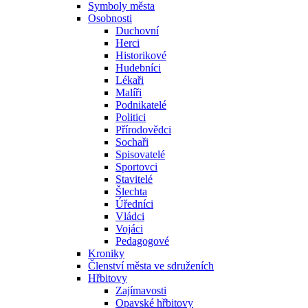
Symboly města
Osobnosti
Duchovní
Herci
Historikové
Hudebníci
Lékaři
Malíři
Podnikatelé
Politici
Přírodovědci
Sochaři
Spisovatelé
Sportovci
Stavitelé
Šlechta
Úředníci
Vládci
Vojáci
Pedagogové
Kroniky
Členství města ve sdruženích
Hřbitovy
Zajímavosti
Opavské hřbitovy