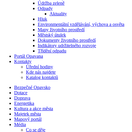
Údržba zeleně
Odpady
Aktuality
Hluk
Environmentální vzdělávání, výchova a osvěta
Mapy životního prostředí
Městský útulek
Dokumenty životního prostředí
Indikátory udržitelného rozvoje
Třídění odpadu
Portál Opavana
Kontakty
Úřední hodiny
Kde nás najdete
Katalog kontaktů
Bezpečné Opavsko
Dotace
Doprava
Energetika
Kultura a akce města
Majetek města
Mapový portál
Média
Co se děje