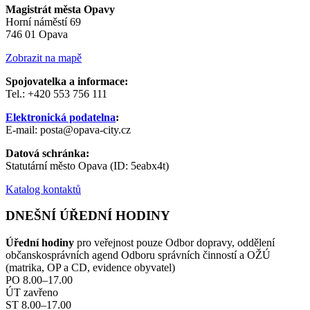
Magistrát města Opavy
Horní náměstí 69
746 01 Opava
Zobrazit na mapě
Spojovatelka a informace:
Tel.: +420 553 756 111
Elektronická podatelna
:
E-mail: posta@opava-city.cz
Datová schránka:
Statutární město Opava (ID: 5eabx4t)
Katalog kontaktů
DNEŠNÍ ÚŘEDNÍ HODINY
Úřední hodiny
pro veřejnost pouze Odbor dopravy, oddělení
občanskosprávních agend Odboru správních činností a OŽÚ
(matrika, OP a CD, evidence obyvatel)
PO 8.00–17.00
ÚT zavřeno
ST 8.00–17.00