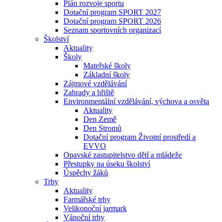
Plán rozvoje sportu
Dotační program SPORT 2027
Dotační program SPORT 2026
Seznam sportovních organizací
Školství
Aktuality
Školy
Mateřské školy
Základní školy
Zájmové vzdělávání
Zahrady a hřiště
Environmentální vzdělávání, výchova a osvěta
Aktuality
Den Země
Den Stromů
Dotační program Životní prostředí a
EVVO
Opavské zastupitelstvo dětí a mládeže
Přestupky na úseku školství
Úspěchy žáků
Trhy
Aktuality
Farmářské trhy
Velikonoční jarmark
Vánoční trhy