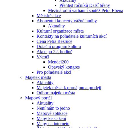
Aktuality
Přehled ročníků Další břehy
Mezinárodní varhanní soutěž Petra Ebena
Městské akce
Abonentní koncerty vážné hudby
Aktuality
Kulturní organizace města
Kontakty na pořadatele kulturních akcí
Cena Petra Bezruče
Dotační program kultura
Akce po 22. hodině
Výročí
Mendel200
Opavský kongres
Pro pořadatelé akcí
Majetek města
Aktuality
Majetek města k pronájmu a prodeji
Odbor majetku města
Mapový portál
Aktuality
Není nám to jedno
Mapové aplikace
Mapy ke stažení
Mapy na internetu