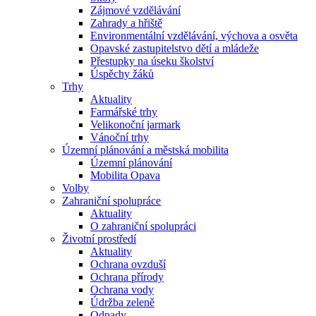
Zájmové vzdělávání
Zahrady a hřiště
Environmentální vzdělávání, výchova a osvěta
Opavské zastupitelstvo dětí a mládeže
Přestupky na úseku školství
Úspěchy žáků
Trhy
Aktuality
Farmářské trhy
Velikonoční jarmark
Vánoční trhy
Územní plánování a městská mobilita
Územní plánování
Mobilita Opava
Volby
Zahraniční spolupráce
Aktuality
O zahraniční spolupráci
Životní prostředí
Aktuality
Ochrana ovzduší
Ochrana přírody
Ochrana vody
Údržba zeleně
Odpady