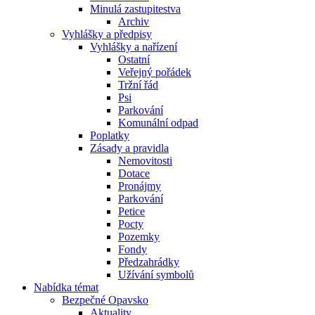
Minulá zastupitestva
Archiv
Vyhlášky a předpisy
Vyhlášky a nařízení
Ostatní
Veřejný pořádek
Tržní řád
Psi
Parkování
Komunální odpad
Poplatky
Zásady a pravidla
Nemovitosti
Dotace
Pronájmy
Parkování
Petice
Pocty
Pozemky
Fondy
Předzahrádky
Užívání symbolů
Nabídka témat
Bezpečné Opavsko
Aktuality