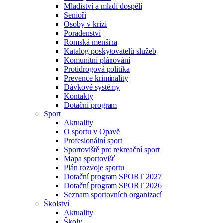
Mladiství a mladí dospělí
Senioři
Osoby v krizi
Poradenství
Romská menšina
Katalog poskytovatelů služeb
Komunitní plánování
Protidrogová politika
Prevence kriminality
Dávkové systémy
Kontakty
Dotační program
Sport
Aktuality
O sportu v Opavě
Profesionální sport
Sportoviště pro rekreační sport
Mapa sportovišť
Plán rozvoje sportu
Dotační program SPORT 2027
Dotační program SPORT 2026
Seznam sportovních organizací
Školství
Aktuality
Školy