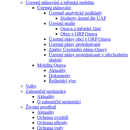
Územní plánování a městská mobilita
Územní plánování
Územně analytické podklady
Hodnoty území dle ÚAP
Územní studie
Opava a městské části
Obce v ORP Opava
Územní plány obcí v ORP Opava
Územní plány projednávané
Změny Územního plánu Opavy
Územní plány projednávané v přechodném
období
Mobilita Opava
Aktuality
Dokumenty
Řešitelský tým
Volby
Zahraniční spolupráce
Aktuality
O zahraniční spolupráci
Životní prostředí
Aktuality
Ochrana ovzduší
Ochrana přírody
Ochrana vody