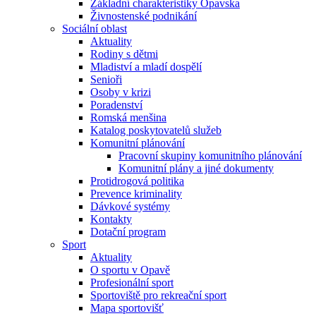
Základní charakteristiky Opavska
Živnostenské podnikání
Sociální oblast
Aktuality
Rodiny s dětmi
Mladiství a mladí dospělí
Senioři
Osoby v krizi
Poradenství
Romská menšina
Katalog poskytovatelů služeb
Komunitní plánování
Pracovní skupiny komunitního plánování
Komunitní plány a jiné dokumenty
Protidrogová politika
Prevence kriminality
Dávkové systémy
Kontakty
Dotační program
Sport
Aktuality
O sportu v Opavě
Profesionální sport
Sportoviště pro rekreační sport
Mapa sportovišť