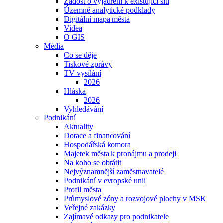
Žádost o vyjádření k existující síti
Územně analytické podklady
Digitální mapa města
Videa
O GIS
Média
Co se děje
Tiskové zprávy
TV vysílání
2026
Hláska
2026
Vyhledávání
Podnikání
Aktuality
Dotace a financování
Hospodářská komora
Majetek města k pronájmu a prodeji
Na koho se obrátit
Nejvýznamnější zaměstnavatelé
Podnikání v evropské unii
Profil města
Průmyslové zóny a rozvojové plochy v MSK
Veřejné zakázky
Zajímavé odkazy pro podnikatele