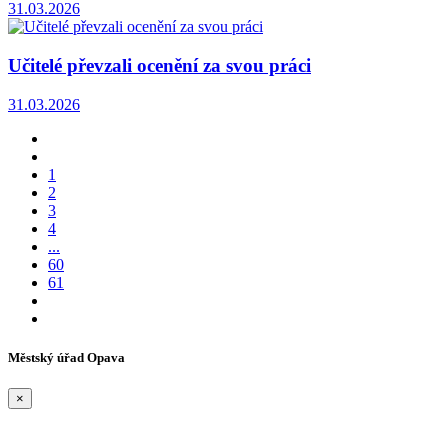
31.03.2026
Učitelé převzali ocenění za svou práci
31.03.2026
1
2
3
4
...
60
61
Městský úřad Opava
×