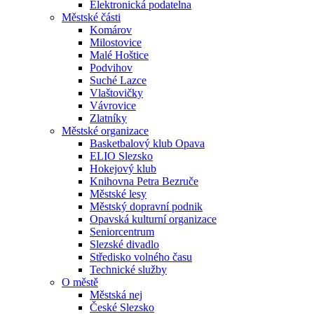
Elektronická podatelna
Městské části
Komárov
Milostovice
Malé Hoštice
Podvihov
Suché Lazce
Vlaštovičky
Vávrovice
Zlatníky
Městské organizace
Basketbalový klub Opava
ELIO Slezsko
Hokejový klub
Knihovna Petra Bezruče
Městské lesy
Městský dopravní podnik
Opavská kulturní organizace
Seniorcentrum
Slezské divadlo
Středisko volného času
Technické služby
O městě
Městská nej
České Slezsko