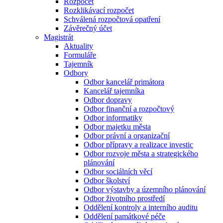
Rozpočet
Rozklikávací rozpočet
Schválená rozpočtová opatření
Závěrečný účet
Magistrát
Aktuality
Formuláře
Tajemník
Odbory
Odbor kancelář primátora
Kancelář tajemníka
Odbor dopravy
Odbor finanční a rozpočtový
Odbor informatiky
Odbor majetku města
Odbor právní a organizační
Odbor přípravy a realizace investic
Odbor rozvoje města a strategického
plánování
Odbor sociálních věcí
Odbor školství
Odbor výstavby a územního plánování
Odbor životního prostředí
Oddělení kontroly a interního auditu
Oddělení památkové péče