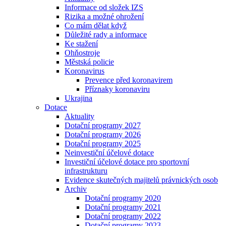
Informace od složek IZS
Rizika a možné ohrožení
Co mám dělat když
Důležité rady a informace
Ke stažení
Ohňostroje
Městská policie
Koronavirus
Prevence před koronavirem
Příznaky koronaviru
Ukrajina
Dotace
Aktuality
Dotační programy 2027
Dotační programy 2026
Dotační programy 2025
Neinvestiční účelové dotace
Investiční účelové dotace pro sportovní
infrastrukturu
Evidence skutečných majitelů právnických osob
Archiv
Dotační programy 2020
Dotační programy 2021
Dotační programy 2022
Dotační programy 2023