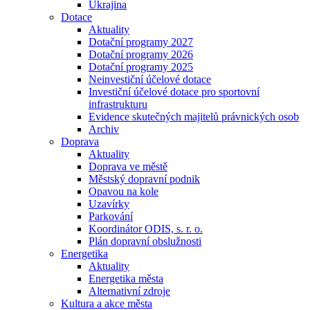
Ukrajina
Dotace
Aktuality
Dotační programy 2027
Dotační programy 2026
Dotační programy 2025
Neinvestiční účelové dotace
Investiční účelové dotace pro sportovní
infrastrukturu
Evidence skutečných majitelů právnických osob
Archiv
Doprava
Aktuality
Doprava ve městě
Městský dopravní podnik
Opavou na kole
Uzavírky
Parkování
Koordinátor ODIS, s. r. o.
Plán dopravní obslužnosti
Energetika
Aktuality
Energetika města
Alternativní zdroje
Kultura a akce města