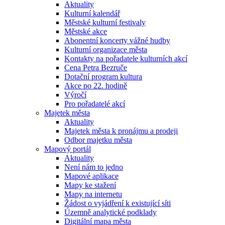
Aktuality
Kulturní kalendář
Městské kulturní festivaly
Městské akce
Abonentní koncerty vážné hudby
Kulturní organizace města
Kontakty na pořadatele kulturních akcí
Cena Petra Bezruče
Dotační program kultura
Akce po 22. hodině
Výročí
Pro pořadatelé akcí
Majetek města
Aktuality
Majetek města k pronájmu a prodeji
Odbor majetku města
Mapový portál
Aktuality
Není nám to jedno
Mapové aplikace
Mapy ke stažení
Mapy na internetu
Žádost o vyjádření k existující síti
Územně analytické podklady
Digitální mapa města