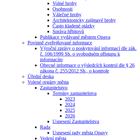
Volné hroby
Osobnosti
Válečné hroby
Architektonicky zajímavé hroby
Často kladené otázky
Správa hřbitovů
Publikace vydávané městem Opava
Povinně zveřejňované informace
Výroční zprávy o poskytování informací dle zák.
č. 106/1999 Sb. o svobodném přístupu k
informacím
Obecné informace o výsledcích kontrol dle § 26
zákona č. 255/2012 Sb., o kontrole
Úřední deska
Volené orgány města
Zastupitelstvo
Termíny zastupitelstva
2023
2024
2025
2026
Usnesení Zastupitelstva
Rada
Usnesení rady města Opavy
Vedení města