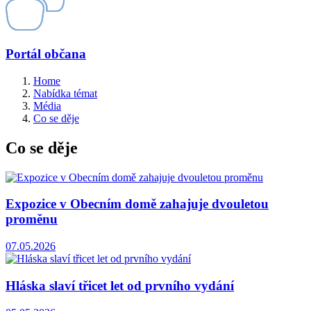
Portál občana
Home
Nabídka témat
Média
Co se děje
Co se děje
Expozice v Obecním domě zahajuje dvouletou
proměnu
07.05.2026
Hláska slaví třicet let od prvního vydání