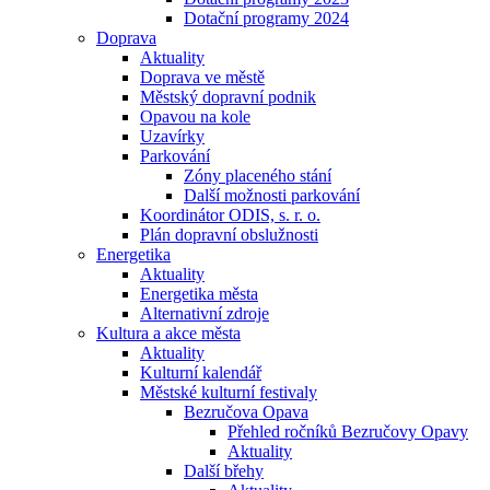
Dotační programy 2024
Doprava
Aktuality
Doprava ve městě
Městský dopravní podnik
Opavou na kole
Uzavírky
Parkování
Zóny placeného stání
Další možnosti parkování
Koordinátor ODIS, s. r. o.
Plán dopravní obslužnosti
Energetika
Aktuality
Energetika města
Alternativní zdroje
Kultura a akce města
Aktuality
Kulturní kalendář
Městské kulturní festivaly
Bezručova Opava
Přehled ročníků Bezručovy Opavy
Aktuality
Další břehy