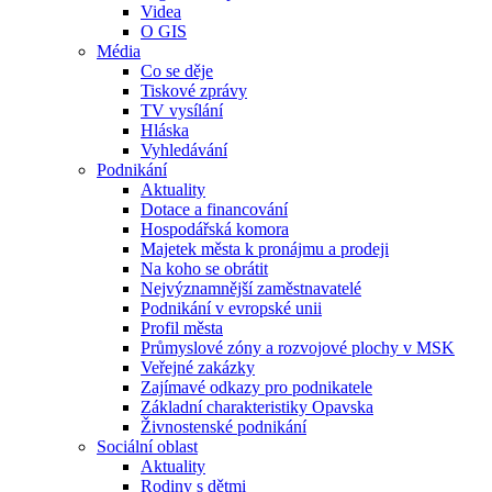
Videa
O GIS
Média
Co se děje
Tiskové zprávy
TV vysílání
Hláska
Vyhledávání
Podnikání
Aktuality
Dotace a financování
Hospodářská komora
Majetek města k pronájmu a prodeji
Na koho se obrátit
Nejvýznamnější zaměstnavatelé
Podnikání v evropské unii
Profil města
Průmyslové zóny a rozvojové plochy v MSK
Veřejné zakázky
Zajímavé odkazy pro podnikatele
Základní charakteristiky Opavska
Živnostenské podnikání
Sociální oblast
Aktuality
Rodiny s dětmi