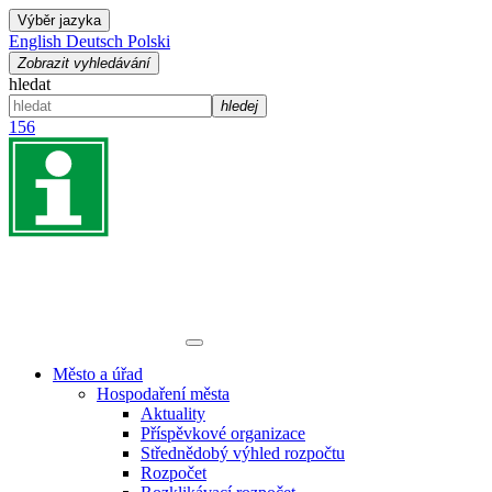
Výběr jazyka
English
Deutsch
Polski
Zobrazit vyhledávání
hledat
hledej
156
Město a úřad
Hospodaření města
Aktuality
Příspěvkové organizace
Střednědobý výhled rozpočtu
Rozpočet