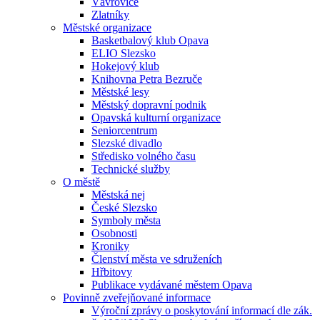
Vávrovice
Zlatníky
Městské organizace
Basketbalový klub Opava
ELIO Slezsko
Hokejový klub
Knihovna Petra Bezruče
Městské lesy
Městský dopravní podnik
Opavská kulturní organizace
Seniorcentrum
Slezské divadlo
Středisko volného času
Technické služby
O městě
Městská nej
České Slezsko
Symboly města
Osobnosti
Kroniky
Členství města ve sdruženích
Hřbitovy
Publikace vydávané městem Opava
Povinně zveřejňované informace
Výroční zprávy o poskytování informací dle zák.