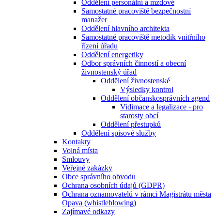
Oddělení personální a mzdové
Samostatné pracoviště bezpečnostní
manažer
Oddělení hlavního architekta
Samostatné pracoviště metodik vnitřního
řízení úřadu
Oddělení energetiky
Odbor správních činností a obecní
živnostenský úřad
Oddělení živnostenské
Výsledky kontrol
Oddělení občanskosprávních agend
Vidimace a legalizace - pro
starosty obcí
Oddělení přestupků
Oddělení spisové služby
Kontakty
Volná místa
Smlouvy
Veřejné zakázky
Obce správního obvodu
Ochrana osobních údajů (GDPR)
Ochrana oznamovatelů v rámci Magistrátu města
Opava (whistleblowing)
Zajímavé odkazy