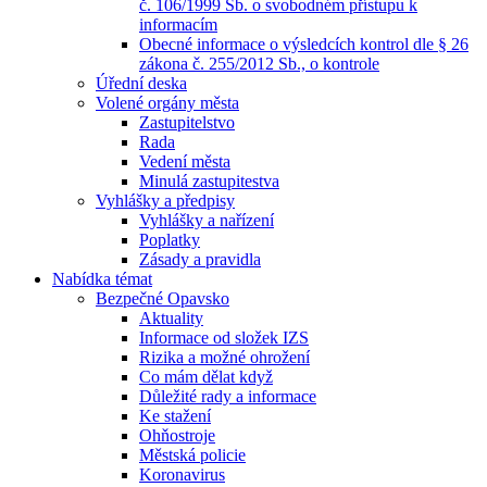
č. 106/1999 Sb. o svobodném přístupu k
informacím
Obecné informace o výsledcích kontrol dle § 26
zákona č. 255/2012 Sb., o kontrole
Úřední deska
Volené orgány města
Zastupitelstvo
Rada
Vedení města
Minulá zastupitestva
Vyhlášky a předpisy
Vyhlášky a nařízení
Poplatky
Zásady a pravidla
Nabídka témat
Bezpečné Opavsko
Aktuality
Informace od složek IZS
Rizika a možné ohrožení
Co mám dělat když
Důležité rady a informace
Ke stažení
Ohňostroje
Městská policie
Koronavirus